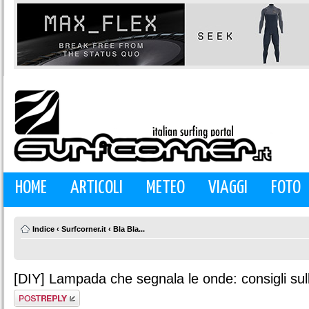
HOME
ARTICOLI
METEO
VIAGGI
FOTO
Indice
‹
Surfcorner.it
‹
Bla Bla...
[DIY] Lampada che segnala le onde: consigli sul
Rispondi al
messaggio