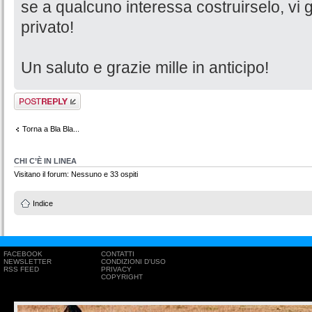
se a qualcuno interessa costruirselo, vi gi
privato!
Un saluto e grazie mille in anticipo!
Rispondi al
messaggio
Torna a Bla Bla...
CHI C’È IN LINEA
Visitano il forum: Nessuno e 33 ospiti
Indice
FACEBOOK
CONTATTI
NEWSLETTER
CONDIZIONI D'USO
RSS FEED
PRIVACY
COPYRIGHT