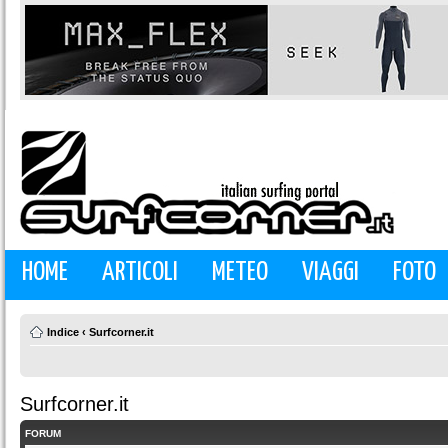
HOME
ARTICOLI
METEO
VIAGGI
FOTO
Indice
‹
Surfcorner.it
Surfcorner.it
FORUM