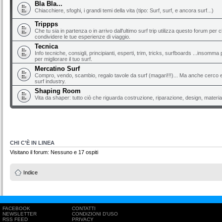
Bla Bla...
Chiacchiere, sfoghi, i grandi temi della vita (tipo: Surf, surf, e ancora surf...)
Trippps
Che tu sia in partenza o in arrivo dall'ultimo surf trip utilizza questo forum per 
condividere le tue esperienze di viaggio.
Tecnica
Info tecniche, consigli, principianti, esperti, trim, tricks, surfboards ...insomma 
per migliorare il tuo surf.
Mercatino Surf
Compro, vendo, scambio, regalo tavole da surf (magari!!!)... Ma anche cerco e 
surf industry.
Shaping Room
Vita da shaper: tutto ciò che riguarda costruzione, riparazione, design, material
CHI C’È IN LINEA
Visitano il forum: Nessuno e 17 ospiti
Indice
FACEBOOK
CONTATTI
NEWSLETTER
CONDIZIONI D'USO
RSS FEED
PRIVACY