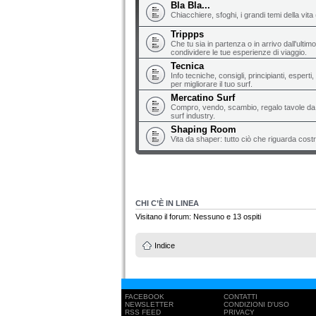
Bla Bla...
Chiacchiere, sfoghi, i grandi temi della vita 
Trippps
Che tu sia in partenza o in arrivo dall'ultim
condividere le tue esperienze di viaggio.
Tecnica
Info tecniche, consigli, principianti, espert
per migliorare il tuo surf.
Mercatino Surf
Compro, vendo, scambio, regalo tavole da s
surf industry.
Shaping Room
Vita da shaper: tutto ciò che riguarda costr
CHI C’È IN LINEA
Visitano il forum: Nessuno e 13 ospiti
Indice
FACEBOOK
CONTATTI
NEWSLETTER
CONDIZIONI D'USO
RSS FEED
PRIVACY