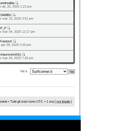
a
andrealba
b dic 20, 2025 1:23 pm
a
SAMBU
r mar 10, 2026 3:51 pm
a
P_P
r mar 04, 2025 12:17 pm
a
Fantoch
o apr 09, 2026 3:35 pm
a
maurovincih2o
r mar 04, 2025 7:26 pm
Vai a:
ookie
• Tutti gli orari sono UTC + 1 ora [
ora legale
]