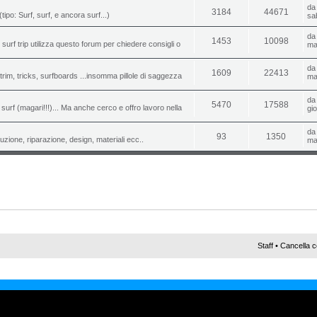
d
3184
44671
(tipo: Surf, surf, e ancora surf...)
sa
d
1453
10098
o surf trip utilizza questo forum per chiedere consigli o
ma
d
1609
22413
i, trim, tricks, surfboards ...insomma pillole di saggezza
ma
d
5470
17588
urf (magari!!!)... Ma anche cerco e offro lavoro nella
gi
d
93
1350
uzione, riparazione, design, materiali ecc..
ma
Staff
•
Cancella c