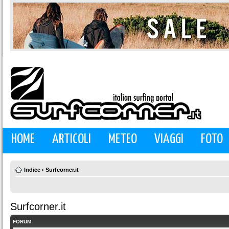
HOME
ARTICOLI
METEO
VIAGGI
FOTO
Indice
‹
Surfcorner.it
Surfcorner.it
FORUM