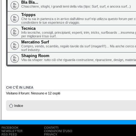
Bla Bla...
Chiacchiere, sfoghi, i grandi temi della vita (tipo: Surf, surf, e ancora surf...)
Trippps
Che tu sia in partenza o in arrivo dall'ultimo surf trip utilizza questo forum per 
condividere le tue esperienze di viaggio.
Tecnica
Info tecniche, consigli, principianti, esperti, trim, tricks, surfboards ...insomma 
per migliorare il tuo surf.
Mercatino Surf
Compro, vendo, scambio, regalo tavole da surf (magari!!!)... Ma anche cerco e 
surf industry.
Shaping Room
Vita da shaper: tutto ciò che riguarda costruzione, riparazione, design, material
CHI C’È IN LINEA
Visitano il forum: Nessuno e 12 ospiti
Indice
FACEBOOK
CONTATTI
NEWSLETTER
CONDIZIONI D'USO
RSS FEED
PRIVACY