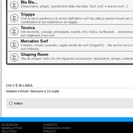
Bla Bla...
Chiacchiere, sfoghi, i grandi temi della vita (tipo: Surf, surf, e ancora surf...)
Trippps
Che tu sia in partenza o in arrivo dall'ultimo surf trip utilizza questo forum per 
condividere le tue esperienze di viaggio.
Tecnica
Info tecniche, consigli, principianti, esperti, trim, tricks, surfboards ...insomma 
per migliorare il tuo surf.
Mercatino Surf
Compro, vendo, scambio, regalo tavole da surf (magari!!!)... Ma anche cerco e 
surf industry.
Shaping Room
Vita da shaper: tutto ciò che riguarda costruzione, riparazione, design, material
CHI C’È IN LINEA
Visitano il forum: Nessuno e 13 ospiti
Indice
FACEBOOK
CONTATTI
NEWSLETTER
CONDIZIONI D'USO
RSS FEED
PRIVACY