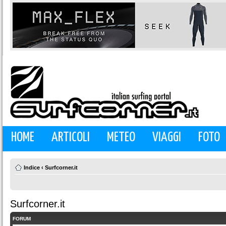
HOME
ARTICOLI
METEO
VIAGGI
FOTO
Indice
‹
Surfcorner.it
Surfcorner.it
FORUM