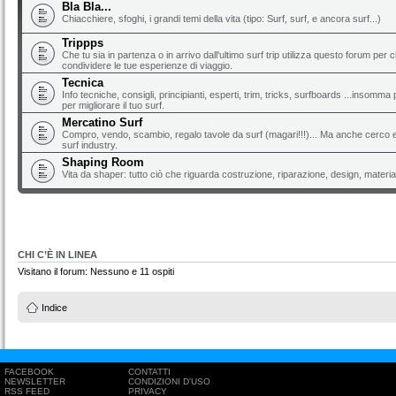
Bla Bla...
Chiacchiere, sfoghi, i grandi temi della vita (tipo: Surf, surf, e ancora surf...)
Trippps
Che tu sia in partenza o in arrivo dall'ultimo surf trip utilizza questo forum per 
condividere le tue esperienze di viaggio.
Tecnica
Info tecniche, consigli, principianti, esperti, trim, tricks, surfboards ...insomma 
per migliorare il tuo surf.
Mercatino Surf
Compro, vendo, scambio, regalo tavole da surf (magari!!!)... Ma anche cerco e 
surf industry.
Shaping Room
Vita da shaper: tutto ciò che riguarda costruzione, riparazione, design, material
CHI C’È IN LINEA
Visitano il forum: Nessuno e 11 ospiti
Indice
FACEBOOK
CONTATTI
NEWSLETTER
CONDIZIONI D'USO
RSS FEED
PRIVACY