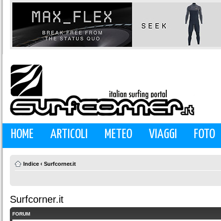
HOME
ARTICOLI
METEO
VIAGGI
FOTO
Indice
‹
Surfcorner.it
Surfcorner.it
FORUM