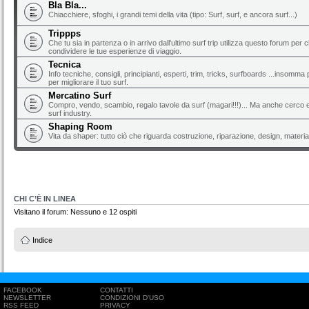
Bla Bla...
Chiacchiere, sfoghi, i grandi temi della vita (tipo: Surf, surf, e ancora surf...)
Trippps
Che tu sia in partenza o in arrivo dall'ultimo surf trip utilizza questo forum per 
condividere le tue esperienze di viaggio.
Tecnica
Info tecniche, consigli, principianti, esperti, trim, tricks, surfboards ...insomma 
per migliorare il tuo surf.
Mercatino Surf
Compro, vendo, scambio, regalo tavole da surf (magari!!!)... Ma anche cerco e 
surf industry.
Shaping Room
Vita da shaper: tutto ciò che riguarda costruzione, riparazione, design, material
CHI C’È IN LINEA
Visitano il forum: Nessuno e 12 ospiti
Indice
FACEBOOK
CONTATTI
NEWSLETTER
CONDIZIONI D'USO
RSS FEED
PRIVACY