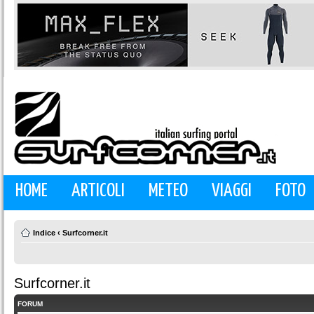
HOME
ARTICOLI
METEO
VIAGGI
FOTO
Indice
‹
Surfcorner.it
Surfcorner.it
FORUM