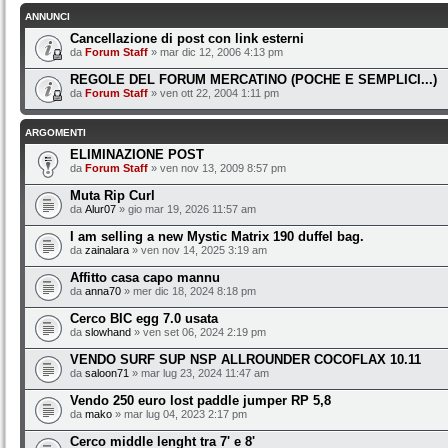
ANNUNCI
Cancellazione di post con link esterni
da
Forum Staff
» mar dic 12, 2006 4:13 pm
REGOLE DEL FORUM MERCATINO (POCHE E SEMPLICI...)
da
Forum Staff
» ven ott 22, 2004 1:11 pm
ARGOMENTI
ELIMINAZIONE POST
da
Forum Staff
» ven nov 13, 2009 8:57 pm
Muta Rip Curl
da
Alur07
» gio mar 19, 2026 11:57 am
I am selling a new Mystic Matrix 190 duffel bag.
da
zainalara
» ven nov 14, 2025 3:19 am
Affitto casa capo mannu
da
anna70
» mer dic 18, 2024 8:18 pm
Cerco BIC egg 7.0 usata
da
slowhand
» ven set 06, 2024 2:19 pm
VENDO SURF SUP NSP ALLROUNDER COCOFLAX 10.11
da
saloon71
» mar lug 23, 2024 11:47 am
Vendo 250 euro lost paddle jumper RP 5,8
da
mako
» mar lug 04, 2023 2:17 pm
Cerco middle lenght tra 7' e 8'