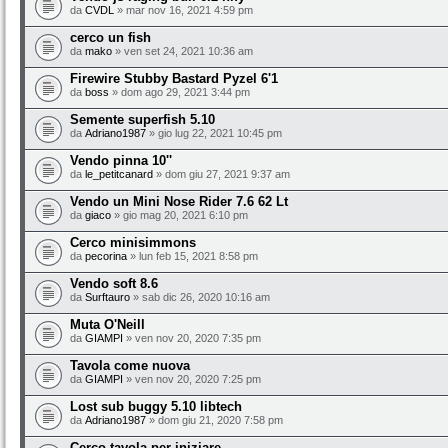
da
CVDL
» mar nov 16, 2021 4:59 pm
cerco un fish
da
mako
» ven set 24, 2021 10:36 am
Firewire Stubby Bastard Pyzel 6'1
da
boss
» dom ago 29, 2021 3:44 pm
Semente superfish 5.10
da
Adriano1987
» gio lug 22, 2021 10:45 pm
Vendo pinna 10''
da
le_petitcanard
» dom giu 27, 2021 9:37 am
Vendo un Mini Nose Rider 7.6 62 Lt
da
giaco
» gio mag 20, 2021 6:10 pm
Cerco minisimmons
da
pecorina
» lun feb 15, 2021 8:58 pm
Vendo soft 8.6
da
Surftauro
» sab dic 26, 2020 10:16 am
Muta O'Neill
da
GIAMPI
» ven nov 20, 2020 7:35 pm
Tavola come nuova
da
GIAMPI
» ven nov 20, 2020 7:25 pm
Lost sub buggy 5.10 libtech
da
Adriano1987
» dom giu 21, 2020 7:58 pm
Cerco tavola per iniziare