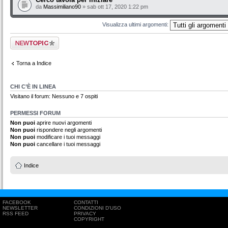
da
Massimiliano90
» sab ott 17, 2020 1:22 pm
Visualizza ultimi argomenti:
Scrivi un nuovo
argomento
Torna a Indice
CHI C’È IN LINEA
Visitano il forum: Nessuno e 7 ospiti
PERMESSI FORUM
Non puoi
aprire nuovi argomenti
Non puoi
rispondere negli argomenti
Non puoi
modificare i tuoi messaggi
Non puoi
cancellare i tuoi messaggi
Indice
FACEBOOK
CONTATTI
NEWSLETTER
CONDIZIONI D'USO
RSS FEED
PRIVACY
COPYRIGHT