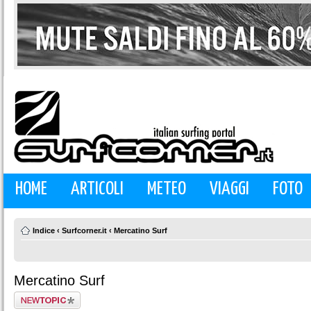
HOME
ARTICOLI
METEO
VIAGGI
FOTO
Indice
‹
Surfcorner.it
‹
Mercatino Surf
Mercatino Surf
Scrivi un nuovo
argomento