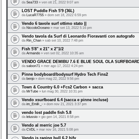
da
Sea733
» ven ott 21, 2022 9:07 am
LOST Puddle Fish 5'9 (36L)
da
LucaR7755
» dom set 18, 2022 6:59 pm
Vendo 6 tavole surf ottimo stato ||
da
NiccoloOceano
» mar set 13, 2022 5:16 pm
Vendo tavola da Surf di Leonardo Fioravanti con autografo
da
Rin_Chan
» sab set 10, 2022 7:48 pm
Fish 5'8" x 21" x 2"1/2
da
Armando
» ven set 02, 2022 10:35 am
VENDO GRACE DEMIBU 7.6 E BLUE SOUL OLA SURFBOARD
da
saloon71
» mer ago 17, 2022 4:24 pm
Pinne bodyboard/bodysurf Hydro Tech Fins2
da
benjo
» dom mag 22, 2022 9:56 pm
Town & Country 6.0 +Fcs2 Carbon + sacca
da
MrTube
» lun mag 30, 2022 10:31 pm
Vendo xsurfboard 6.4 (sacca e pinne incluse)
da
im_Emill-_-
» dom nov 21, 2021 3:37 pm
vendo lost paddle fish 5.8
da
lelussio
» gio gen 14, 2021 8:58 pm
Vendo al merric joe 5.7
da
CVDL
» mar nov 16, 2021 5:08 pm
Vendo js raging bull 6.2 hify