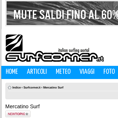
HOME
ARTICOLI
METEO
VIAGGI
FOTO
Indice
‹
Surfcorner.it
‹
Mercatino Surf
Mercatino Surf
Scrivi un nuovo
argomento