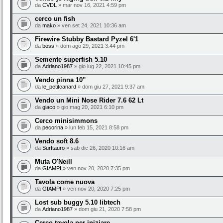
da
CVDL
» mar nov 16, 2021 4:59 pm
cerco un fish
da
mako
» ven set 24, 2021 10:36 am
Firewire Stubby Bastard Pyzel 6'1
da
boss
» dom ago 29, 2021 3:44 pm
Semente superfish 5.10
da
Adriano1987
» gio lug 22, 2021 10:45 pm
Vendo pinna 10''
da
le_petitcanard
» dom giu 27, 2021 9:37 am
Vendo un Mini Nose Rider 7.6 62 Lt
da
giaco
» gio mag 20, 2021 6:10 pm
Cerco minisimmons
da
pecorina
» lun feb 15, 2021 8:58 pm
Vendo soft 8.6
da
Surftauro
» sab dic 26, 2020 10:16 am
Muta O'Neill
da
GIAMPI
» ven nov 20, 2020 7:35 pm
Tavola come nuova
da
GIAMPI
» ven nov 20, 2020 7:25 pm
Lost sub buggy 5.10 libtech
da
Adriano1987
» dom giu 21, 2020 7:58 pm
Cerco tavola per iniziare