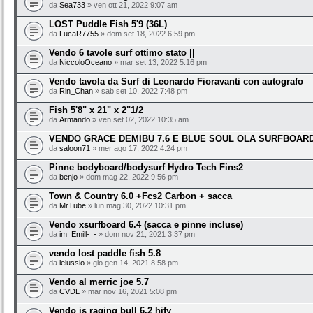
da
Sea733
» ven ott 21, 2022 9:07 am
LOST Puddle Fish 5'9 (36L)
da
LucaR7755
» dom set 18, 2022 6:59 pm
Vendo 6 tavole surf ottimo stato ||
da
NiccoloOceano
» mar set 13, 2022 5:16 pm
Vendo tavola da Surf di Leonardo Fioravanti con autografo
da
Rin_Chan
» sab set 10, 2022 7:48 pm
Fish 5'8" x 21" x 2"1/2
da
Armando
» ven set 02, 2022 10:35 am
VENDO GRACE DEMIBU 7.6 E BLUE SOUL OLA SURFBOARD
da
saloon71
» mer ago 17, 2022 4:24 pm
Pinne bodyboard/bodysurf Hydro Tech Fins2
da
benjo
» dom mag 22, 2022 9:56 pm
Town & Country 6.0 +Fcs2 Carbon + sacca
da
MrTube
» lun mag 30, 2022 10:31 pm
Vendo xsurfboard 6.4 (sacca e pinne incluse)
da
im_Emill-_-
» dom nov 21, 2021 3:37 pm
vendo lost paddle fish 5.8
da
lelussio
» gio gen 14, 2021 8:58 pm
Vendo al merric joe 5.7
da
CVDL
» mar nov 16, 2021 5:08 pm
Vendo js raging bull 6.2 hify