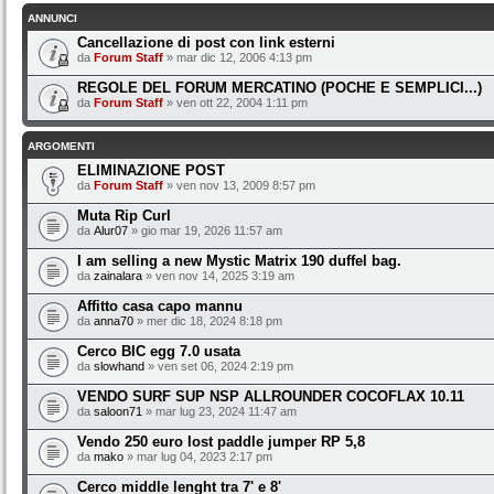
ANNUNCI
Cancellazione di post con link esterni
da
Forum Staff
» mar dic 12, 2006 4:13 pm
REGOLE DEL FORUM MERCATINO (POCHE E SEMPLICI...)
da
Forum Staff
» ven ott 22, 2004 1:11 pm
ARGOMENTI
ELIMINAZIONE POST
da
Forum Staff
» ven nov 13, 2009 8:57 pm
Muta Rip Curl
da
Alur07
» gio mar 19, 2026 11:57 am
I am selling a new Mystic Matrix 190 duffel bag.
da
zainalara
» ven nov 14, 2025 3:19 am
Affitto casa capo mannu
da
anna70
» mer dic 18, 2024 8:18 pm
Cerco BIC egg 7.0 usata
da
slowhand
» ven set 06, 2024 2:19 pm
VENDO SURF SUP NSP ALLROUNDER COCOFLAX 10.11
da
saloon71
» mar lug 23, 2024 11:47 am
Vendo 250 euro lost paddle jumper RP 5,8
da
mako
» mar lug 04, 2023 2:17 pm
Cerco middle lenght tra 7' e 8'