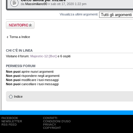
da
Massimiliano90
» sab ott 17, 2020 1:22 pm
Visualizza ultimi argomenti:
Scrivi un nuovo
argomento
Torna a Indice
CHI C’È IN LINEA
Visitano il forum:
Majestic-12 [Bot]
e 6 ospiti
PERMESSI FORUM
Non puoi
aprire nuovi argomenti
Non puoi
rispondere negli argomenti
Non puoi
modificare i tuoi messaggi
Non puoi
cancellare i tuoi messaggi
Indice
FACEBOOK
CONTATTI
NEWSLETTER
CONDIZIONI D'USO
RSS FEED
PRIVACY
COPYRIGHT