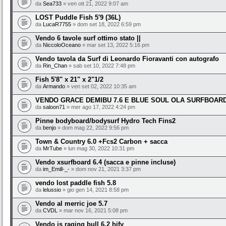
da
Sea733
» ven ott 21, 2022 9:07 am
LOST Puddle Fish 5'9 (36L)
da
LucaR7755
» dom set 18, 2022 6:59 pm
Vendo 6 tavole surf ottimo stato ||
da
NiccoloOceano
» mar set 13, 2022 5:16 pm
Vendo tavola da Surf di Leonardo Fioravanti con autografo
da
Rin_Chan
» sab set 10, 2022 7:48 pm
Fish 5'8" x 21" x 2"1/2
da
Armando
» ven set 02, 2022 10:35 am
VENDO GRACE DEMIBU 7.6 E BLUE SOUL OLA SURFBOARD
da
saloon71
» mer ago 17, 2022 4:24 pm
Pinne bodyboard/bodysurf Hydro Tech Fins2
da
benjo
» dom mag 22, 2022 9:56 pm
Town & Country 6.0 +Fcs2 Carbon + sacca
da
MrTube
» lun mag 30, 2022 10:31 pm
Vendo xsurfboard 6.4 (sacca e pinne incluse)
da
im_Emill-_-
» dom nov 21, 2021 3:37 pm
vendo lost paddle fish 5.8
da
lelussio
» gio gen 14, 2021 8:58 pm
Vendo al merric joe 5.7
da
CVDL
» mar nov 16, 2021 5:08 pm
Vendo js raging bull 6.2 hify