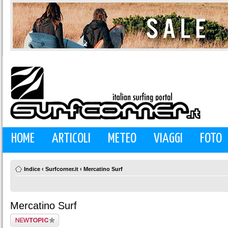
HOME
ARTICOLI
METEO
VIAGGI
FOTO
Indice
‹
Surfcorner.it
‹
Mercatino Surf
Mercatino Surf
Scrivi un nuovo
argomento