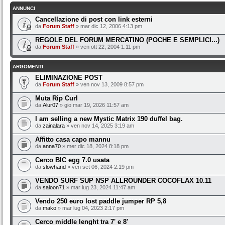
ANNUNCI
Cancellazione di post con link esterni
da
Forum Staff
» mar dic 12, 2006 4:13 pm
REGOLE DEL FORUM MERCATINO (POCHE E SEMPLICI...)
da
Forum Staff
» ven ott 22, 2004 1:11 pm
ARGOMENTI
ELIMINAZIONE POST
da
Forum Staff
» ven nov 13, 2009 8:57 pm
Muta Rip Curl
da
Alur07
» gio mar 19, 2026 11:57 am
I am selling a new Mystic Matrix 190 duffel bag.
da
zainalara
» ven nov 14, 2025 3:19 am
Affitto casa capo mannu
da
anna70
» mer dic 18, 2024 8:18 pm
Cerco BIC egg 7.0 usata
da
slowhand
» ven set 06, 2024 2:19 pm
VENDO SURF SUP NSP ALLROUNDER COCOFLAX 10.11
da
saloon71
» mar lug 23, 2024 11:47 am
Vendo 250 euro lost paddle jumper RP 5,8
da
mako
» mar lug 04, 2023 2:17 pm
Cerco middle lenght tra 7' e 8'