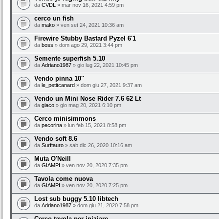
da
CVDL
» mar nov 16, 2021 4:59 pm
cerco un fish
da
mako
» ven set 24, 2021 10:36 am
Firewire Stubby Bastard Pyzel 6'1
da
boss
» dom ago 29, 2021 3:44 pm
Semente superfish 5.10
da
Adriano1987
» gio lug 22, 2021 10:45 pm
Vendo pinna 10''
da
le_petitcanard
» dom giu 27, 2021 9:37 am
Vendo un Mini Nose Rider 7.6 62 Lt
da
giaco
» gio mag 20, 2021 6:10 pm
Cerco minisimmons
da
pecorina
» lun feb 15, 2021 8:58 pm
Vendo soft 8.6
da
Surftauro
» sab dic 26, 2020 10:16 am
Muta O'Neill
da
GIAMPI
» ven nov 20, 2020 7:35 pm
Tavola come nuova
da
GIAMPI
» ven nov 20, 2020 7:25 pm
Lost sub buggy 5.10 libtech
da
Adriano1987
» dom giu 21, 2020 7:58 pm
Cerco tavola per iniziare