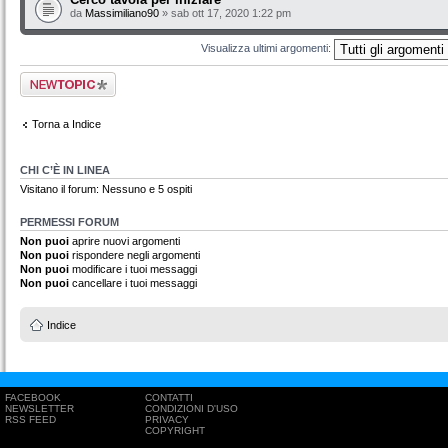
da
Massimiliano90
» sab ott 17, 2020 1:22 pm
Visualizza ultimi argomenti:
Scrivi un nuovo
argomento
Torna a Indice
CHI C’È IN LINEA
Visitano il forum: Nessuno e 5 ospiti
PERMESSI FORUM
Non puoi
aprire nuovi argomenti
Non puoi
rispondere negli argomenti
Non puoi
modificare i tuoi messaggi
Non puoi
cancellare i tuoi messaggi
Indice
FACEBOOK
CONTATTI
NEWSLETTER
CONDIZIONI D'USO
RSS FEED
PRIVACY
COPYRIGHT