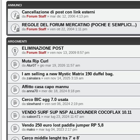
ANNUNCI
Cancellazione di post con link esterni
da
Forum Staff
» mar dic 12, 2006 4:13 pm
REGOLE DEL FORUM MERCATINO (POCHE E SEMPLICI...)
da
Forum Staff
» ven ott 22, 2004 1:11 pm
ARGOMENTI
ELIMINAZIONE POST
da
Forum Staff
» ven nov 13, 2009 8:57 pm
Muta Rip Curl
da
Alur07
» gio mar 19, 2026 11:57 am
I am selling a new Mystic Matrix 190 duffel bag.
da
zainalara
» ven nov 14, 2025 3:19 am
Affitto casa capo mannu
da
anna70
» mer dic 18, 2024 8:18 pm
Cerco BIC egg 7.0 usata
da
slowhand
» ven set 06, 2024 2:19 pm
VENDO SURF SUP NSP ALLROUNDER COCOFLAX 10.11
da
saloon71
» mar lug 23, 2024 11:47 am
Vendo 250 euro lost paddle jumper RP 5,8
da
mako
» mar lug 04, 2023 2:17 pm
Cerco middle lenght tra 7' e 8'