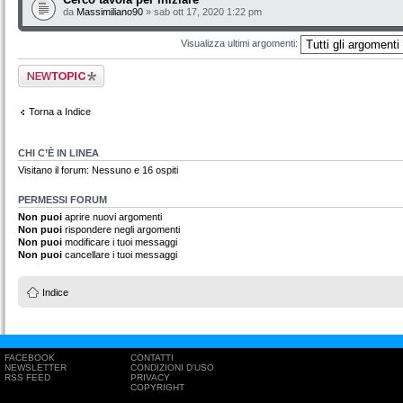
da
Massimiliano90
» sab ott 17, 2020 1:22 pm
Visualizza ultimi argomenti:
Scrivi un nuovo
argomento
Torna a Indice
CHI C’È IN LINEA
Visitano il forum: Nessuno e 16 ospiti
PERMESSI FORUM
Non puoi
aprire nuovi argomenti
Non puoi
rispondere negli argomenti
Non puoi
modificare i tuoi messaggi
Non puoi
cancellare i tuoi messaggi
Indice
FACEBOOK
CONTATTI
NEWSLETTER
CONDIZIONI D'USO
RSS FEED
PRIVACY
COPYRIGHT