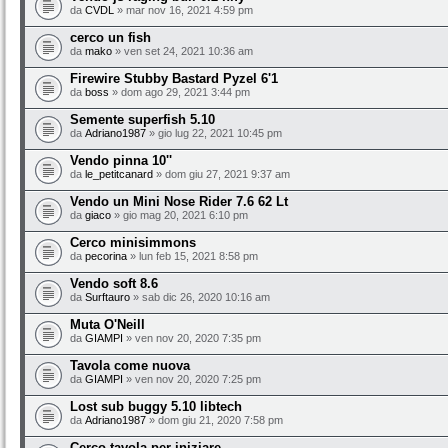
da
CVDL
» mar nov 16, 2021 4:59 pm
cerco un fish
da
mako
» ven set 24, 2021 10:36 am
Firewire Stubby Bastard Pyzel 6'1
da
boss
» dom ago 29, 2021 3:44 pm
Semente superfish 5.10
da
Adriano1987
» gio lug 22, 2021 10:45 pm
Vendo pinna 10''
da
le_petitcanard
» dom giu 27, 2021 9:37 am
Vendo un Mini Nose Rider 7.6 62 Lt
da
giaco
» gio mag 20, 2021 6:10 pm
Cerco minisimmons
da
pecorina
» lun feb 15, 2021 8:58 pm
Vendo soft 8.6
da
Surftauro
» sab dic 26, 2020 10:16 am
Muta O'Neill
da
GIAMPI
» ven nov 20, 2020 7:35 pm
Tavola come nuova
da
GIAMPI
» ven nov 20, 2020 7:25 pm
Lost sub buggy 5.10 libtech
da
Adriano1987
» dom giu 21, 2020 7:58 pm
Cerco tavola per iniziare