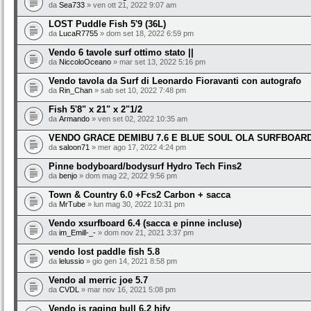
da
Sea733
» ven ott 21, 2022 9:07 am
LOST Puddle Fish 5'9 (36L)
da
LucaR7755
» dom set 18, 2022 6:59 pm
Vendo 6 tavole surf ottimo stato ||
da
NiccoloOceano
» mar set 13, 2022 5:16 pm
Vendo tavola da Surf di Leonardo Fioravanti con autografo
da
Rin_Chan
» sab set 10, 2022 7:48 pm
Fish 5'8" x 21" x 2"1/2
da
Armando
» ven set 02, 2022 10:35 am
VENDO GRACE DEMIBU 7.6 E BLUE SOUL OLA SURFBOARD
da
saloon71
» mer ago 17, 2022 4:24 pm
Pinne bodyboard/bodysurf Hydro Tech Fins2
da
benjo
» dom mag 22, 2022 9:56 pm
Town & Country 6.0 +Fcs2 Carbon + sacca
da
MrTube
» lun mag 30, 2022 10:31 pm
Vendo xsurfboard 6.4 (sacca e pinne incluse)
da
im_Emill-_-
» dom nov 21, 2021 3:37 pm
vendo lost paddle fish 5.8
da
lelussio
» gio gen 14, 2021 8:58 pm
Vendo al merric joe 5.7
da
CVDL
» mar nov 16, 2021 5:08 pm
Vendo js raging bull 6.2 hify