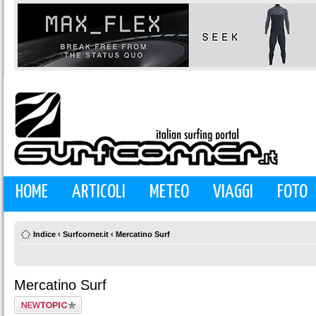
HOME
ARTICOLI
METEO
VIAGGI
FOTO
Indice
‹
Surfcorner.it
‹
Mercatino Surf
Mercatino Surf
Scrivi un nuovo
argomento