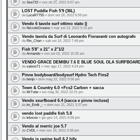
da
Sea733
» ven ott 21, 2022 9:07 am
LOST Puddle Fish 5'9 (36L)
da
LucaR7755
» dom set 18, 2022 6:59 pm
Vendo 6 tavole surf ottimo stato ||
da
NiccoloOceano
» mar set 13, 2022 5:16 pm
Vendo tavola da Surf di Leonardo Fioravanti con autografo
da
Rin_Chan
» sab set 10, 2022 7:48 pm
Fish 5'8" x 21" x 2"1/2
da
Armando
» ven set 02, 2022 10:35 am
VENDO GRACE DEMIBU 7.6 E BLUE SOUL OLA SURFBOARD
da
saloon71
» mer ago 17, 2022 4:24 pm
Pinne bodyboard/bodysurf Hydro Tech Fins2
da
benjo
» dom mag 22, 2022 9:56 pm
Town & Country 6.0 +Fcs2 Carbon + sacca
da
MrTube
» lun mag 30, 2022 10:31 pm
Vendo xsurfboard 6.4 (sacca e pinne incluse)
da
im_Emill-_-
» dom nov 21, 2021 3:37 pm
vendo lost paddle fish 5.8
da
lelussio
» gio gen 14, 2021 8:58 pm
Vendo al merric joe 5.7
da
CVDL
» mar nov 16, 2021 5:08 pm
Vendo js raging bull 6.2 hify