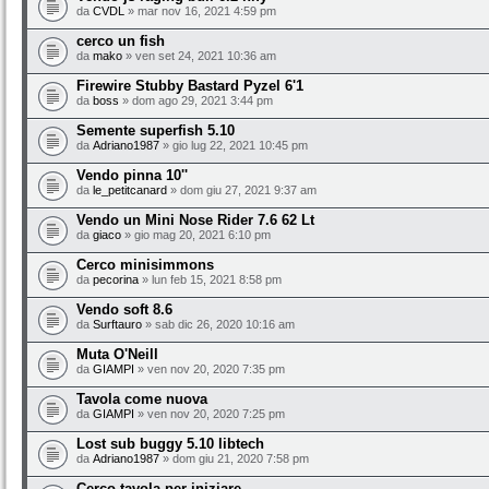
da
CVDL
» mar nov 16, 2021 4:59 pm
cerco un fish
da
mako
» ven set 24, 2021 10:36 am
Firewire Stubby Bastard Pyzel 6'1
da
boss
» dom ago 29, 2021 3:44 pm
Semente superfish 5.10
da
Adriano1987
» gio lug 22, 2021 10:45 pm
Vendo pinna 10''
da
le_petitcanard
» dom giu 27, 2021 9:37 am
Vendo un Mini Nose Rider 7.6 62 Lt
da
giaco
» gio mag 20, 2021 6:10 pm
Cerco minisimmons
da
pecorina
» lun feb 15, 2021 8:58 pm
Vendo soft 8.6
da
Surftauro
» sab dic 26, 2020 10:16 am
Muta O'Neill
da
GIAMPI
» ven nov 20, 2020 7:35 pm
Tavola come nuova
da
GIAMPI
» ven nov 20, 2020 7:25 pm
Lost sub buggy 5.10 libtech
da
Adriano1987
» dom giu 21, 2020 7:58 pm
Cerco tavola per iniziare