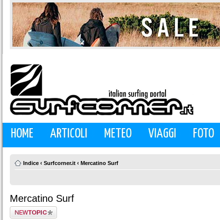
HOME
ARTICOLI
METEO
VIAGGI
FOTO
Indice
‹
Surfcorner.it
‹
Mercatino Surf
Mercatino Surf
Scrivi un nuovo
argomento