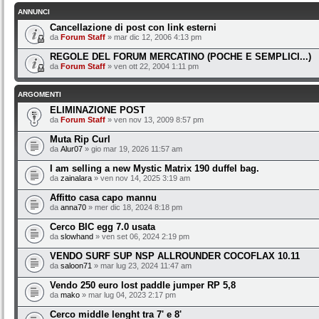
ANNUNCI
Cancellazione di post con link esterni
da
Forum Staff
» mar dic 12, 2006 4:13 pm
REGOLE DEL FORUM MERCATINO (POCHE E SEMPLICI...)
da
Forum Staff
» ven ott 22, 2004 1:11 pm
ARGOMENTI
ELIMINAZIONE POST
da
Forum Staff
» ven nov 13, 2009 8:57 pm
Muta Rip Curl
da
Alur07
» gio mar 19, 2026 11:57 am
I am selling a new Mystic Matrix 190 duffel bag.
da
zainalara
» ven nov 14, 2025 3:19 am
Affitto casa capo mannu
da
anna70
» mer dic 18, 2024 8:18 pm
Cerco BIC egg 7.0 usata
da
slowhand
» ven set 06, 2024 2:19 pm
VENDO SURF SUP NSP ALLROUNDER COCOFLAX 10.11
da
saloon71
» mar lug 23, 2024 11:47 am
Vendo 250 euro lost paddle jumper RP 5,8
da
mako
» mar lug 04, 2023 2:17 pm
Cerco middle lenght tra 7' e 8'