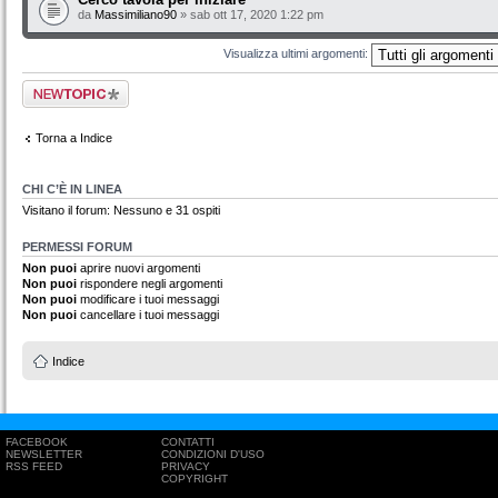
da
Massimiliano90
» sab ott 17, 2020 1:22 pm
Visualizza ultimi argomenti:
Scrivi un nuovo
argomento
Torna a Indice
CHI C’È IN LINEA
Visitano il forum: Nessuno e 31 ospiti
PERMESSI FORUM
Non puoi
aprire nuovi argomenti
Non puoi
rispondere negli argomenti
Non puoi
modificare i tuoi messaggi
Non puoi
cancellare i tuoi messaggi
Indice
FACEBOOK
CONTATTI
NEWSLETTER
CONDIZIONI D'USO
RSS FEED
PRIVACY
COPYRIGHT