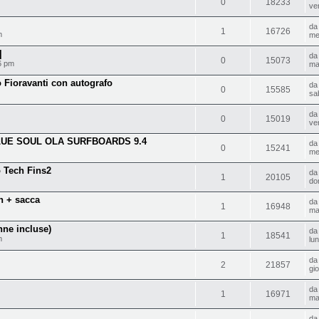
0
18233
ve
d
1
16726
m
me
|
d
0
15073
6 pm
ma
 Fioravanti con autografo
d
0
15585
sa
d
0
15019
ve
LUE SOUL OLA SURFBOARDS 9.4
d
0
15241
me
 Tech Fins2
d
1
20105
do
n + sacca
d
1
16948
ma
nne incluse)
d
1
18541
m
lu
d
2
21857
gi
d
1
16971
ma
d