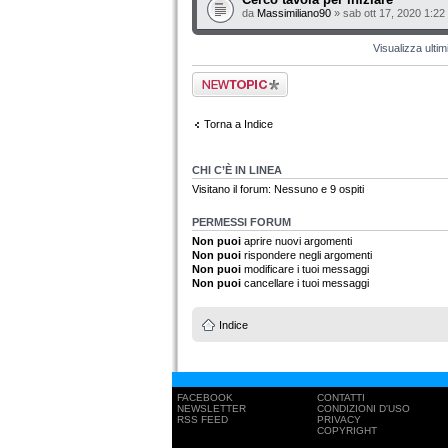
da
Massimiliano90
» sab ott 17, 2020 1:22
Visualizza ulti
Scrivi un nuovo
argomento
Torna a Indice
CHI C’È IN LINEA
Visitano il forum: Nessuno e 9 ospiti
PERMESSI FORUM
Non puoi
aprire nuovi argomenti
Non puoi
rispondere negli argomenti
Non puoi
modificare i tuoi messaggi
Non puoi
cancellare i tuoi messaggi
Indice
FACEBOOK
CONTATTI
NEWSLETTER
CONDIZIONI D'USO
RSS FEED
PRIVACY
COPYRIGHT