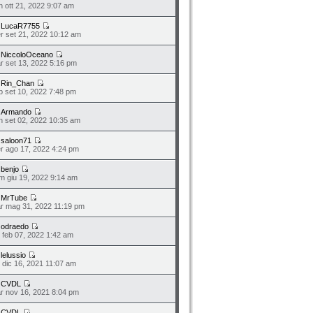
n ott 21, 2022 9:07 am
a
LucaR7755
r set 21, 2022 10:12 am
a
NiccoloOceano
r set 13, 2022 5:16 pm
a
Rin_Chan
b set 10, 2022 7:48 pm
a
Armando
n set 02, 2022 10:35 am
a
saloon71
r ago 17, 2022 4:24 pm
a
benjo
m giu 19, 2022 9:14 am
a
MrTube
r mag 31, 2022 11:19 pm
a
odraedo
n feb 07, 2022 1:42 am
a
lelussio
o dic 16, 2021 11:07 am
a
CVDL
r nov 16, 2021 8:04 pm
a
CVDL