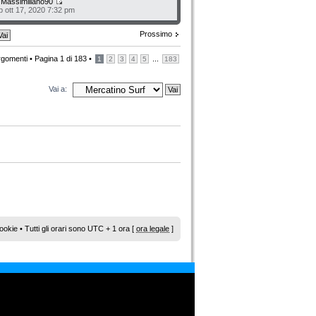
a
Massimiliano90
b ott 17, 2020 7:32 pm
Prossimo
rgomenti •
Pagina
1
di
183
•
...
1
2
3
4
5
183
Vai a:
ookie
• Tutti gli orari sono UTC + 1 ora [
ora legale
]