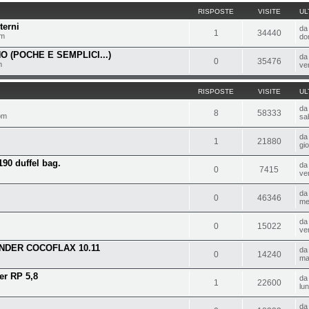
RISPOSTE
VISITE
UL
terni
d
1
34440
pm
do
 (POCHE E SEMPLICI...)
d
0
35476
m
ve
RISPOSTE
VISITE
UL
d
8
58333
pm
sa
d
1
21880
gi
190 duffel bag.
d
0
7415
ve
d
0
46346
me
d
0
15022
ve
NDER COCOFLAX 10.11
d
0
14240
ma
er RP 5,8
d
1
22600
lu
d