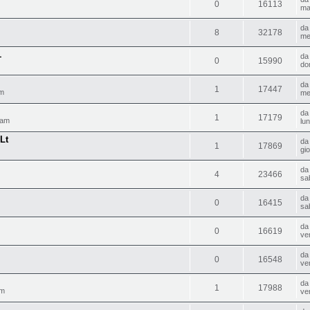
0
16113
ma
d
8
32178
me
1
d
0
15990
do
d
1
17447
pm
me
d
1
17179
 am
lu
Lt
d
1
17869
gi
d
4
23466
sa
d
0
16415
sa
d
0
16619
ve
d
0
16548
ve
d
1
17988
pm
ve