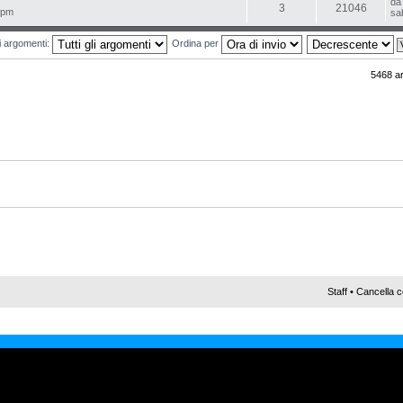
d
3
21046
 pm
sa
mi argomenti:
Ordina per
5468 a
Staff
•
Cancella c