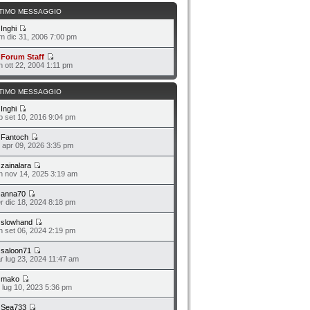
TIMO MESSAGGIO
a
Inghi
m dic 31, 2006 7:00 pm
a
Forum Staff
n ott 22, 2004 1:11 pm
TIMO MESSAGGIO
a
Inghi
b set 10, 2016 9:04 pm
a
Fantoch
o apr 09, 2026 3:35 pm
a
zainalara
n nov 14, 2025 3:19 am
a
anna70
r dic 18, 2024 8:18 pm
a
slowhand
n set 06, 2024 2:19 pm
a
saloon71
r lug 23, 2024 11:47 am
a
mako
n lug 10, 2023 5:36 pm
a
Sea733