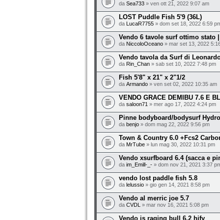
da
Sea733
» ven ott 21, 2022 9:07 am
LOST Puddle Fish 5'9 (36L)
da
LucaR7755
» dom set 18, 2022 6:59 p
Vendo 6 tavole surf ottimo stato |
da
NiccoloOceano
» mar set 13, 2022 5:1
Vendo tavola da Surf di Leonardo
da
Rin_Chan
» sab set 10, 2022 7:48 pm
Fish 5'8" x 21" x 2"1/2
da
Armando
» ven set 02, 2022 10:35 am
VENDO GRACE DEMIBU 7.6 E B
da
saloon71
» mer ago 17, 2022 4:24 pm
Pinne bodyboard/bodysurf Hydro
da
benjo
» dom mag 22, 2022 9:56 pm
Town & Country 6.0 +Fcs2 Carbo
da
MrTube
» lun mag 30, 2022 10:31 pm
Vendo xsurfboard 6.4 (sacca e pi
da
im_Emill-_-
» dom nov 21, 2021 3:37 p
vendo lost paddle fish 5.8
da
lelussio
» gio gen 14, 2021 8:58 pm
Vendo al merric joe 5.7
da
CVDL
» mar nov 16, 2021 5:08 pm
Vendo js raging bull 6.2 hify