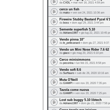
da
CVDL
» mar nov 16, 2021 4:59 pm
cerco un fish
da
mako
» ven set 24, 2021 10:36 am
Firewire Stubby Bastard Pyzel 6'
da
boss
» dom ago 29, 2021 3:44 pm
Semente superfish 5.10
da
Adriano1987
» gio lug 22, 2021 10:45 
Vendo pinna 10''
da
le_petitcanard
» dom giu 27, 2021 9:37
Vendo un Mini Nose Rider 7.6 62 
da
giaco
» gio mag 20, 2021 6:10 pm
Cerco minisimmons
da
pecorina
» lun feb 15, 2021 8:58 pm
Vendo soft 8.6
da
Surftauro
» sab dic 26, 2020 10:16 am
Muta O'Neill
da
GIAMPI
» ven nov 20, 2020 7:35 pm
Tavola come nuova
da
GIAMPI
» ven nov 20, 2020 7:25 pm
Lost sub buggy 5.10 libtech
da
Adriano1987
» dom giu 21, 2020 7:58 
Cerco tavola per iniziare