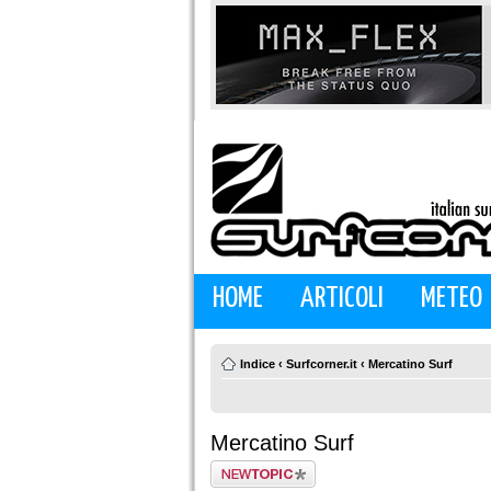
HOME
ARTICOLI
METEO
Indice
‹
Surfcorner.it
‹
Mercatino Surf
Mercatino Surf
Scrivi un nuovo
argomento