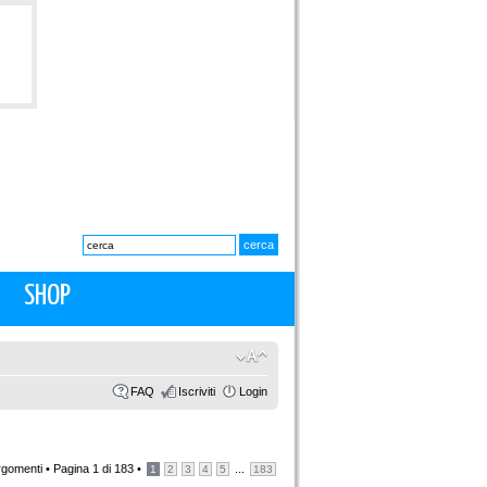
SHOP
FAQ
Iscriviti
Login
rgomenti •
Pagina
1
di
183
•
...
1
2
3
4
5
183