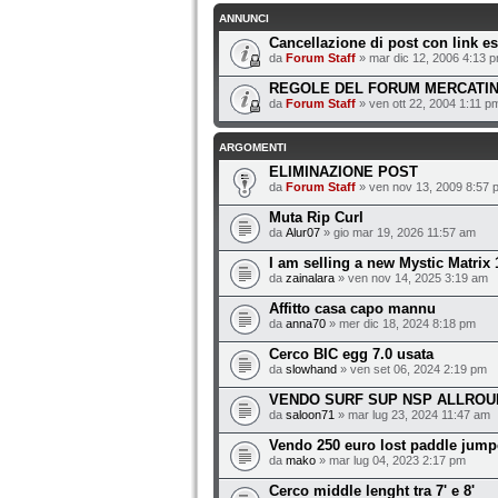
ANNUNCI
Cancellazione di post con link es
da
Forum Staff
» mar dic 12, 2006 4:13 
REGOLE DEL FORUM MERCATINO
da
Forum Staff
» ven ott 22, 2004 1:11 p
ARGOMENTI
ELIMINAZIONE POST
da
Forum Staff
» ven nov 13, 2009 8:57 
Muta Rip Curl
da
Alur07
» gio mar 19, 2026 11:57 am
I am selling a new Mystic Matrix 
da
zainalara
» ven nov 14, 2025 3:19 am
Affitto casa capo mannu
da
anna70
» mer dic 18, 2024 8:18 pm
Cerco BIC egg 7.0 usata
da
slowhand
» ven set 06, 2024 2:19 pm
VENDO SURF SUP NSP ALLROU
da
saloon71
» mar lug 23, 2024 11:47 am
Vendo 250 euro lost paddle jump
da
mako
» mar lug 04, 2023 2:17 pm
Cerco middle lenght tra 7' e 8'