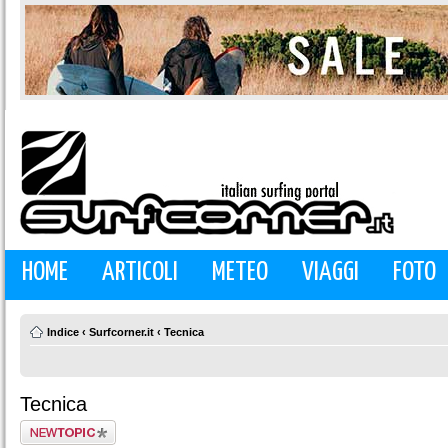
HOME
ARTICOLI
METEO
VIAGGI
FOTO
Indice
‹
Surfcorner.it
‹
Tecnica
Tecnica
Scrivi un nuovo
argomento