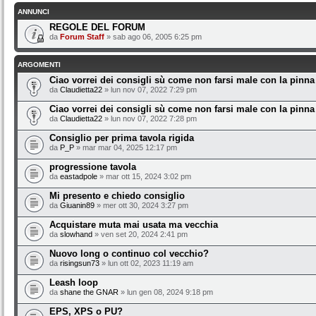
ANNUNCI
REGOLE DEL FORUM
da
Forum Staff
» sab ago 06, 2005 6:25 pm
ARGOMENTI
Ciao vorrei dei consigli sù come non farsi male con la pinna
da
Claudietta22
» lun nov 07, 2022 7:29 pm
Ciao vorrei dei consigli sù come non farsi male con la pinna
da
Claudietta22
» lun nov 07, 2022 7:28 pm
Consiglio per prima tavola rigida
da
P_P
» mar mar 04, 2025 12:17 pm
progressione tavola
da
eastadpole
» mar ott 15, 2024 3:02 pm
Mi presento e chiedo consiglio
da
Giuanin89
» mer ott 30, 2024 3:27 pm
Acquistare muta mai usata ma vecchia
da
slowhand
» ven set 20, 2024 2:41 pm
Nuovo long o continuo col vecchio?
da
risingsun73
» lun ott 02, 2023 11:19 am
Leash loop
da
shane the GNAR
» lun gen 08, 2024 9:18 pm
EPS, XPS o PU?