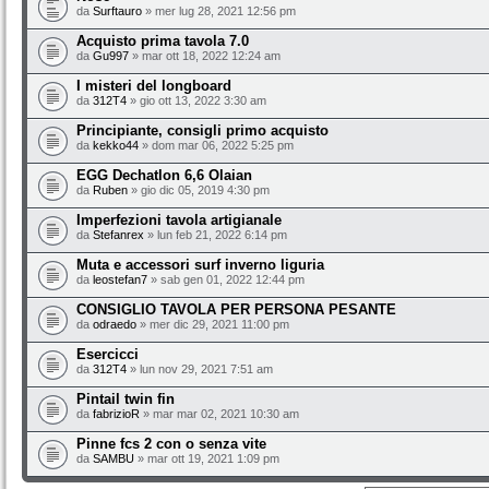
da
Surftauro
» mer lug 28, 2021 12:56 pm
Acquisto prima tavola 7.0
da
Gu997
» mar ott 18, 2022 12:24 am
I misteri del longboard
da
312T4
» gio ott 13, 2022 3:30 am
Principiante, consigli primo acquisto
da
kekko44
» dom mar 06, 2022 5:25 pm
EGG Dechatlon 6,6 Olaian
da
Ruben
» gio dic 05, 2019 4:30 pm
Imperfezioni tavola artigianale
da
Stefanrex
» lun feb 21, 2022 6:14 pm
Muta e accessori surf inverno liguria
da
leostefan7
» sab gen 01, 2022 12:44 pm
CONSIGLIO TAVOLA PER PERSONA PESANTE
da
odraedo
» mer dic 29, 2021 11:00 pm
Esercicci
da
312T4
» lun nov 29, 2021 7:51 am
Pintail twin fin
da
fabrizioR
» mar mar 02, 2021 10:30 am
Pinne fcs 2 con o senza vite
da
SAMBU
» mar ott 19, 2021 1:09 pm