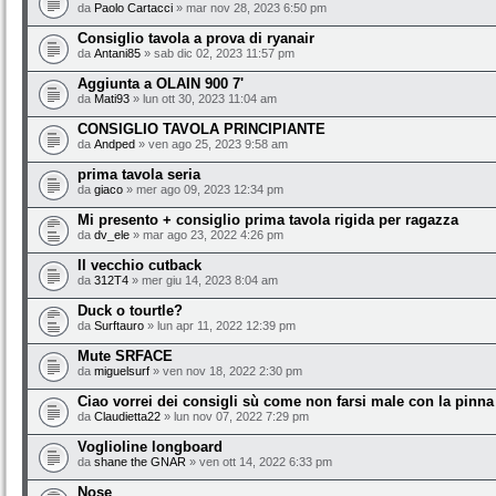
da
Paolo Cartacci
» mar nov 28, 2023 6:50 pm
Consiglio tavola a prova di ryanair
da
Antani85
» sab dic 02, 2023 11:57 pm
Aggiunta a OLAIN 900 7'
da
Mati93
» lun ott 30, 2023 11:04 am
CONSIGLIO TAVOLA PRINCIPIANTE
da
Andped
» ven ago 25, 2023 9:58 am
prima tavola seria
da
giaco
» mer ago 09, 2023 12:34 pm
Mi presento + consiglio prima tavola rigida per ragazza
da
dv_ele
» mar ago 23, 2022 4:26 pm
Il vecchio cutback
da
312T4
» mer giu 14, 2023 8:04 am
Duck o tourtle?
da
Surftauro
» lun apr 11, 2022 12:39 pm
Mute SRFACE
da
miguelsurf
» ven nov 18, 2022 2:30 pm
Ciao vorrei dei consigli sù come non farsi male con la pinna
da
Claudietta22
» lun nov 07, 2022 7:29 pm
Voglioline longboard
da
shane the GNAR
» ven ott 14, 2022 6:33 pm
Nose