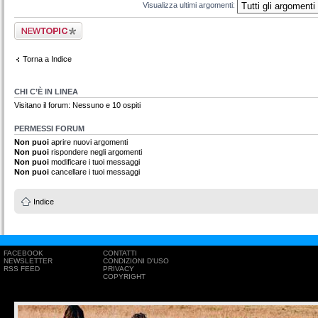
Visualizza ultimi argomenti:
Scrivi un nuovo
argomento
Torna a Indice
CHI C’È IN LINEA
Visitano il forum: Nessuno e 10 ospiti
PERMESSI FORUM
Non puoi
aprire nuovi argomenti
Non puoi
rispondere negli argomenti
Non puoi
modificare i tuoi messaggi
Non puoi
cancellare i tuoi messaggi
Indice
FACEBOOK
CONTATTI
NEWSLETTER
CONDIZIONI D'USO
RSS FEED
PRIVACY
COPYRIGHT