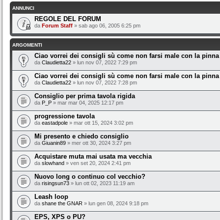
ANNUNCI
REGOLE DEL FORUM
da
Forum Staff
» sab ago 06, 2005 6:25 pm
ARGOMENTI
Ciao vorrei dei consigli sù come non farsi male con la pinna
da
Claudietta22
» lun nov 07, 2022 7:29 pm
Ciao vorrei dei consigli sù come non farsi male con la pinna
da
Claudietta22
» lun nov 07, 2022 7:28 pm
Consiglio per prima tavola rigida
da
P_P
» mar mar 04, 2025 12:17 pm
progressione tavola
da
eastadpole
» mar ott 15, 2024 3:02 pm
Mi presento e chiedo consiglio
da
Giuanin89
» mer ott 30, 2024 3:27 pm
Acquistare muta mai usata ma vecchia
da
slowhand
» ven set 20, 2024 2:41 pm
Nuovo long o continuo col vecchio?
da
risingsun73
» lun ott 02, 2023 11:19 am
Leash loop
da
shane the GNAR
» lun gen 08, 2024 9:18 pm
EPS, XPS o PU?