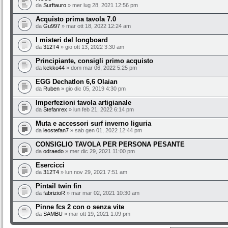
da
Surftauro
» mer lug 28, 2021 12:56 pm
Acquisto prima tavola 7.0
da
Gu997
» mar ott 18, 2022 12:24 am
I misteri del longboard
da
312T4
» gio ott 13, 2022 3:30 am
Principiante, consigli primo acquisto
da
kekko44
» dom mar 06, 2022 5:25 pm
EGG Dechatlon 6,6 Olaian
da
Ruben
» gio dic 05, 2019 4:30 pm
Imperfezioni tavola artigianale
da
Stefanrex
» lun feb 21, 2022 6:14 pm
Muta e accessori surf inverno liguria
da
leostefan7
» sab gen 01, 2022 12:44 pm
CONSIGLIO TAVOLA PER PERSONA PESANTE
da
odraedo
» mer dic 29, 2021 11:00 pm
Esercicci
da
312T4
» lun nov 29, 2021 7:51 am
Pintail twin fin
da
fabrizioR
» mar mar 02, 2021 10:30 am
Pinne fcs 2 con o senza vite
da
SAMBU
» mar ott 19, 2021 1:09 pm