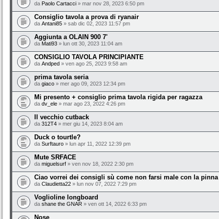
da
Paolo Cartacci
» mar nov 28, 2023 6:50 pm
Consiglio tavola a prova di ryanair
da
Antani85
» sab dic 02, 2023 11:57 pm
Aggiunta a OLAIN 900 7'
da
Mati93
» lun ott 30, 2023 11:04 am
CONSIGLIO TAVOLA PRINCIPIANTE
da
Andped
» ven ago 25, 2023 9:58 am
prima tavola seria
da
giaco
» mer ago 09, 2023 12:34 pm
Mi presento + consiglio prima tavola rigida per ragazza
da
dv_ele
» mar ago 23, 2022 4:26 pm
Il vecchio cutback
da
312T4
» mer giu 14, 2023 8:04 am
Duck o tourtle?
da
Surftauro
» lun apr 11, 2022 12:39 pm
Mute SRFACE
da
miguelsurf
» ven nov 18, 2022 2:30 pm
Ciao vorrei dei consigli sù come non farsi male con la pinna
da
Claudietta22
» lun nov 07, 2022 7:29 pm
Voglioline longboard
da
shane the GNAR
» ven ott 14, 2022 6:33 pm
Nose