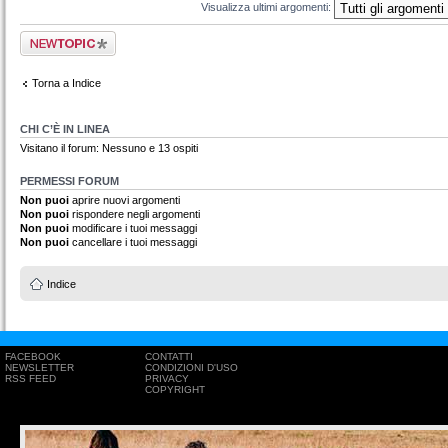
Visualizza ultimi argomenti:
Scrivi un nuovo
argomento
Torna a Indice
CHI C’È IN LINEA
Visitano il forum: Nessuno e 13 ospiti
PERMESSI FORUM
Non puoi
aprire nuovi argomenti
Non puoi
rispondere negli argomenti
Non puoi
modificare i tuoi messaggi
Non puoi
cancellare i tuoi messaggi
Indice
FACEBOOK
CONTATTI
NEWSLETTER
CONDIZIONI D'USO
RSS FEED
PRIVACY
COPYRIGHT