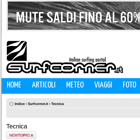
HOME
ARTICOLI
METEO
VIAGGI
FOTO
Indice
‹
Surfcorner.it
‹
Tecnica
Tecnica
Scrivi un nuovo
argomento