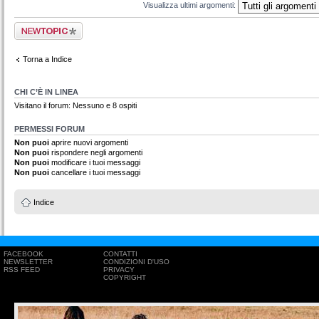
Visualizza ultimi argomenti:
Scrivi un nuovo
argomento
Torna a Indice
CHI C’È IN LINEA
Visitano il forum: Nessuno e 8 ospiti
PERMESSI FORUM
Non puoi
aprire nuovi argomenti
Non puoi
rispondere negli argomenti
Non puoi
modificare i tuoi messaggi
Non puoi
cancellare i tuoi messaggi
Indice
FACEBOOK
CONTATTI
NEWSLETTER
CONDIZIONI D'USO
RSS FEED
PRIVACY
COPYRIGHT