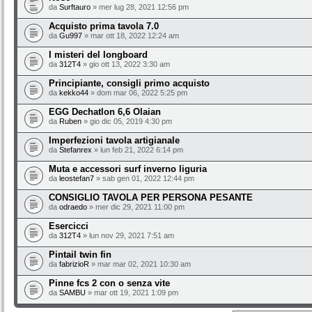
da
Surftauro
» mer lug 28, 2021 12:56 pm
Acquisto prima tavola 7.0
da
Gu997
» mar ott 18, 2022 12:24 am
I misteri del longboard
da
312T4
» gio ott 13, 2022 3:30 am
Principiante, consigli primo acquisto
da
kekko44
» dom mar 06, 2022 5:25 pm
EGG Dechatlon 6,6 Olaian
da
Ruben
» gio dic 05, 2019 4:30 pm
Imperfezioni tavola artigianale
da
Stefanrex
» lun feb 21, 2022 6:14 pm
Muta e accessori surf inverno liguria
da
leostefan7
» sab gen 01, 2022 12:44 pm
CONSIGLIO TAVOLA PER PERSONA PESANTE
da
odraedo
» mer dic 29, 2021 11:00 pm
Esercicci
da
312T4
» lun nov 29, 2021 7:51 am
Pintail twin fin
da
fabrizioR
» mar mar 02, 2021 10:30 am
Pinne fcs 2 con o senza vite
da
SAMBU
» mar ott 19, 2021 1:09 pm