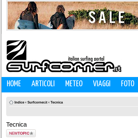
HOME
ARTICOLI
METEO
VIAGGI
FOTO
Indice
‹
Surfcorner.it
‹
Tecnica
Tecnica
Scrivi un nuovo
argomento