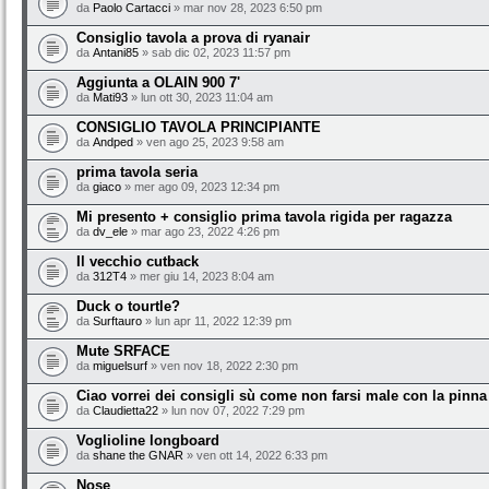
da
Paolo Cartacci
» mar nov 28, 2023 6:50 pm
Consiglio tavola a prova di ryanair
da
Antani85
» sab dic 02, 2023 11:57 pm
Aggiunta a OLAIN 900 7'
da
Mati93
» lun ott 30, 2023 11:04 am
CONSIGLIO TAVOLA PRINCIPIANTE
da
Andped
» ven ago 25, 2023 9:58 am
prima tavola seria
da
giaco
» mer ago 09, 2023 12:34 pm
Mi presento + consiglio prima tavola rigida per ragazza
da
dv_ele
» mar ago 23, 2022 4:26 pm
Il vecchio cutback
da
312T4
» mer giu 14, 2023 8:04 am
Duck o tourtle?
da
Surftauro
» lun apr 11, 2022 12:39 pm
Mute SRFACE
da
miguelsurf
» ven nov 18, 2022 2:30 pm
Ciao vorrei dei consigli sù come non farsi male con la pinna
da
Claudietta22
» lun nov 07, 2022 7:29 pm
Voglioline longboard
da
shane the GNAR
» ven ott 14, 2022 6:33 pm
Nose