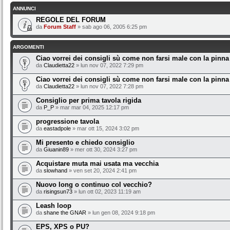
ANNUNCI
REGOLE DEL FORUM
da
Forum Staff
» sab ago 06, 2005 6:25 pm
ARGOMENTI
Ciao vorrei dei consigli sù come non farsi male con la pinna
da
Claudietta22
» lun nov 07, 2022 7:29 pm
Ciao vorrei dei consigli sù come non farsi male con la pinna
da
Claudietta22
» lun nov 07, 2022 7:28 pm
Consiglio per prima tavola rigida
da
P_P
» mar mar 04, 2025 12:17 pm
progressione tavola
da
eastadpole
» mar ott 15, 2024 3:02 pm
Mi presento e chiedo consiglio
da
Giuanin89
» mer ott 30, 2024 3:27 pm
Acquistare muta mai usata ma vecchia
da
slowhand
» ven set 20, 2024 2:41 pm
Nuovo long o continuo col vecchio?
da
risingsun73
» lun ott 02, 2023 11:19 am
Leash loop
da
shane the GNAR
» lun gen 08, 2024 9:18 pm
EPS, XPS o PU?