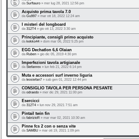
da
Surftauro
» mer lug 28, 2021 12:56 pm
Acquisto prima tavola 7.0
da
Gu997
» mar ott 18, 2022 12:24 am
I misteri del longboard
da
312T4
» gio ott 13, 2022 3:30 am
Principiante, consigli primo acquisto
da
kekko44
» dom mar 06, 2022 5:25 pm
EGG Dechatlon 6,6 Olaian
da
Ruben
» gio dic 05, 2019 4:30 pm
Imperfezioni tavola artigianale
da
Stefanrex
» lun feb 21, 2022 6:14 pm
Muta e accessori surf inverno liguria
da
leostefan7
» sab gen 01, 2022 12:44 pm
CONSIGLIO TAVOLA PER PERSONA PESANTE
da
odraedo
» mer dic 29, 2021 11:00 pm
Esercicci
da
312T4
» lun nov 29, 2021 7:51 am
Pintail twin fin
da
fabrizioR
» mar mar 02, 2021 10:30 am
Pinne fcs 2 con o senza vite
da
SAMBU
» mar ott 19, 2021 1:09 pm