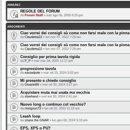
ANNUNCI
REGOLE DEL FORUM
da
Forum Staff
» sab ago 06, 2005 6:25 pm
ARGOMENTI
Ciao vorrei dei consigli sù come non farsi male con la pinna
da
Claudietta22
» lun nov 07, 2022 7:29 pm
Ciao vorrei dei consigli sù come non farsi male con la pinna
da
Claudietta22
» lun nov 07, 2022 7:28 pm
Consiglio per prima tavola rigida
da
P_P
» mar mar 04, 2025 12:17 pm
progressione tavola
da
eastadpole
» mar ott 15, 2024 3:02 pm
Mi presento e chiedo consiglio
da
Giuanin89
» mer ott 30, 2024 3:27 pm
Acquistare muta mai usata ma vecchia
da
slowhand
» ven set 20, 2024 2:41 pm
Nuovo long o continuo col vecchio?
da
risingsun73
» lun ott 02, 2023 11:19 am
Leash loop
da
shane the GNAR
» lun gen 08, 2024 9:18 pm
EPS, XPS o PU?