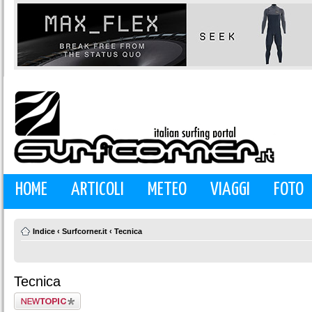
HOME
ARTICOLI
METEO
VIAGGI
FOTO
Indice
‹
Surfcorner.it
‹
Tecnica
Tecnica
Scrivi un nuovo
argomento