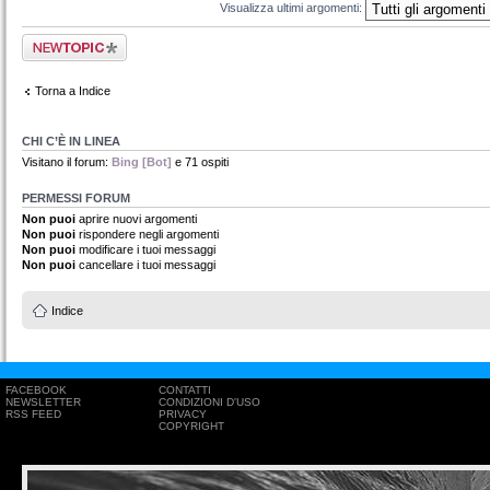
Visualizza ultimi argomenti:
Scrivi un nuovo
argomento
Torna a Indice
CHI C’È IN LINEA
Visitano il forum:
Bing [Bot]
e 71 ospiti
PERMESSI FORUM
Non puoi
aprire nuovi argomenti
Non puoi
rispondere negli argomenti
Non puoi
modificare i tuoi messaggi
Non puoi
cancellare i tuoi messaggi
Indice
FACEBOOK
CONTATTI
NEWSLETTER
CONDIZIONI D'USO
RSS FEED
PRIVACY
COPYRIGHT