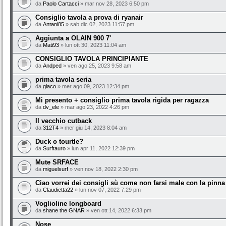
da
Paolo Cartacci
» mar nov 28, 2023 6:50 pm
Consiglio tavola a prova di ryanair
da
Antani85
» sab dic 02, 2023 11:57 pm
Aggiunta a OLAIN 900 7'
da
Mati93
» lun ott 30, 2023 11:04 am
CONSIGLIO TAVOLA PRINCIPIANTE
da
Andped
» ven ago 25, 2023 9:58 am
prima tavola seria
da
giaco
» mer ago 09, 2023 12:34 pm
Mi presento + consiglio prima tavola rigida per ragazza
da
dv_ele
» mar ago 23, 2022 4:26 pm
Il vecchio cutback
da
312T4
» mer giu 14, 2023 8:04 am
Duck o tourtle?
da
Surftauro
» lun apr 11, 2022 12:39 pm
Mute SRFACE
da
miguelsurf
» ven nov 18, 2022 2:30 pm
Ciao vorrei dei consigli sù come non farsi male con la pinna
da
Claudietta22
» lun nov 07, 2022 7:29 pm
Voglioline longboard
da
shane the GNAR
» ven ott 14, 2022 6:33 pm
Nose