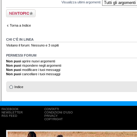
Visualizza ultimi argomenti:
Scrivi un nuovo
argomento
Torna a Indice
CHI C’È IN LINEA
Visitano il forum: Nessuno e 3 ospiti
PERMESSI FORUM
Non puoi
aprire nuovi argomenti
Non puoi
rispondere negli argomenti
Non puoi
modificare i tuoi messaggi
Non puoi
cancellare i tuoi messaggi
Indice
FACEBOOK
CONTATTI
NEWSLETTER
CONDIZIONI D'USO
RSS FEED
PRIVACY
COPYRIGHT