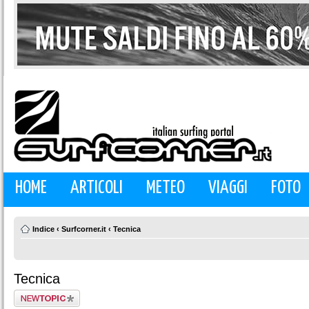
HOME
ARTICOLI
METEO
VIAGGI
FOTO
Indice
‹
Surfcorner.it
‹
Tecnica
Tecnica
Scrivi un nuovo
argomento