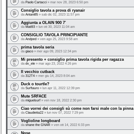
da
Paolo Cartacci
» mar nov 28, 2023 6:50 pm
Consiglio tavola a prova di ryanair
da
Antani85
» sab dic 02, 2023 11:57 pm
Aggiunta a OLAIN 900 7'
da
Mati93
» lun ott 30, 2023 11:04 am
CONSIGLIO TAVOLA PRINCIPIANTE
da
Andped
» ven ago 25, 2023 9:58 am
prima tavola seria
da
giaco
» mer ago 09, 2023 12:34 pm
Mi presento + consiglio prima tavola rigida per ragazza
da
dv_ele
» mar ago 23, 2022 4:26 pm
Il vecchio cutback
da
312T4
» mer giu 14, 2023 8:04 am
Duck o tourtle?
da
Surftauro
» lun apr 11, 2022 12:39 pm
Mute SRFACE
da
miguelsurf
» ven nov 18, 2022 2:30 pm
Ciao vorrei dei consigli sù come non farsi male con la pinna
da
Claudietta22
» lun nov 07, 2022 7:29 pm
Voglioline longboard
da
shane the GNAR
» ven ott 14, 2022 6:33 pm
Nose