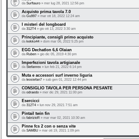
da
Surftauro
» mer lug 28, 2021 12:56 pm
Acquisto prima tavola 7.0
da
Gu997
» mar ott 18, 2022 12:24 am
I misteri del longboard
da
312T4
» gio ott 13, 2022 3:30 am
Principiante, consigli primo acquisto
da
kekko44
» dom mar 06, 2022 5:25 pm
EGG Dechatlon 6,6 Olaian
da
Ruben
» gio dic 05, 2019 4:30 pm
Imperfezioni tavola artigianale
da
Stefanrex
» lun feb 21, 2022 6:14 pm
Muta e accessori surf inverno liguria
da
leostefan7
» sab gen 01, 2022 12:44 pm
CONSIGLIO TAVOLA PER PERSONA PESANTE
da
odraedo
» mer dic 29, 2021 11:00 pm
Esercicci
da
312T4
» lun nov 29, 2021 7:51 am
Pintail twin fin
da
fabrizioR
» mar mar 02, 2021 10:30 am
Pinne fcs 2 con o senza vite
da
SAMBU
» mar ott 19, 2021 1:09 pm