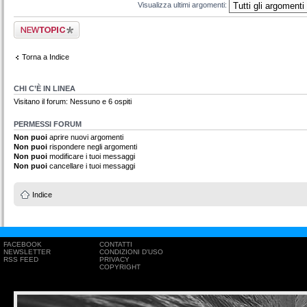
Visualizza ultimi argomenti:
Scrivi un nuovo
argomento
Torna a Indice
CHI C’È IN LINEA
Visitano il forum: Nessuno e 6 ospiti
PERMESSI FORUM
Non puoi
aprire nuovi argomenti
Non puoi
rispondere negli argomenti
Non puoi
modificare i tuoi messaggi
Non puoi
cancellare i tuoi messaggi
Indice
FACEBOOK
CONTATTI
NEWSLETTER
CONDIZIONI D'USO
RSS FEED
PRIVACY
COPYRIGHT