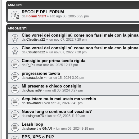
ANNUNCI
REGOLE DEL FORUM
da
Forum Staff
» sab ago 06, 2005 6:25 pm
ARGOMENTI
Ciao vorrei dei consigli sù come non farsi male con la pinna
da
Claudietta22
» lun nov 07, 2022 7:29 pm
Ciao vorrei dei consigli sù come non farsi male con la pinna
da
Claudietta22
» lun nov 07, 2022 7:28 pm
Consiglio per prima tavola rigida
da
P_P
» mar mar 04, 2025 12:17 pm
progressione tavola
da
eastadpole
» mar ott 15, 2024 3:02 pm
Mi presento e chiedo consiglio
da
Giuanin89
» mer ott 30, 2024 3:27 pm
Acquistare muta mai usata ma vecchia
da
slowhand
» ven set 20, 2024 2:41 pm
Nuovo long o continuo col vecchio?
da
risingsun73
» lun ott 02, 2023 11:19 am
Leash loop
da
shane the GNAR
» lun gen 08, 2024 9:18 pm
EPS, XPS o PU?