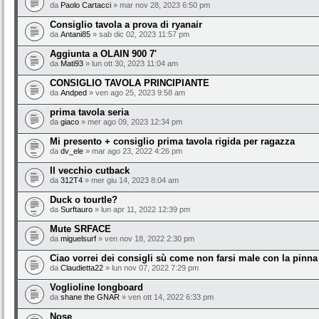
da
Paolo Cartacci
» mar nov 28, 2023 6:50 pm
Consiglio tavola a prova di ryanair
da
Antani85
» sab dic 02, 2023 11:57 pm
Aggiunta a OLAIN 900 7'
da
Mati93
» lun ott 30, 2023 11:04 am
CONSIGLIO TAVOLA PRINCIPIANTE
da
Andped
» ven ago 25, 2023 9:58 am
prima tavola seria
da
giaco
» mer ago 09, 2023 12:34 pm
Mi presento + consiglio prima tavola rigida per ragazza
da
dv_ele
» mar ago 23, 2022 4:26 pm
Il vecchio cutback
da
312T4
» mer giu 14, 2023 8:04 am
Duck o tourtle?
da
Surftauro
» lun apr 11, 2022 12:39 pm
Mute SRFACE
da
miguelsurf
» ven nov 18, 2022 2:30 pm
Ciao vorrei dei consigli sù come non farsi male con la pinna
da
Claudietta22
» lun nov 07, 2022 7:29 pm
Voglioline longboard
da
shane the GNAR
» ven ott 14, 2022 6:33 pm
Nose