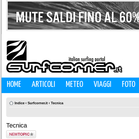
HOME
ARTICOLI
METEO
VIAGGI
FOTO
Indice
‹
Surfcorner.it
‹
Tecnica
Tecnica
Scrivi un nuovo
argomento