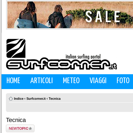
HOME
ARTICOLI
METEO
VIAGGI
FOTO
Indice
‹
Surfcorner.it
‹
Tecnica
Tecnica
Scrivi un nuovo
argomento