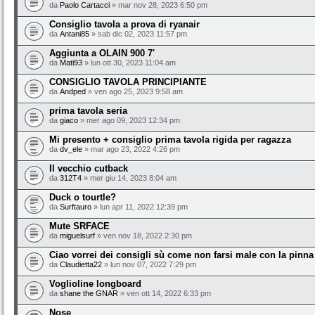
da
Paolo Cartacci
» mar nov 28, 2023 6:50 pm
Consiglio tavola a prova di ryanair
da
Antani85
» sab dic 02, 2023 11:57 pm
Aggiunta a OLAIN 900 7'
da
Mati93
» lun ott 30, 2023 11:04 am
CONSIGLIO TAVOLA PRINCIPIANTE
da
Andped
» ven ago 25, 2023 9:58 am
prima tavola seria
da
giaco
» mer ago 09, 2023 12:34 pm
Mi presento + consiglio prima tavola rigida per ragazza
da
dv_ele
» mar ago 23, 2022 4:26 pm
Il vecchio cutback
da
312T4
» mer giu 14, 2023 8:04 am
Duck o tourtle?
da
Surftauro
» lun apr 11, 2022 12:39 pm
Mute SRFACE
da
miguelsurf
» ven nov 18, 2022 2:30 pm
Ciao vorrei dei consigli sù come non farsi male con la pinna
da
Claudietta22
» lun nov 07, 2022 7:29 pm
Voglioline longboard
da
shane the GNAR
» ven ott 14, 2022 6:33 pm
Nose