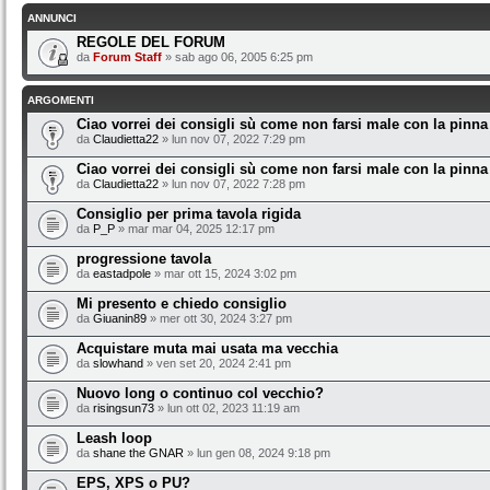
ANNUNCI
REGOLE DEL FORUM
da
Forum Staff
» sab ago 06, 2005 6:25 pm
ARGOMENTI
Ciao vorrei dei consigli sù come non farsi male con la pinna
da
Claudietta22
» lun nov 07, 2022 7:29 pm
Ciao vorrei dei consigli sù come non farsi male con la pinna
da
Claudietta22
» lun nov 07, 2022 7:28 pm
Consiglio per prima tavola rigida
da
P_P
» mar mar 04, 2025 12:17 pm
progressione tavola
da
eastadpole
» mar ott 15, 2024 3:02 pm
Mi presento e chiedo consiglio
da
Giuanin89
» mer ott 30, 2024 3:27 pm
Acquistare muta mai usata ma vecchia
da
slowhand
» ven set 20, 2024 2:41 pm
Nuovo long o continuo col vecchio?
da
risingsun73
» lun ott 02, 2023 11:19 am
Leash loop
da
shane the GNAR
» lun gen 08, 2024 9:18 pm
EPS, XPS o PU?