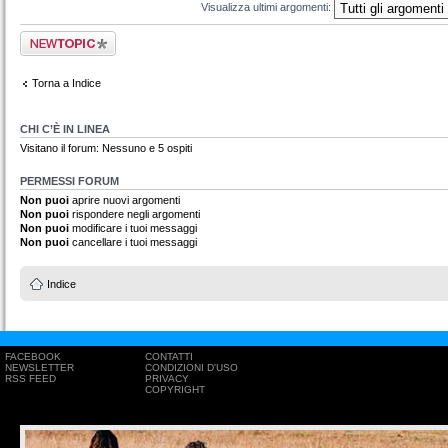
Visualizza ultimi argomenti:
Scrivi un nuovo
argomento
Torna a Indice
CHI C’È IN LINEA
Visitano il forum: Nessuno e 5 ospiti
PERMESSI FORUM
Non puoi
aprire nuovi argomenti
Non puoi
rispondere negli argomenti
Non puoi
modificare i tuoi messaggi
Non puoi
cancellare i tuoi messaggi
Indice
FACEBOOK
CONTATTI
NEWSLETTER
CONDIZIONI D'USO
RSS FEED
PRIVACY
COPYRIGHT