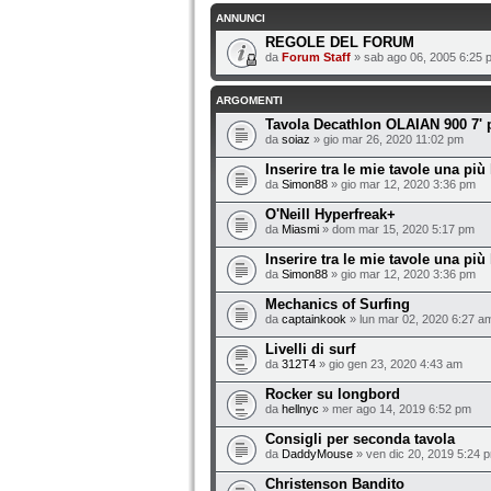
ANNUNCI
REGOLE DEL FORUM
da
Forum Staff
» sab ago 06, 2005 6:25 
ARGOMENTI
Tavola Decathlon OLAIAN 900 7' 
da
soiaz
» gio mar 26, 2020 11:02 pm
Inserire tra le mie tavole una più
da
Simon88
» gio mar 12, 2020 3:36 pm
O'Neill Hyperfreak+
da
Miasmi
» dom mar 15, 2020 5:17 pm
Inserire tra le mie tavole una più
da
Simon88
» gio mar 12, 2020 3:36 pm
Mechanics of Surfing
da
captainkook
» lun mar 02, 2020 6:27 a
Livelli di surf
da
312T4
» gio gen 23, 2020 4:43 am
Rocker su longbord
da
hellnyc
» mer ago 14, 2019 6:52 pm
Consigli per seconda tavola
da
DaddyMouse
» ven dic 20, 2019 5:24 
Christenson Bandito