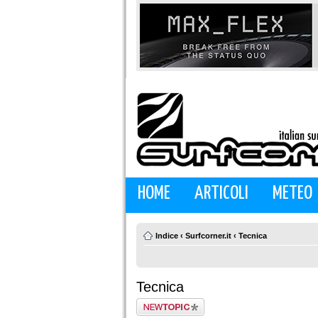
HOME
ARTICOLI
METEO
Indice
‹
Surfcorner.it
‹
Tecnica
Tecnica
Scrivi un nuovo
argomento