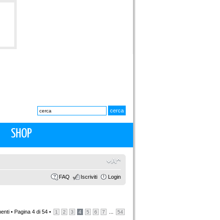
SHOP
FAQ
Iscriviti
Login
enti •
Pagina
4
di
54
•
...
1
2
3
4
5
6
7
54