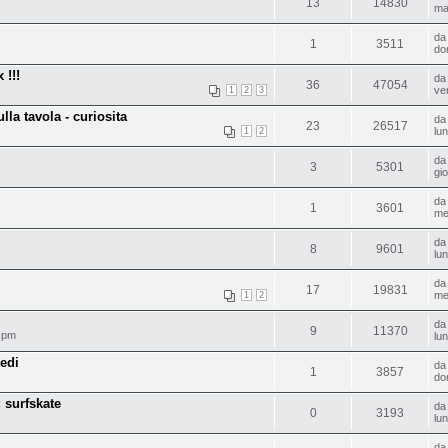
13
14830
ma
d
1
3511
do
 !!!
d
36
47054
ve
1
2
3
la tavola - curiosita
d
23
26517
lu
1
2
d
3
5301
gi
d
1
3601
me
d
8
9601
lu
d
17
19831
me
1
2
d
9
11370
 pm
lu
iedi
d
1
3857
do
: surfskate
d
0
3193
lu
d