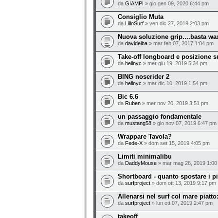
da
GIAMPI
» gio gen 09, 2020 6:44 pm
Consiglio Muta
da
LilloSurf
» ven dic 27, 2019 2:03 pm
Nuova soluzione grip....basta wax
da
davidelba
» mar feb 07, 2017 1:04 pm
Take-off longboard e posizione sul
da
hellnyc
» mer giu 19, 2019 5:34 pm
BING noserider 2
da
hellnyc
» mar dic 10, 2019 1:54 pm
Bic 6.6
da
Ruben
» mer nov 20, 2019 3:51 pm
un passaggio fondamentale
da
mustang58
» gio nov 07, 2019 6:47 pm
Wrappare Tavola?
da
Fede-X
» dom set 15, 2019 4:05 pm
Limiti minimalibu
da
DaddyMouse
» mar mag 28, 2019 1:00
Shortboard - quanto spostare i p
da
surfproject
» dom ott 13, 2019 9:17 pm
Allenarsi nel surf col mare piatto
da
surfproject
» lun ott 07, 2019 2:47 pm
takeoff