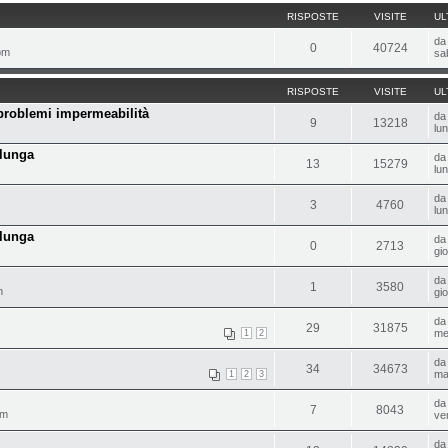
RISPOSTE
VISITE
UL
d
0
40724
pm
sa
RISPOSTE
VISITE
UL
problemi impermeabilità
d
9
13218
lu
 lunga
d
13
15279
lu
d
3
4760
lu
 lunga
d
0
2713
gi
d
1
3580
m
gi
d
29
31875
me
1
2
d
34
34673
ma
1
2
3
d
7
8043
pm
ve
d