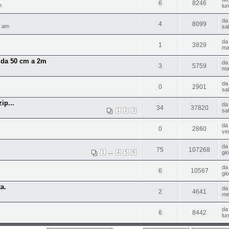
6
8246
m
lu
d
4
8099
3 am
sa
d
1
3829
ma
e da 50 cm a 2m
d
3
5759
ma
d
0
2901
sa
ip...
d
34
37820
sa
1
2
3
d
0
2860
ve
d
75
107268
...
gi
1
4
5
6
d
6
10567
gi
a.
d
2
4641
me
d
6
8442
lu