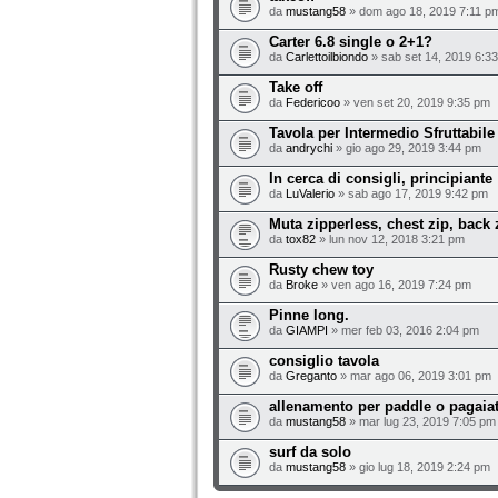
da
mustang58
» dom ago 18, 2019 7:11 p
Carter 6.8 single o 2+1?
da
Carlettoilbiondo
» sab set 14, 2019 6:3
Take off
da
Federicoo
» ven set 20, 2019 9:35 pm
Tavola per Intermedio Sfruttabil
da
andrychi
» gio ago 29, 2019 3:44 pm
In cerca di consigli, principiante
da
LuValerio
» sab ago 17, 2019 9:42 pm
Muta zipperless, chest zip, back z
da
tox82
» lun nov 12, 2018 3:21 pm
Rusty chew toy
da
Broke
» ven ago 16, 2019 7:24 pm
Pinne long.
da
GIAMPI
» mer feb 03, 2016 2:04 pm
consiglio tavola
da
Greganto
» mar ago 06, 2019 3:01 pm
allenamento per paddle o pagaiat
da
mustang58
» mar lug 23, 2019 7:05 pm
surf da solo
da
mustang58
» gio lug 18, 2019 2:24 pm