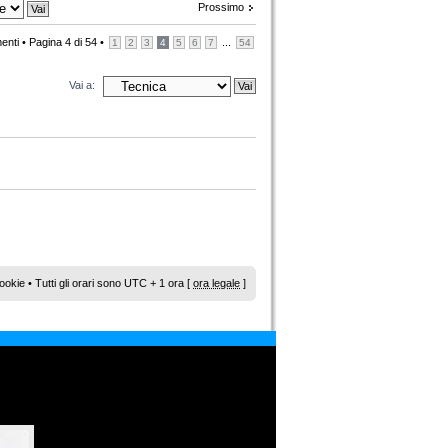
Prossimo
enti •
Pagina
4
di
54
•
...
1
2
3
4
5
6
7
54
Vai a:
ookie
• Tutti gli orari sono UTC + 1 ora [
ora legale
]