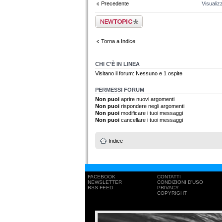
Precedente
Visualiz
Scrivi un nuovo
argomento
Torna a Indice
CHI C’È IN LINEA
Visitano il forum: Nessuno e 1 ospite
PERMESSI FORUM
Non puoi
aprire nuovi argomenti
Non puoi
rispondere negli argomenti
Non puoi
modificare i tuoi messaggi
Non puoi
cancellare i tuoi messaggi
Indice
FACEBOOK
CONTATTI
NEWSLETTER
CONDIZIONI D'USO
RSS FEED
PRIVACY
COPYRIGHT