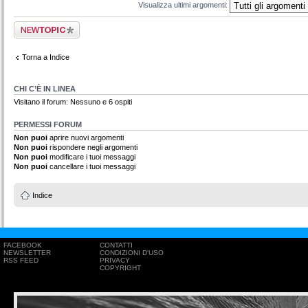
Visualizza ultimi argomenti:
Scrivi un nuovo
argomento
Torna a Indice
CHI C’È IN LINEA
Visitano il forum: Nessuno e 6 ospiti
PERMESSI FORUM
Non puoi
aprire nuovi argomenti
Non puoi
rispondere negli argomenti
Non puoi
modificare i tuoi messaggi
Non puoi
cancellare i tuoi messaggi
Indice
FACEBOOK
CONTATTI
NEWSLETTER
CONDIZIONI D'USO
RSS FEED
PRIVACY
COPYRIGHT