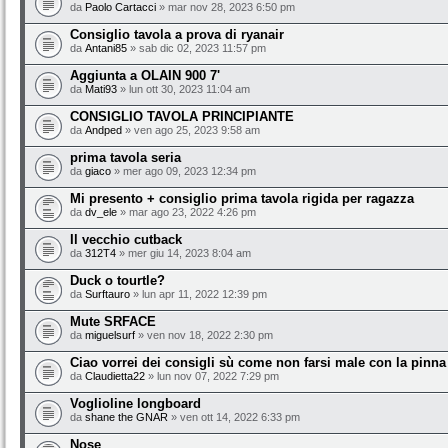
da
Paolo Cartacci
» mar nov 28, 2023 6:50 pm
Consiglio tavola a prova di ryanair
da
Antani85
» sab dic 02, 2023 11:57 pm
Aggiunta a OLAIN 900 7'
da
Mati93
» lun ott 30, 2023 11:04 am
CONSIGLIO TAVOLA PRINCIPIANTE
da
Andped
» ven ago 25, 2023 9:58 am
prima tavola seria
da
giaco
» mer ago 09, 2023 12:34 pm
Mi presento + consiglio prima tavola rigida per ragazza
da
dv_ele
» mar ago 23, 2022 4:26 pm
Il vecchio cutback
da
312T4
» mer giu 14, 2023 8:04 am
Duck o tourtle?
da
Surftauro
» lun apr 11, 2022 12:39 pm
Mute SRFACE
da
miguelsurf
» ven nov 18, 2022 2:30 pm
Ciao vorrei dei consigli sù come non farsi male con la pinna
da
Claudietta22
» lun nov 07, 2022 7:29 pm
Voglioline longboard
da
shane the GNAR
» ven ott 14, 2022 6:33 pm
Nose