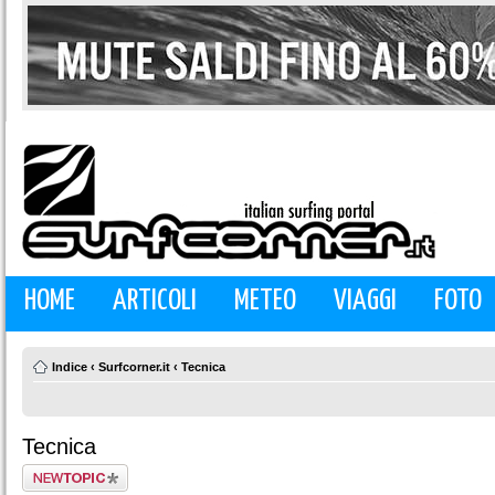
HOME
ARTICOLI
METEO
VIAGGI
FOTO
Indice
‹
Surfcorner.it
‹
Tecnica
Tecnica
Scrivi un nuovo
argomento