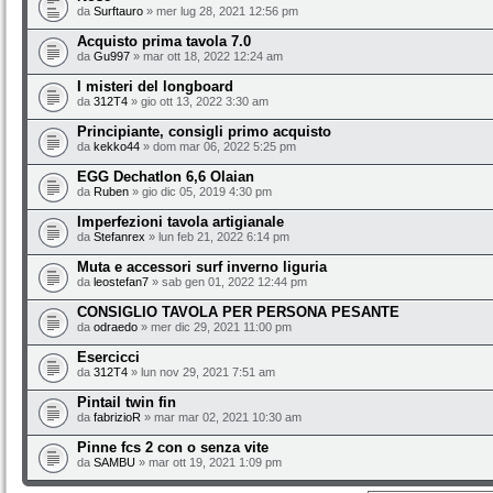
da
Surftauro
» mer lug 28, 2021 12:56 pm
Acquisto prima tavola 7.0
da
Gu997
» mar ott 18, 2022 12:24 am
I misteri del longboard
da
312T4
» gio ott 13, 2022 3:30 am
Principiante, consigli primo acquisto
da
kekko44
» dom mar 06, 2022 5:25 pm
EGG Dechatlon 6,6 Olaian
da
Ruben
» gio dic 05, 2019 4:30 pm
Imperfezioni tavola artigianale
da
Stefanrex
» lun feb 21, 2022 6:14 pm
Muta e accessori surf inverno liguria
da
leostefan7
» sab gen 01, 2022 12:44 pm
CONSIGLIO TAVOLA PER PERSONA PESANTE
da
odraedo
» mer dic 29, 2021 11:00 pm
Esercicci
da
312T4
» lun nov 29, 2021 7:51 am
Pintail twin fin
da
fabrizioR
» mar mar 02, 2021 10:30 am
Pinne fcs 2 con o senza vite
da
SAMBU
» mar ott 19, 2021 1:09 pm