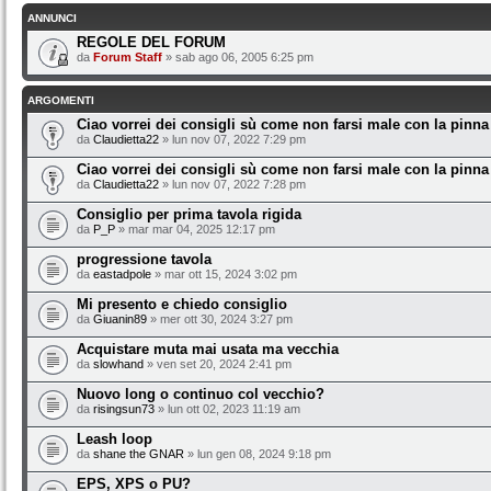
ANNUNCI
REGOLE DEL FORUM
da
Forum Staff
» sab ago 06, 2005 6:25 pm
ARGOMENTI
Ciao vorrei dei consigli sù come non farsi male con la pinna
da
Claudietta22
» lun nov 07, 2022 7:29 pm
Ciao vorrei dei consigli sù come non farsi male con la pinna
da
Claudietta22
» lun nov 07, 2022 7:28 pm
Consiglio per prima tavola rigida
da
P_P
» mar mar 04, 2025 12:17 pm
progressione tavola
da
eastadpole
» mar ott 15, 2024 3:02 pm
Mi presento e chiedo consiglio
da
Giuanin89
» mer ott 30, 2024 3:27 pm
Acquistare muta mai usata ma vecchia
da
slowhand
» ven set 20, 2024 2:41 pm
Nuovo long o continuo col vecchio?
da
risingsun73
» lun ott 02, 2023 11:19 am
Leash loop
da
shane the GNAR
» lun gen 08, 2024 9:18 pm
EPS, XPS o PU?