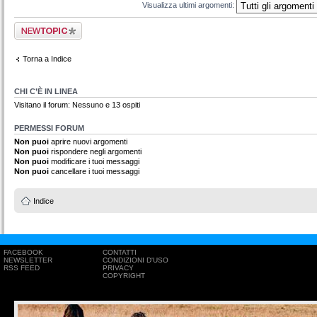
Visualizza ultimi argomenti:
Scrivi un nuovo
argomento
Torna a Indice
CHI C’È IN LINEA
Visitano il forum: Nessuno e 13 ospiti
PERMESSI FORUM
Non puoi
aprire nuovi argomenti
Non puoi
rispondere negli argomenti
Non puoi
modificare i tuoi messaggi
Non puoi
cancellare i tuoi messaggi
Indice
FACEBOOK
CONTATTI
NEWSLETTER
CONDIZIONI D'USO
RSS FEED
PRIVACY
COPYRIGHT