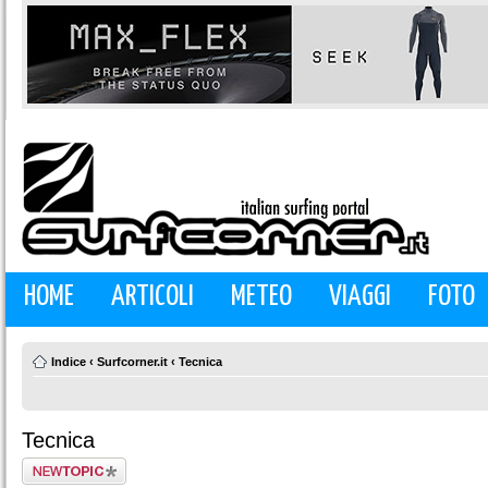
HOME
ARTICOLI
METEO
VIAGGI
FOTO
Indice
‹
Surfcorner.it
‹
Tecnica
Tecnica
Scrivi un nuovo
argomento