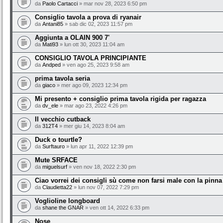
da
Paolo Cartacci
» mar nov 28, 2023 6:50 pm
Consiglio tavola a prova di ryanair
da
Antani85
» sab dic 02, 2023 11:57 pm
Aggiunta a OLAIN 900 7'
da
Mati93
» lun ott 30, 2023 11:04 am
CONSIGLIO TAVOLA PRINCIPIANTE
da
Andped
» ven ago 25, 2023 9:58 am
prima tavola seria
da
giaco
» mer ago 09, 2023 12:34 pm
Mi presento + consiglio prima tavola rigida per ragazza
da
dv_ele
» mar ago 23, 2022 4:26 pm
Il vecchio cutback
da
312T4
» mer giu 14, 2023 8:04 am
Duck o tourtle?
da
Surftauro
» lun apr 11, 2022 12:39 pm
Mute SRFACE
da
miguelsurf
» ven nov 18, 2022 2:30 pm
Ciao vorrei dei consigli sù come non farsi male con la pinna
da
Claudietta22
» lun nov 07, 2022 7:29 pm
Voglioline longboard
da
shane the GNAR
» ven ott 14, 2022 6:33 pm
Nose