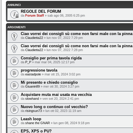
ANNUNCI
REGOLE DEL FORUM
da
Forum Staff
» sab ago 06, 2005 6:25 pm
ARGOMENTI
Ciao vorrei dei consigli sù come non farsi male con la pinna
da
Claudietta22
» lun nov 07, 2022 7:29 pm
Ciao vorrei dei consigli sù come non farsi male con la pinna
da
Claudietta22
» lun nov 07, 2022 7:28 pm
Consiglio per prima tavola rigida
da
P_P
» mar mar 04, 2025 12:17 pm
progressione tavola
da
eastadpole
» mar ott 15, 2024 3:02 pm
Mi presento e chiedo consiglio
da
Giuanin89
» mer ott 30, 2024 3:27 pm
Acquistare muta mai usata ma vecchia
da
slowhand
» ven set 20, 2024 2:41 pm
Nuovo long o continuo col vecchio?
da
risingsun73
» lun ott 02, 2023 11:19 am
Leash loop
da
shane the GNAR
» lun gen 08, 2024 9:18 pm
EPS, XPS o PU?