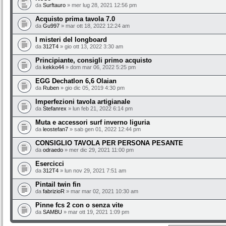
da
Surftauro
» mer lug 28, 2021 12:56 pm
Acquisto prima tavola 7.0
da
Gu997
» mar ott 18, 2022 12:24 am
I misteri del longboard
da
312T4
» gio ott 13, 2022 3:30 am
Principiante, consigli primo acquisto
da
kekko44
» dom mar 06, 2022 5:25 pm
EGG Dechatlon 6,6 Olaian
da
Ruben
» gio dic 05, 2019 4:30 pm
Imperfezioni tavola artigianale
da
Stefanrex
» lun feb 21, 2022 6:14 pm
Muta e accessori surf inverno liguria
da
leostefan7
» sab gen 01, 2022 12:44 pm
CONSIGLIO TAVOLA PER PERSONA PESANTE
da
odraedo
» mer dic 29, 2021 11:00 pm
Esercicci
da
312T4
» lun nov 29, 2021 7:51 am
Pintail twin fin
da
fabrizioR
» mar mar 02, 2021 10:30 am
Pinne fcs 2 con o senza vite
da
SAMBU
» mar ott 19, 2021 1:09 pm