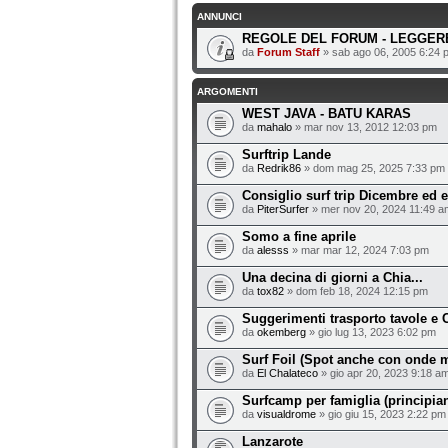
ANNUNCI
REGOLE DEL FORUM - LEGGERE
da
Forum Staff
» sab ago 06, 2005 6:24 
ARGOMENTI
WEST JAVA - BATU KARAS
da
mahalo
» mar nov 13, 2012 12:03 pm
Surftrip Lande
da
Redrik86
» dom mag 25, 2025 7:33 pm
Consiglio surf trip Dicembre ed 
da
PiterSurfer
» mer nov 20, 2024 11:49 a
Somo a fine aprile
da
alesss
» mar mar 12, 2024 7:03 pm
Una decina di giorni a Chia...
da
tox82
» dom feb 18, 2024 12:15 pm
Suggerimenti trasporto tavole e C
da
okemberg
» gio lug 13, 2023 6:02 pm
Surf Foil (Spot anche con onde m
da
El Chalateco
» gio apr 20, 2023 9:18 a
Surfcamp per famiglia (principia
da
visualdrome
» gio giu 15, 2023 2:22 pm
Lanzarote