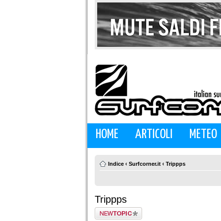
HOME
ARTICOLI
METEO
Indice
‹
Surfcorner.it
‹
Trippps
Trippps
Scrivi un nuovo
argomento