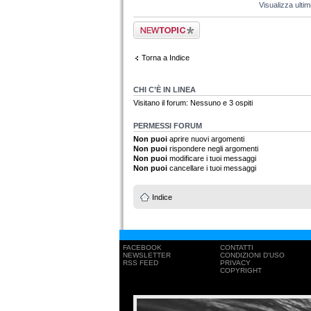
Visualizza ulti
Scrivi un nuovo
argomento
Torna a Indice
CHI C’È IN LINEA
Visitano il forum: Nessuno e 3 ospiti
PERMESSI FORUM
Non puoi
aprire nuovi argomenti
Non puoi
rispondere negli argomenti
Non puoi
modificare i tuoi messaggi
Non puoi
cancellare i tuoi messaggi
Indice
FACEBOOK
CONTATTI
NEWSLETTER
CONDIZIONI D'USO
RSS FEED
PRIVACY
COPYRIGHT