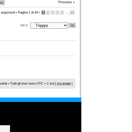
Prossimo
 argomenti •
Pagina
1
di
49
•
...
1
2
3
4
5
49
Vai a:
ookie
• Tutti gli orari sono UTC + 1 ora [
ora legale
]