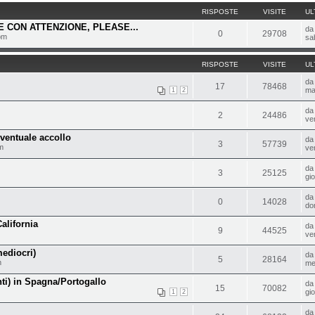
RISPOSTE
VISITE
UL
 CON ATTENZIONE, PLEASE...
d
0
29708
pm
sa
RISPOSTE
VISITE
UL
d
17
78468
ma
1
2
d
2
24486
ve
eventuale accollo
d
3
57739
m
ve
d
3
25125
gi
d
0
14028
do
alifornia
d
9
44525
ve
ediocri)
d
5
28164
m
me
nti) in Spagna/Portogallo
d
15
70082
gi
1
2
d