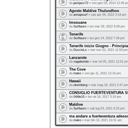
da
jackjazz72
» ven gen 03, 2014 12:45 p
Agosto Maldive Thulusdhoo
da
annapsurf
» sab apr 09, 2022 3:19 pm
Imsouane
da
Surftauro
» lun mar 28, 2022 9:09 pm
Tenerife
da
Surftauro
» lun gen 24, 2022 7:39 pm
Tenerife inizio Giugno - Principi
da
DuccioLo
» mar nov 02, 2021 11:59 pm
Lanzarote
da
vagabondo
» mar ott 05, 2021 12:51 p
The Cove
da
mako
» ven giu 11, 2021 12:16 pm
Hawaii
da
okemberg
» mar mag 18, 2021 2:47 pm
CONSIGLIO FUERTEVENTURA 
da
04Ale15
» lun ott 16, 2017 3:16 pm
Maldive
da
Surftauro
» sab lug 03, 2021 9:32 pm
ma andare a fuerteventura adesso
da
mako
» mar feb 16, 2021 10:31 am