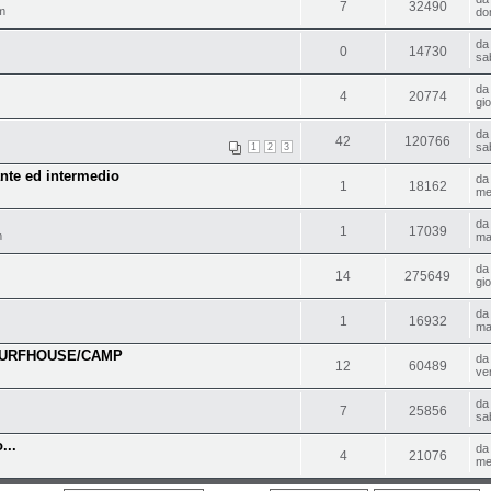
7
32490
m
do
d
0
14730
sa
d
4
20774
gi
d
42
120766
sa
1
2
3
ante ed intermedio
d
1
18162
me
d
1
17039
m
ma
d
14
275649
gi
d
1
16932
ma
SURFHOUSE/CAMP
d
12
60489
ve
d
7
25856
sa
...
d
4
21076
me