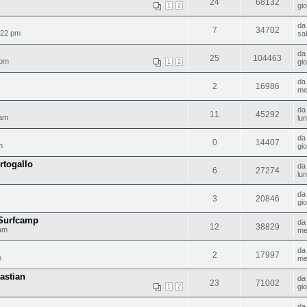
24
68132
gi
1
2
d
7
34702
:22 pm
sa
d
25
104463
 pm
gi
1
2
d
2
16986
me
d
11
45292
 am
lu
d
0
14407
m
gi
rtogallo
d
6
27274
lu
d
3
20846
gi
 Surfcamp
d
12
38829
 am
me
d
2
17997
m
me
astian
d
23
71002
gi
1
2
d