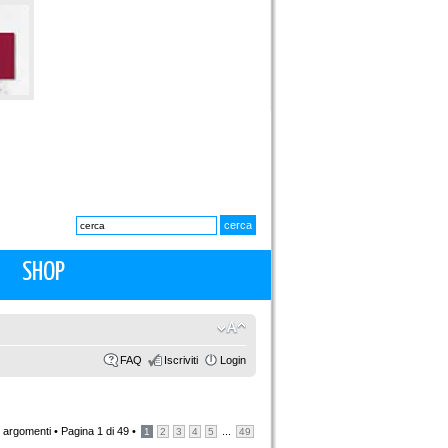
SHOP
FAQ
Iscriviti
Login
 argomenti •
Pagina
1
di
49
•
...
1
2
3
4
5
49