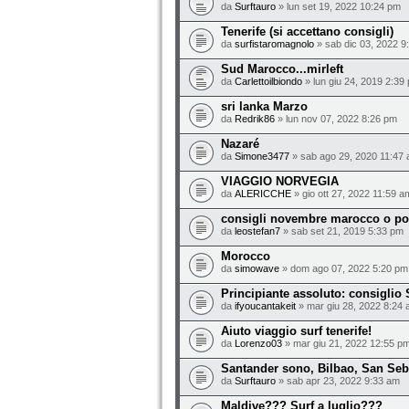
da
Surftauro
» lun set 19, 2022 10:24 pm
Tenerife (si accettano consigli)
da
surfistaromagnolo
» sab dic 03, 2022 9
Sud Marocco...mirleft
da
Carlettoilbiondo
» lun giu 24, 2019 2:39
sri lanka Marzo
da
Redrik86
» lun nov 07, 2022 8:26 pm
Nazaré
da
Simone3477
» sab ago 29, 2020 11:47
VIAGGIO NORVEGIA
da
ALERICCHE
» gio ott 27, 2022 11:59 a
consigli novembre marocco o po
da
leostefan7
» sab set 21, 2019 5:33 pm
Morocco
da
simowave
» dom ago 07, 2022 5:20 pm
Principiante assoluto: consiglio
da
ifyoucantakeit
» mar giu 28, 2022 8:24
Aiuto viaggio surf tenerife!
da
Lorenzo03
» mar giu 21, 2022 12:55 p
Santander sono, Bilbao, San Seb
da
Surftauro
» sab apr 23, 2022 9:33 am
Maldive??? Surf a luglio???