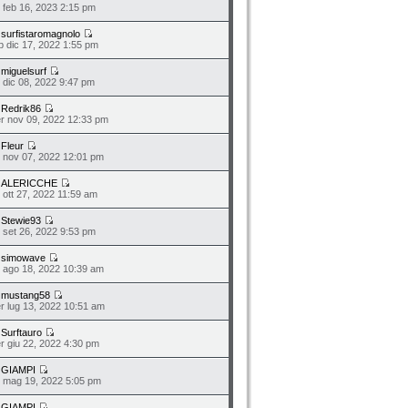
o feb 16, 2023 2:15 pm
a
surfistaromagnolo
b dic 17, 2022 1:55 pm
a
miguelsurf
o dic 08, 2022 9:47 pm
a
Redrik86
r nov 09, 2022 12:33 pm
a
Fleur
n nov 07, 2022 12:01 pm
a
ALERICCHE
o ott 27, 2022 11:59 am
a
Stewie93
n set 26, 2022 9:53 pm
a
simowave
o ago 18, 2022 10:39 am
a
mustang58
r lug 13, 2022 10:51 am
a
Surftauro
r giu 22, 2022 4:30 pm
a
GIAMPI
o mag 19, 2022 5:05 pm
a
GIAMPI