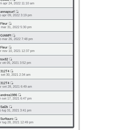
m apr 24, 2022 11:10 am
a
annapsurf
b apr 09, 2022 3:19 pm
a
Fleur
o mar 31, 2022 5:30 pm
a
GIAMPI
b mar 26, 2022 7:48 pm
a
Fleur
r nov 10, 2021 12:37 pm
a
tox82
r ott 05, 2021 3:52 pm
a
312T4
o set 30, 2021 2:34 am
a
312T4
r set 28, 2021 6:49 am
a
andrea1986
n set 17, 2021 6:47 pm
a
Sal2k
b lug 31, 2021 3:41 pm
a
Surftauro
r lug 28, 2021 12:49 pm