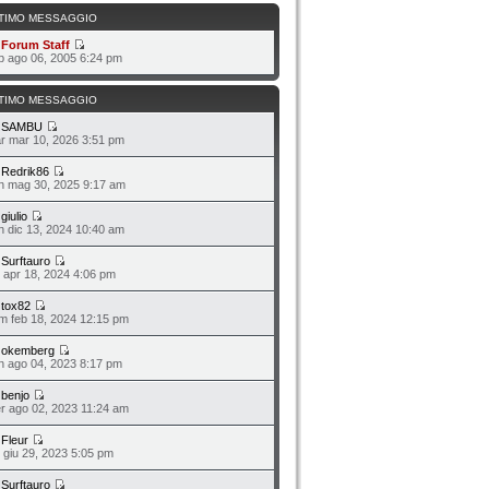
TIMO MESSAGGIO
a
Forum Staff
b ago 06, 2005 6:24 pm
TIMO MESSAGGIO
a
SAMBU
r mar 10, 2026 3:51 pm
a
Redrik86
n mag 30, 2025 9:17 am
a
giulio
n dic 13, 2024 10:40 am
a
Surftauro
o apr 18, 2024 4:06 pm
a
tox82
m feb 18, 2024 12:15 pm
a
okemberg
n ago 04, 2023 8:17 pm
a
benjo
r ago 02, 2023 11:24 am
a
Fleur
o giu 29, 2023 5:05 pm
a
Surftauro