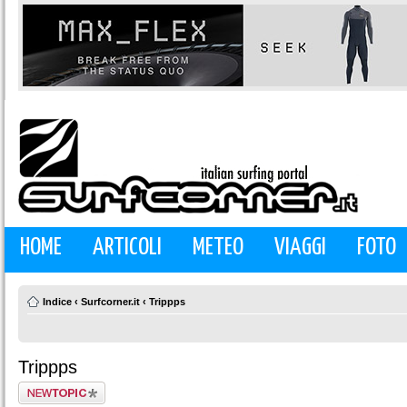
HOME
ARTICOLI
METEO
VIAGGI
FOTO
Indice
‹
Surfcorner.it
‹
Trippps
Trippps
Scrivi un nuovo
argomento