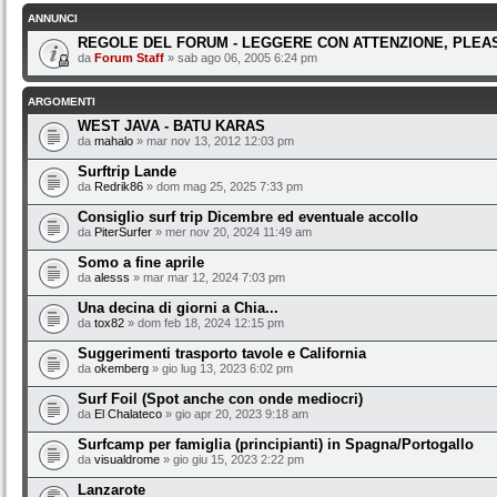
ANNUNCI
REGOLE DEL FORUM - LEGGERE CON ATTENZIONE, PLEAS
da
Forum Staff
» sab ago 06, 2005 6:24 pm
ARGOMENTI
WEST JAVA - BATU KARAS
da
mahalo
» mar nov 13, 2012 12:03 pm
Surftrip Lande
da
Redrik86
» dom mag 25, 2025 7:33 pm
Consiglio surf trip Dicembre ed eventuale accollo
da
PiterSurfer
» mer nov 20, 2024 11:49 am
Somo a fine aprile
da
alesss
» mar mar 12, 2024 7:03 pm
Una decina di giorni a Chia...
da
tox82
» dom feb 18, 2024 12:15 pm
Suggerimenti trasporto tavole e California
da
okemberg
» gio lug 13, 2023 6:02 pm
Surf Foil (Spot anche con onde mediocri)
da
El Chalateco
» gio apr 20, 2023 9:18 am
Surfcamp per famiglia (principianti) in Spagna/Portogallo
da
visualdrome
» gio giu 15, 2023 2:22 pm
Lanzarote