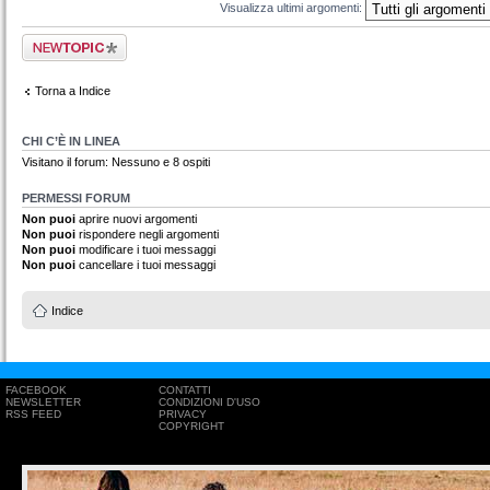
Visualizza ultimi argomenti:
Scrivi un nuovo
argomento
Torna a Indice
CHI C’È IN LINEA
Visitano il forum: Nessuno e 8 ospiti
PERMESSI FORUM
Non puoi
aprire nuovi argomenti
Non puoi
rispondere negli argomenti
Non puoi
modificare i tuoi messaggi
Non puoi
cancellare i tuoi messaggi
Indice
FACEBOOK
CONTATTI
NEWSLETTER
CONDIZIONI D'USO
RSS FEED
PRIVACY
COPYRIGHT