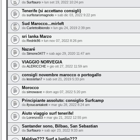
da
Surftauro
» lun set 19, 2022 10:24 pm
Tenerife (si accettano consigli)
da
surfistaromagnolo
» sab dic 03, 2022 9:22 pm
Sud Marocco...mirleft
da
Carlettoilbiondo
» lun giu 24, 2019 2:39 pm
sri lanka Marzo
da
Redrik86
» lun nov 07, 2022 8:26 pm
Nazaré
da
Simone3477
» sab ago 29, 2020 11:47 am
VIAGGIO NORVEGIA
da
ALERICCHE
» gio ott 27, 2022 11:59 am
consigli novembre marocco o portogallo
da
leostefan7
» sab set 21, 2019 5:33 pm
Morocco
da
simowave
» dom ago 07, 2022 5:20 pm
Principiante assoluto: consiglio Surfcamp
da
ifyoucantakeit
» mar giu 28, 2022 8:24 am
Aiuto viaggio surf tenerife!
da
Lorenzo03
» mar giu 21, 2022 12:55 pm
Santander sono, Bilbao, San Sebastian
da
Surftauro
» sab apr 23, 2022 9:33 am
Maldive??? Surf a luglio???