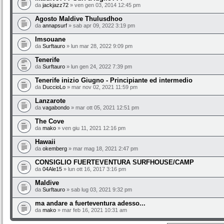
da
jackjazz72
» ven gen 03, 2014 12:45 pm
Agosto Maldive Thulusdhoo
da
annapsurf
» sab apr 09, 2022 3:19 pm
Imsouane
da
Surftauro
» lun mar 28, 2022 9:09 pm
Tenerife
da
Surftauro
» lun gen 24, 2022 7:39 pm
Tenerife inizio Giugno - Principiante ed intermedio
da
DuccioLo
» mar nov 02, 2021 11:59 pm
Lanzarote
da
vagabondo
» mar ott 05, 2021 12:51 pm
The Cove
da
mako
» ven giu 11, 2021 12:16 pm
Hawaii
da
okemberg
» mar mag 18, 2021 2:47 pm
CONSIGLIO FUERTEVENTURA SURFHOUSE/CAMP
da
04Ale15
» lun ott 16, 2017 3:16 pm
Maldive
da
Surftauro
» sab lug 03, 2021 9:32 pm
ma andare a fuerteventura adesso...
da
mako
» mar feb 16, 2021 10:31 am