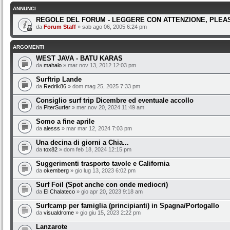
ANNUNCI
REGOLE DEL FORUM - LEGGERE CON ATTENZIONE, PLEAS
da
Forum Staff
» sab ago 06, 2005 6:24 pm
ARGOMENTI
WEST JAVA - BATU KARAS
da
mahalo
» mar nov 13, 2012 12:03 pm
Surftrip Lande
da
Redrik86
» dom mag 25, 2025 7:33 pm
Consiglio surf trip Dicembre ed eventuale accollo
da
PiterSurfer
» mer nov 20, 2024 11:49 am
Somo a fine aprile
da
alesss
» mar mar 12, 2024 7:03 pm
Una decina di giorni a Chia...
da
tox82
» dom feb 18, 2024 12:15 pm
Suggerimenti trasporto tavole e California
da
okemberg
» gio lug 13, 2023 6:02 pm
Surf Foil (Spot anche con onde mediocri)
da
El Chalateco
» gio apr 20, 2023 9:18 am
Surfcamp per famiglia (principianti) in Spagna/Portogallo
da
visualdrome
» gio giu 15, 2023 2:22 pm
Lanzarote