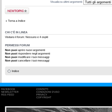
Visualizza ultimi argomenti:
Scrivi un nuovo
argomento
Torna a Indice
CHI C’È IN LINEA
Visitano il forum: Nessuno e 4 ospiti
PERMESSI FORUM
Non puoi
aprire nuovi argomenti
Non puoi
rispondere negli argomenti
Non puoi
modificare i tuoi messaggi
Non puoi
cancellare i tuoi messaggi
Indice
FACEBOOK
CONTATTI
NEWSLETTER
CONDIZIONI D'USO
RSS FEED
PRIVACY
COPYRIGHT