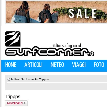
HOME
ARTICOLI
METEO
VIAGGI
FOTO
Indice
‹
Surfcorner.it
‹
Trippps
Trippps
Scrivi un nuovo
argomento