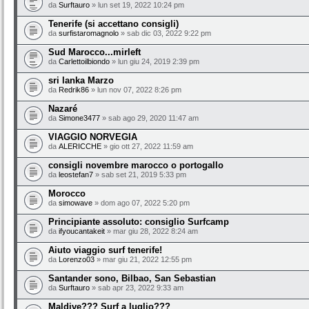
da
Surftauro
» lun set 19, 2022 10:24 pm
Tenerife (si accettano consigli)
da
surfistaromagnolo
» sab dic 03, 2022 9:22 pm
Sud Marocco...mirleft
da
Carlettoilbiondo
» lun giu 24, 2019 2:39 pm
sri lanka Marzo
da
Redrik86
» lun nov 07, 2022 8:26 pm
Nazaré
da
Simone3477
» sab ago 29, 2020 11:47 am
VIAGGIO NORVEGIA
da
ALERICCHE
» gio ott 27, 2022 11:59 am
consigli novembre marocco o portogallo
da
leostefan7
» sab set 21, 2019 5:33 pm
Morocco
da
simowave
» dom ago 07, 2022 5:20 pm
Principiante assoluto: consiglio Surfcamp
da
ifyoucantakeit
» mar giu 28, 2022 8:24 am
Aiuto viaggio surf tenerife!
da
Lorenzo03
» mar giu 21, 2022 12:55 pm
Santander sono, Bilbao, San Sebastian
da
Surftauro
» sab apr 23, 2022 9:33 am
Maldive??? Surf a luglio???