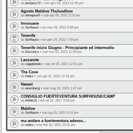
da
jackjazz72
» ven gen 03, 2014 12:45 pm
Agosto Maldive Thulusdhoo
da
annapsurf
» sab apr 09, 2022 3:19 pm
Imsouane
da
Surftauro
» lun mar 28, 2022 9:09 pm
Tenerife
da
Surftauro
» lun gen 24, 2022 7:39 pm
Tenerife inizio Giugno - Principiante ed intermedio
da
DuccioLo
» mar nov 02, 2021 11:59 pm
Lanzarote
da
vagabondo
» mar ott 05, 2021 12:51 pm
The Cove
da
mako
» ven giu 11, 2021 12:16 pm
Hawaii
da
okemberg
» mar mag 18, 2021 2:47 pm
CONSIGLIO FUERTEVENTURA SURFHOUSE/CAMP
da
04Ale15
» lun ott 16, 2017 3:16 pm
Maldive
da
Surftauro
» sab lug 03, 2021 9:32 pm
ma andare a fuerteventura adesso...
da
mako
» mar feb 16, 2021 10:31 am