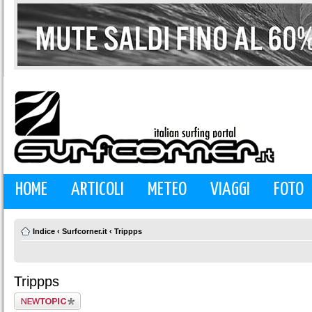
HOME
ARTICOLI
METEO
VIAGGI
FOTO
Indice
‹
Surfcorner.it
‹
Trippps
Trippps
Scrivi un nuovo
argomento