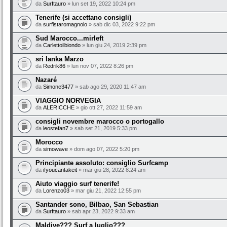
da
Surftauro
» lun set 19, 2022 10:24 pm
Tenerife (si accettano consigli)
da
surfistaromagnolo
» sab dic 03, 2022 9:22 pm
Sud Marocco...mirleft
da
Carlettoilbiondo
» lun giu 24, 2019 2:39 pm
sri lanka Marzo
da
Redrik86
» lun nov 07, 2022 8:26 pm
Nazaré
da
Simone3477
» sab ago 29, 2020 11:47 am
VIAGGIO NORVEGIA
da
ALERICCHE
» gio ott 27, 2022 11:59 am
consigli novembre marocco o portogallo
da
leostefan7
» sab set 21, 2019 5:33 pm
Morocco
da
simowave
» dom ago 07, 2022 5:20 pm
Principiante assoluto: consiglio Surfcamp
da
ifyoucantakeit
» mar giu 28, 2022 8:24 am
Aiuto viaggio surf tenerife!
da
Lorenzo03
» mar giu 21, 2022 12:55 pm
Santander sono, Bilbao, San Sebastian
da
Surftauro
» sab apr 23, 2022 9:33 am
Maldive??? Surf a luglio???