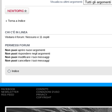
Visualizza ultimi argomenti:
Scrivi un nuovo
argomento
Torna a Indice
CHI C’È IN LINEA
Visitano il forum: Nessuno e 11 ospiti
PERMESSI FORUM
Non puoi
aprire nuovi argomenti
Non puoi
rispondere negli argomenti
Non puoi
modificare i tuoi messaggi
Non puoi
cancellare i tuoi messaggi
Indice
FACEBOOK
CONTATTI
NEWSLETTER
CONDIZIONI D'USO
RSS FEED
PRIVACY
COPYRIGHT