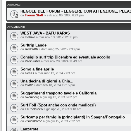
ANNUNCI
REGOLE DEL FORUM - LEGGERE CON ATTENZIONE, PLEAS
da
Forum Staff
» sab ago 06, 2005 6:24 pm
ARGOMENTI
WEST JAVA - BATU KARAS
da
mahalo
» mar nov 13, 2012 12:03 pm
Surftrip Lande
da
Redrik86
» dom mag 25, 2025 7:33 pm
Consiglio surf trip Dicembre ed eventuale accollo
da
PiterSurfer
» mer nov 20, 2024 11:49 am
Somo a fine aprile
da
alesss
» mar mar 12, 2024 7:03 pm
Una decina di giorni a Chia...
da
tox82
» dom feb 18, 2024 12:15 pm
Suggerimenti trasporto tavole e California
da
okemberg
» gio lug 13, 2023 6:02 pm
Surf Foil (Spot anche con onde mediocri)
da
El Chalateco
» gio apr 20, 2023 9:18 am
Surfcamp per famiglia (principianti) in Spagna/Portogallo
da
visualdrome
» gio giu 15, 2023 2:22 pm
Lanzarote