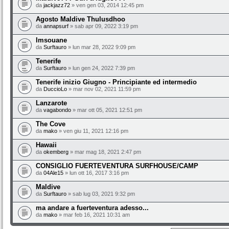
da
jackjazz72
» ven gen 03, 2014 12:45 pm
Agosto Maldive Thulusdhoo
da
annapsurf
» sab apr 09, 2022 3:19 pm
Imsouane
da
Surftauro
» lun mar 28, 2022 9:09 pm
Tenerife
da
Surftauro
» lun gen 24, 2022 7:39 pm
Tenerife inizio Giugno - Principiante ed intermedio
da
DuccioLo
» mar nov 02, 2021 11:59 pm
Lanzarote
da
vagabondo
» mar ott 05, 2021 12:51 pm
The Cove
da
mako
» ven giu 11, 2021 12:16 pm
Hawaii
da
okemberg
» mar mag 18, 2021 2:47 pm
CONSIGLIO FUERTEVENTURA SURFHOUSE/CAMP
da
04Ale15
» lun ott 16, 2017 3:16 pm
Maldive
da
Surftauro
» sab lug 03, 2021 9:32 pm
ma andare a fuerteventura adesso...
da
mako
» mar feb 16, 2021 10:31 am