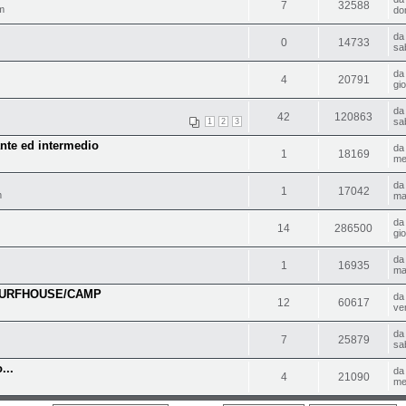
7
32588
m
do
d
0
14733
sa
d
4
20791
gi
d
42
120863
sa
1
2
3
ante ed intermedio
d
1
18169
me
d
1
17042
m
ma
d
14
286500
gi
d
1
16935
ma
SURFHOUSE/CAMP
d
12
60617
ve
d
7
25879
sa
...
d
4
21090
me