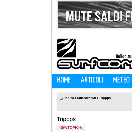
HOME
ARTICOLI
METEO
Indice
‹
Surfcorner.it
‹
Trippps
Trippps
Scrivi un nuovo
argomento