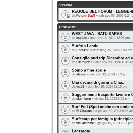
ANNUNCI
REGOLE DEL FORUM - LEGGERE
da
Forum Staff
» sab ago 06, 2005 6:24 
ARGOMENTI
WEST JAVA - BATU KARAS
da
mahalo
» mar nov 13, 2012 12:03 pm
Surftrip Lande
da
Redrik86
» dom mag 25, 2025 7:33 pm
Consiglio surf trip Dicembre ed 
da
PiterSurfer
» mer nov 20, 2024 11:49 a
Somo a fine aprile
da
alesss
» mar mar 12, 2024 7:03 pm
Una decina di giorni a Chia...
da
tox82
» dom feb 18, 2024 12:15 pm
Suggerimenti trasporto tavole e C
da
okemberg
» gio lug 13, 2023 6:02 pm
Surf Foil (Spot anche con onde m
da
El Chalateco
» gio apr 20, 2023 9:18 a
Surfcamp per famiglia (principia
da
visualdrome
» gio giu 15, 2023 2:22 pm
Lanzarote