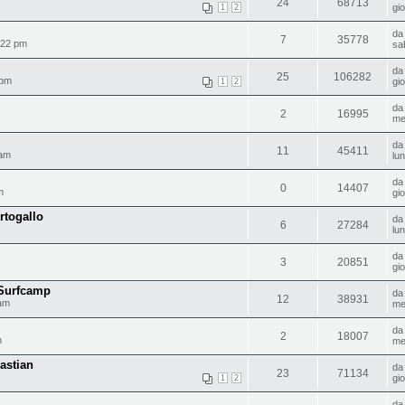
24
68713
gi
1
2
d
7
35778
:22 pm
sa
d
25
106282
 pm
gi
1
2
d
2
16995
me
d
11
45411
 am
lu
d
0
14407
m
gi
rtogallo
d
6
27284
lu
d
3
20851
gi
 Surfcamp
d
12
38931
 am
me
d
2
18007
m
me
astian
d
23
71134
gi
1
2
d