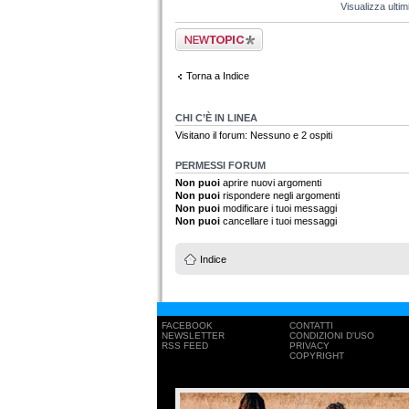
Visualizza ulti
Scrivi un nuovo
argomento
Torna a Indice
CHI C’È IN LINEA
Visitano il forum: Nessuno e 2 ospiti
PERMESSI FORUM
Non puoi
aprire nuovi argomenti
Non puoi
rispondere negli argomenti
Non puoi
modificare i tuoi messaggi
Non puoi
cancellare i tuoi messaggi
Indice
FACEBOOK
CONTATTI
NEWSLETTER
CONDIZIONI D'USO
RSS FEED
PRIVACY
COPYRIGHT