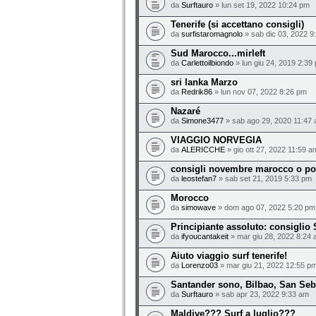
da
Surftauro
» lun set 19, 2022 10:24 pm
Tenerife (si accettano consigli)
da
surfistaromagnolo
» sab dic 03, 2022 9
Sud Marocco...mirleft
da
Carlettoilbiondo
» lun giu 24, 2019 2:39
sri lanka Marzo
da
Redrik86
» lun nov 07, 2022 8:26 pm
Nazaré
da
Simone3477
» sab ago 29, 2020 11:47
VIAGGIO NORVEGIA
da
ALERICCHE
» gio ott 27, 2022 11:59 a
consigli novembre marocco o po
da
leostefan7
» sab set 21, 2019 5:33 pm
Morocco
da
simowave
» dom ago 07, 2022 5:20 pm
Principiante assoluto: consiglio
da
ifyoucantakeit
» mar giu 28, 2022 8:24
Aiuto viaggio surf tenerife!
da
Lorenzo03
» mar giu 21, 2022 12:55 p
Santander sono, Bilbao, San Seb
da
Surftauro
» sab apr 23, 2022 9:33 am
Maldive??? Surf a luglio???