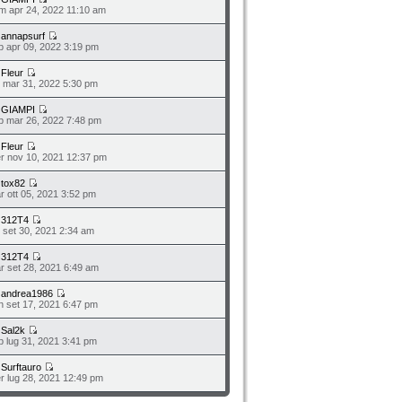
m apr 24, 2022 11:10 am
a
annapsurf
b apr 09, 2022 3:19 pm
a
Fleur
o mar 31, 2022 5:30 pm
a
GIAMPI
b mar 26, 2022 7:48 pm
a
Fleur
r nov 10, 2021 12:37 pm
a
tox82
r ott 05, 2021 3:52 pm
a
312T4
o set 30, 2021 2:34 am
a
312T4
r set 28, 2021 6:49 am
a
andrea1986
n set 17, 2021 6:47 pm
a
Sal2k
b lug 31, 2021 3:41 pm
a
Surftauro
r lug 28, 2021 12:49 pm