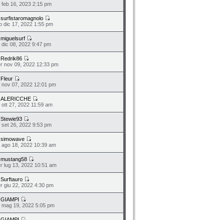
o feb 16, 2023 2:15 pm
a
surfistaromagnolo
b dic 17, 2022 1:55 pm
a
miguelsurf
o dic 08, 2022 9:47 pm
a
Redrik86
r nov 09, 2022 12:33 pm
a
Fleur
n nov 07, 2022 12:01 pm
a
ALERICCHE
o ott 27, 2022 11:59 am
a
Stewie93
n set 26, 2022 9:53 pm
a
simowave
o ago 18, 2022 10:39 am
a
mustang58
r lug 13, 2022 10:51 am
a
Surftauro
r giu 22, 2022 4:30 pm
a
GIAMPI
o mag 19, 2022 5:05 pm
a
GIAMPI