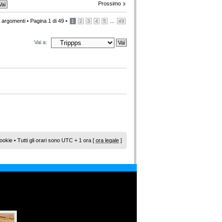
Prossimo
 argomenti •
Pagina
1
di
49
•
...
1
2
3
4
5
49
Vai a:
ookie
• Tutti gli orari sono UTC + 1 ora [
ora legale
]