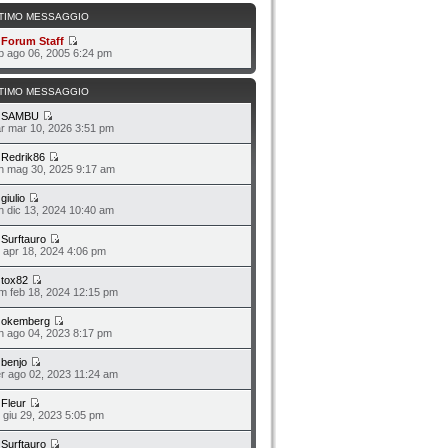
TIMO MESSAGGIO
a
Forum Staff
b ago 06, 2005 6:24 pm
TIMO MESSAGGIO
a
SAMBU
r mar 10, 2026 3:51 pm
a
Redrik86
n mag 30, 2025 9:17 am
a
giulio
n dic 13, 2024 10:40 am
a
Surftauro
o apr 18, 2024 4:06 pm
a
tox82
m feb 18, 2024 12:15 pm
a
okemberg
n ago 04, 2023 8:17 pm
a
benjo
r ago 02, 2023 11:24 am
a
Fleur
o giu 29, 2023 5:05 pm
a
Surftauro