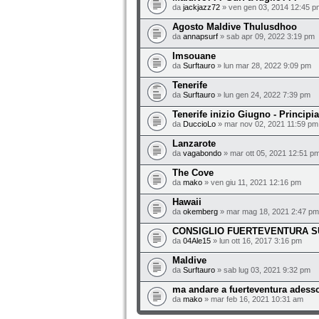
da
jackjazz72
» ven gen 03, 2014 12:45 p
Agosto Maldive Thulusdhoo
da
annapsurf
» sab apr 09, 2022 3:19 pm
Imsouane
da
Surftauro
» lun mar 28, 2022 9:09 pm
Tenerife
da
Surftauro
» lun gen 24, 2022 7:39 pm
Tenerife inizio Giugno - Principi
da
DuccioLo
» mar nov 02, 2021 11:59 pm
Lanzarote
da
vagabondo
» mar ott 05, 2021 12:51 p
The Cove
da
mako
» ven giu 11, 2021 12:16 pm
Hawaii
da
okemberg
» mar mag 18, 2021 2:47 pm
CONSIGLIO FUERTEVENTURA 
da
04Ale15
» lun ott 16, 2017 3:16 pm
Maldive
da
Surftauro
» sab lug 03, 2021 9:32 pm
ma andare a fuerteventura adesso
da
mako
» mar feb 16, 2021 10:31 am