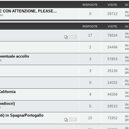
RISPOSTE
VISITE
UL
 CON ATTENZIONE, PLEASE...
d
0
29712
pm
sa
RISPOSTE
VISITE
UL
d
17
78534
ma
1
2
d
2
24496
ve
eventuale accollo
d
3
57853
m
ve
d
3
25130
gi
d
0
14032
do
alifornia
d
9
44556
ve
ediocri)
d
5
28515
m
me
nti) in Spagna/Portogallo
d
15
71952
gi
1
2
d