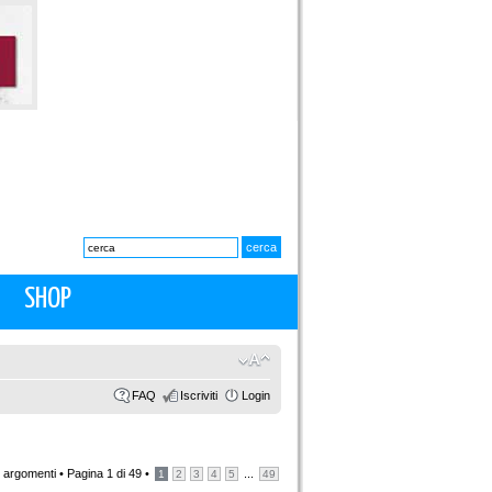
SHOP
FAQ
Iscriviti
Login
 argomenti •
Pagina
1
di
49
•
...
1
2
3
4
5
49