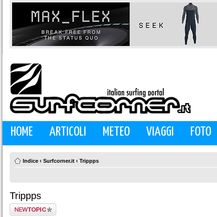
HOME
ARTICOLI
METEO
VIAGGI
FOTO
Indice
‹
Surfcorner.it
‹
Trippps
Trippps
Scrivi un nuovo
argomento