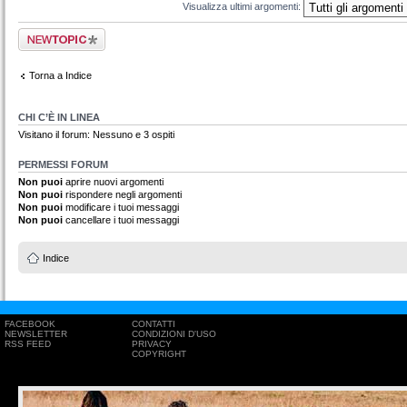
Visualizza ultimi argomenti:
Scrivi un nuovo
argomento
Torna a Indice
CHI C’È IN LINEA
Visitano il forum: Nessuno e 3 ospiti
PERMESSI FORUM
Non puoi
aprire nuovi argomenti
Non puoi
rispondere negli argomenti
Non puoi
modificare i tuoi messaggi
Non puoi
cancellare i tuoi messaggi
Indice
FACEBOOK
CONTATTI
NEWSLETTER
CONDIZIONI D'USO
RSS FEED
PRIVACY
COPYRIGHT