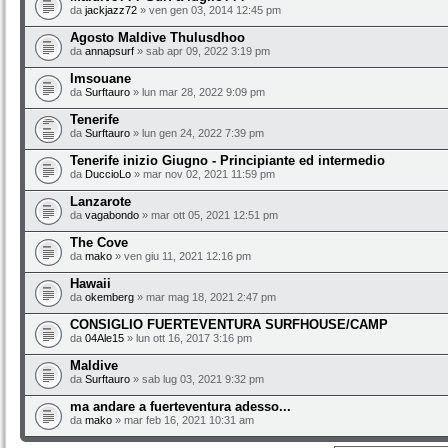
da
jackjazz72
» ven gen 03, 2014 12:45 pm
Agosto Maldive Thulusdhoo
da
annapsurf
» sab apr 09, 2022 3:19 pm
Imsouane
da
Surftauro
» lun mar 28, 2022 9:09 pm
Tenerife
da
Surftauro
» lun gen 24, 2022 7:39 pm
Tenerife inizio Giugno - Principiante ed intermedio
da
DuccioLo
» mar nov 02, 2021 11:59 pm
Lanzarote
da
vagabondo
» mar ott 05, 2021 12:51 pm
The Cove
da
mako
» ven giu 11, 2021 12:16 pm
Hawaii
da
okemberg
» mar mag 18, 2021 2:47 pm
CONSIGLIO FUERTEVENTURA SURFHOUSE/CAMP
da
04Ale15
» lun ott 16, 2017 3:16 pm
Maldive
da
Surftauro
» sab lug 03, 2021 9:32 pm
ma andare a fuerteventura adesso...
da
mako
» mar feb 16, 2021 10:31 am