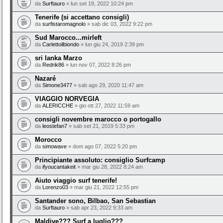
da
Surftauro
» lun set 19, 2022 10:24 pm
Tenerife (si accettano consigli)
da
surfistaromagnolo
» sab dic 03, 2022 9:22 pm
Sud Marocco...mirleft
da
Carlettoilbiondo
» lun giu 24, 2019 2:39 pm
sri lanka Marzo
da
Redrik86
» lun nov 07, 2022 8:26 pm
Nazaré
da
Simone3477
» sab ago 29, 2020 11:47 am
VIAGGIO NORVEGIA
da
ALERICCHE
» gio ott 27, 2022 11:59 am
consigli novembre marocco o portogallo
da
leostefan7
» sab set 21, 2019 5:33 pm
Morocco
da
simowave
» dom ago 07, 2022 5:20 pm
Principiante assoluto: consiglio Surfcamp
da
ifyoucantakeit
» mar giu 28, 2022 8:24 am
Aiuto viaggio surf tenerife!
da
Lorenzo03
» mar giu 21, 2022 12:55 pm
Santander sono, Bilbao, San Sebastian
da
Surftauro
» sab apr 23, 2022 9:33 am
Maldive??? Surf a luglio???