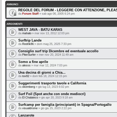
ANNUNCI
REGOLE DEL FORUM - LEGGERE CON ATTENZIONE, PLEAS
da
Forum Staff
» sab ago 06, 2005 6:24 pm
ARGOMENTI
WEST JAVA - BATU KARAS
da
mahalo
» mar nov 13, 2012 12:03 pm
Surftrip Lande
da
Redrik86
» dom mag 25, 2025 7:33 pm
Consiglio surf trip Dicembre ed eventuale accollo
da
PiterSurfer
» mer nov 20, 2024 11:49 am
Somo a fine aprile
da
alesss
» mar mar 12, 2024 7:03 pm
Una decina di giorni a Chia...
da
tox82
» dom feb 18, 2024 12:15 pm
Suggerimenti trasporto tavole e California
da
okemberg
» gio lug 13, 2023 6:02 pm
Surf Foil (Spot anche con onde mediocri)
da
El Chalateco
» gio apr 20, 2023 9:18 am
Surfcamp per famiglia (principianti) in Spagna/Portogallo
da
visualdrome
» gio giu 15, 2023 2:22 pm
Lanzarote