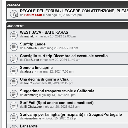
ANNUNCI
REGOLE DEL FORUM - LEGGERE CON ATTENZIONE, PLEAS
da
Forum Staff
» sab ago 06, 2005 6:24 pm
ARGOMENTI
WEST JAVA - BATU KARAS
da
mahalo
» mar nov 13, 2012 12:03 pm
Surftrip Lande
da
Redrik86
» dom mag 25, 2025 7:33 pm
Consiglio surf trip Dicembre ed eventuale accollo
da
PiterSurfer
» mer nov 20, 2024 11:49 am
Somo a fine aprile
da
alesss
» mar mar 12, 2024 7:03 pm
Una decina di giorni a Chia...
da
tox82
» dom feb 18, 2024 12:15 pm
Suggerimenti trasporto tavole e California
da
okemberg
» gio lug 13, 2023 6:02 pm
Surf Foil (Spot anche con onde mediocri)
da
El Chalateco
» gio apr 20, 2023 9:18 am
Surfcamp per famiglia (principianti) in Spagna/Portogallo
da
visualdrome
» gio giu 15, 2023 2:22 pm
Lanzarote