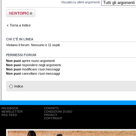
Visualizza ultimi argomenti:
Scrivi un nuovo
argomento
Torna a Indice
CHI C’È IN LINEA
Visitano il forum: Nessuno e 11 ospiti
PERMESSI FORUM
Non puoi
aprire nuovi argomenti
Non puoi
rispondere negli argomenti
Non puoi
modificare i tuoi messaggi
Non puoi
cancellare i tuoi messaggi
Indice
FACEBOOK
CONTATTI
NEWSLETTER
CONDIZIONI D'USO
RSS FEED
PRIVACY
COPYRIGHT