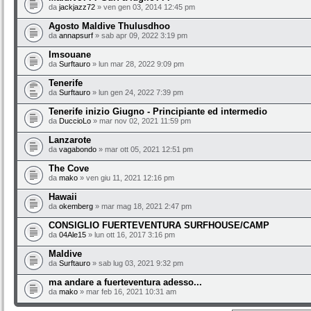
da
jackjazz72
» ven gen 03, 2014 12:45 pm
Agosto Maldive Thulusdhoo
da
annapsurf
» sab apr 09, 2022 3:19 pm
Imsouane
da
Surftauro
» lun mar 28, 2022 9:09 pm
Tenerife
da
Surftauro
» lun gen 24, 2022 7:39 pm
Tenerife inizio Giugno - Principiante ed intermedio
da
DuccioLo
» mar nov 02, 2021 11:59 pm
Lanzarote
da
vagabondo
» mar ott 05, 2021 12:51 pm
The Cove
da
mako
» ven giu 11, 2021 12:16 pm
Hawaii
da
okemberg
» mar mag 18, 2021 2:47 pm
CONSIGLIO FUERTEVENTURA SURFHOUSE/CAMP
da
04Ale15
» lun ott 16, 2017 3:16 pm
Maldive
da
Surftauro
» sab lug 03, 2021 9:32 pm
ma andare a fuerteventura adesso...
da
mako
» mar feb 16, 2021 10:31 am