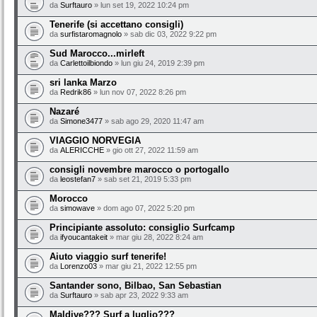
da
Surftauro
» lun set 19, 2022 10:24 pm
Tenerife (si accettano consigli)
da
surfistaromagnolo
» sab dic 03, 2022 9:22 pm
Sud Marocco...mirleft
da
Carlettoilbiondo
» lun giu 24, 2019 2:39 pm
sri lanka Marzo
da
Redrik86
» lun nov 07, 2022 8:26 pm
Nazaré
da
Simone3477
» sab ago 29, 2020 11:47 am
VIAGGIO NORVEGIA
da
ALERICCHE
» gio ott 27, 2022 11:59 am
consigli novembre marocco o portogallo
da
leostefan7
» sab set 21, 2019 5:33 pm
Morocco
da
simowave
» dom ago 07, 2022 5:20 pm
Principiante assoluto: consiglio Surfcamp
da
ifyoucantakeit
» mar giu 28, 2022 8:24 am
Aiuto viaggio surf tenerife!
da
Lorenzo03
» mar giu 21, 2022 12:55 pm
Santander sono, Bilbao, San Sebastian
da
Surftauro
» sab apr 23, 2022 9:33 am
Maldive??? Surf a luglio???