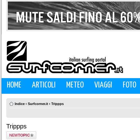
HOME
ARTICOLI
METEO
VIAGGI
FOTO
Indice
‹
Surfcorner.it
‹
Trippps
Trippps
Scrivi un nuovo
argomento