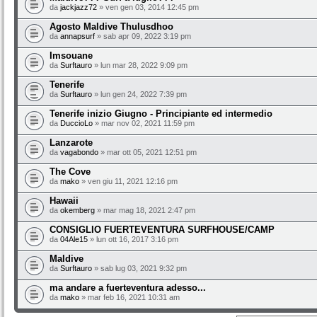
da
jackjazz72
» ven gen 03, 2014 12:45 pm
Agosto Maldive Thulusdhoo
da
annapsurf
» sab apr 09, 2022 3:19 pm
Imsouane
da
Surftauro
» lun mar 28, 2022 9:09 pm
Tenerife
da
Surftauro
» lun gen 24, 2022 7:39 pm
Tenerife inizio Giugno - Principiante ed intermedio
da
DuccioLo
» mar nov 02, 2021 11:59 pm
Lanzarote
da
vagabondo
» mar ott 05, 2021 12:51 pm
The Cove
da
mako
» ven giu 11, 2021 12:16 pm
Hawaii
da
okemberg
» mar mag 18, 2021 2:47 pm
CONSIGLIO FUERTEVENTURA SURFHOUSE/CAMP
da
04Ale15
» lun ott 16, 2017 3:16 pm
Maldive
da
Surftauro
» sab lug 03, 2021 9:32 pm
ma andare a fuerteventura adesso...
da
mako
» mar feb 16, 2021 10:31 am