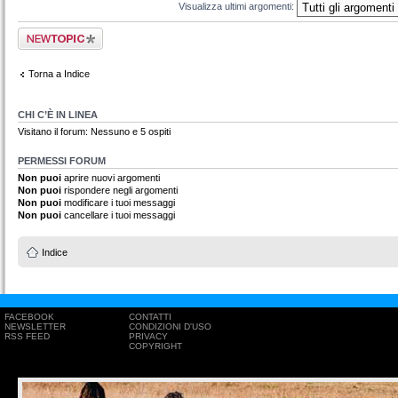
Visualizza ultimi argomenti:
Scrivi un nuovo
argomento
Torna a Indice
CHI C’È IN LINEA
Visitano il forum: Nessuno e 5 ospiti
PERMESSI FORUM
Non puoi
aprire nuovi argomenti
Non puoi
rispondere negli argomenti
Non puoi
modificare i tuoi messaggi
Non puoi
cancellare i tuoi messaggi
Indice
FACEBOOK
CONTATTI
NEWSLETTER
CONDIZIONI D'USO
RSS FEED
PRIVACY
COPYRIGHT