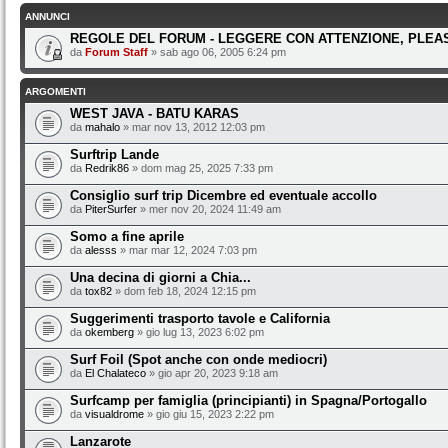
ANNUNCI
REGOLE DEL FORUM - LEGGERE CON ATTENZIONE, PLEAS
da
Forum Staff
» sab ago 06, 2005 6:24 pm
ARGOMENTI
WEST JAVA - BATU KARAS
da
mahalo
» mar nov 13, 2012 12:03 pm
Surftrip Lande
da
Redrik86
» dom mag 25, 2025 7:33 pm
Consiglio surf trip Dicembre ed eventuale accollo
da
PiterSurfer
» mer nov 20, 2024 11:49 am
Somo a fine aprile
da
alesss
» mar mar 12, 2024 7:03 pm
Una decina di giorni a Chia...
da
tox82
» dom feb 18, 2024 12:15 pm
Suggerimenti trasporto tavole e California
da
okemberg
» gio lug 13, 2023 6:02 pm
Surf Foil (Spot anche con onde mediocri)
da
El Chalateco
» gio apr 20, 2023 9:18 am
Surfcamp per famiglia (principianti) in Spagna/Portogallo
da
visualdrome
» gio giu 15, 2023 2:22 pm
Lanzarote