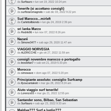
da
Surftauro
» lun set 19, 2022 10:24 pm
Tenerife (si accettano consigli)
da
surfistaromagnolo
» sab dic 03, 2022 9:22 pm
Sud Marocco...mirleft
da
Carlettoilbiondo
» lun giu 24, 2019 2:39 pm
sri lanka Marzo
da
Redrik86
» lun nov 07, 2022 8:26 pm
Nazaré
da
Simone3477
» sab ago 29, 2020 11:47 am
VIAGGIO NORVEGIA
da
ALERICCHE
» gio ott 27, 2022 11:59 am
consigli novembre marocco o portogallo
da
leostefan7
» sab set 21, 2019 5:33 pm
Morocco
da
simowave
» dom ago 07, 2022 5:20 pm
Principiante assoluto: consiglio Surfcamp
da
ifyoucantakeit
» mar giu 28, 2022 8:24 am
Aiuto viaggio surf tenerife!
da
Lorenzo03
» mar giu 21, 2022 12:55 pm
Santander sono, Bilbao, San Sebastian
da
Surftauro
» sab apr 23, 2022 9:33 am
Maldive??? Surf a luglio???