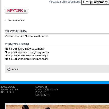
Visualizza ultimi argomenti:
Scrivi un nuovo
argomento
Torna a Indice
CHI C’È IN LINEA
Visitano il forum: Nessuno e 32 ospiti
PERMESSI FORUM
Non puoi
aprire nuovi argomenti
Non puoi
rispondere negli argomenti
Non puoi
modificare i tuoi messaggi
Non puoi
cancellare i tuoi messaggi
Indice
FACEBOOK
CONTATTI
NEWSLETTER
CONDIZIONI D'USO
RSS FEED
PRIVACY
COPYRIGHT