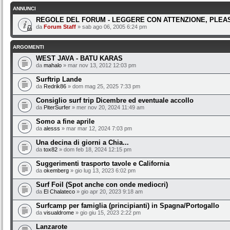
ANNUNCI
REGOLE DEL FORUM - LEGGERE CON ATTENZIONE, PLEAS
da
Forum Staff
» sab ago 06, 2005 6:24 pm
ARGOMENTI
WEST JAVA - BATU KARAS
da
mahalo
» mar nov 13, 2012 12:03 pm
Surftrip Lande
da
Redrik86
» dom mag 25, 2025 7:33 pm
Consiglio surf trip Dicembre ed eventuale accollo
da
PiterSurfer
» mer nov 20, 2024 11:49 am
Somo a fine aprile
da
alesss
» mar mar 12, 2024 7:03 pm
Una decina di giorni a Chia...
da
tox82
» dom feb 18, 2024 12:15 pm
Suggerimenti trasporto tavole e California
da
okemberg
» gio lug 13, 2023 6:02 pm
Surf Foil (Spot anche con onde mediocri)
da
El Chalateco
» gio apr 20, 2023 9:18 am
Surfcamp per famiglia (principianti) in Spagna/Portogallo
da
visualdrome
» gio giu 15, 2023 2:22 pm
Lanzarote