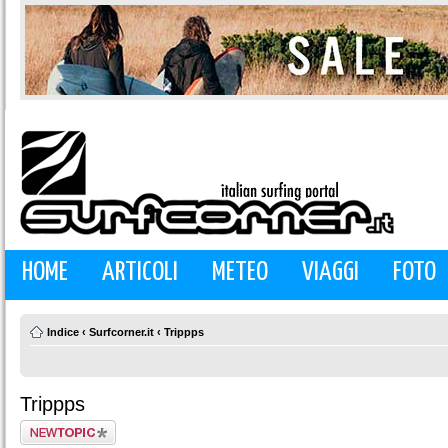
HOME
ARTICOLI
METEO
VIAGGI
FOTO
Indice
‹
Surfcorner.it
‹
Trippps
Trippps
Scrivi un nuovo
argomento