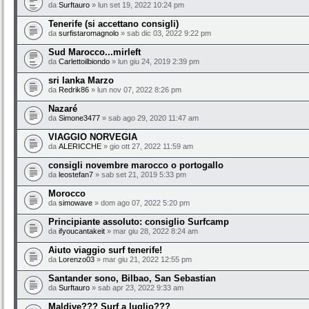
da
Surftauro
» lun set 19, 2022 10:24 pm
Tenerife (si accettano consigli)
da
surfistaromagnolo
» sab dic 03, 2022 9:22 pm
Sud Marocco...mirleft
da
Carlettoilbiondo
» lun giu 24, 2019 2:39 pm
sri lanka Marzo
da
Redrik86
» lun nov 07, 2022 8:26 pm
Nazaré
da
Simone3477
» sab ago 29, 2020 11:47 am
VIAGGIO NORVEGIA
da
ALERICCHE
» gio ott 27, 2022 11:59 am
consigli novembre marocco o portogallo
da
leostefan7
» sab set 21, 2019 5:33 pm
Morocco
da
simowave
» dom ago 07, 2022 5:20 pm
Principiante assoluto: consiglio Surfcamp
da
ifyoucantakeit
» mar giu 28, 2022 8:24 am
Aiuto viaggio surf tenerife!
da
Lorenzo03
» mar giu 21, 2022 12:55 pm
Santander sono, Bilbao, San Sebastian
da
Surftauro
» sab apr 23, 2022 9:33 am
Maldive??? Surf a luglio???