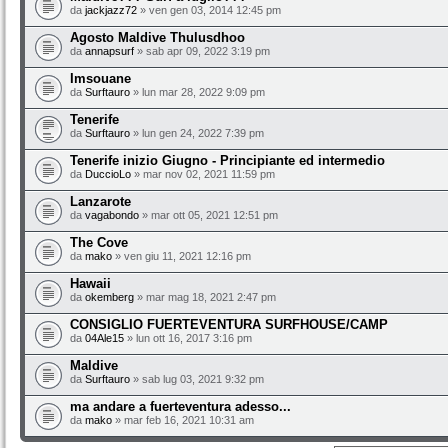
da
jackjazz72
» ven gen 03, 2014 12:45 pm
Agosto Maldive Thulusdhoo
da
annapsurf
» sab apr 09, 2022 3:19 pm
Imsouane
da
Surftauro
» lun mar 28, 2022 9:09 pm
Tenerife
da
Surftauro
» lun gen 24, 2022 7:39 pm
Tenerife inizio Giugno - Principiante ed intermedio
da
DuccioLo
» mar nov 02, 2021 11:59 pm
Lanzarote
da
vagabondo
» mar ott 05, 2021 12:51 pm
The Cove
da
mako
» ven giu 11, 2021 12:16 pm
Hawaii
da
okemberg
» mar mag 18, 2021 2:47 pm
CONSIGLIO FUERTEVENTURA SURFHOUSE/CAMP
da
04Ale15
» lun ott 16, 2017 3:16 pm
Maldive
da
Surftauro
» sab lug 03, 2021 9:32 pm
ma andare a fuerteventura adesso...
da
mako
» mar feb 16, 2021 10:31 am