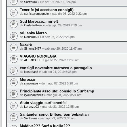
da
Surftauro
» lun set 19, 2022 10:24 pm
Tenerife (si accettano consigli)
da
surfistaromagnolo
» sab dic 03, 2022 9:22 pm
Sud Marocco...mirleft
da
Carlettoilbiondo
» lun giu 24, 2019 2:39 pm
sri lanka Marzo
da
Redrik86
» lun nov 07, 2022 8:26 pm
Nazaré
da
Simone3477
» sab ago 29, 2020 11:47 am
VIAGGIO NORVEGIA
da
ALERICCHE
» gio ott 27, 2022 11:59 am
consigli novembre marocco o portogallo
da
leostefan7
» sab set 21, 2019 5:33 pm
Morocco
da
simowave
» dom ago 07, 2022 5:20 pm
Principiante assoluto: consiglio Surfcamp
da
ifyoucantakeit
» mar giu 28, 2022 8:24 am
Aiuto viaggio surf tenerife!
da
Lorenzo03
» mar giu 21, 2022 12:55 pm
Santander sono, Bilbao, San Sebastian
da
Surftauro
» sab apr 23, 2022 9:33 am
Maldive??? Surf a luglio???