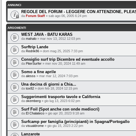
ANNUNCI
REGOLE DEL FORUM - LEGGERE CON ATTENZIONE, PLEAS
da
Forum Staff
» sab ago 06, 2005 6:24 pm
ARGOMENTI
WEST JAVA - BATU KARAS
da
mahalo
» mar nov 13, 2012 12:03 pm
Surftrip Lande
da
Redrik86
» dom mag 25, 2025 7:33 pm
Consiglio surf trip Dicembre ed eventuale accollo
da
PiterSurfer
» mer nov 20, 2024 11:49 am
Somo a fine aprile
da
alesss
» mar mar 12, 2024 7:03 pm
Una decina di giorni a Chia...
da
tox82
» dom feb 18, 2024 12:15 pm
Suggerimenti trasporto tavole e California
da
okemberg
» gio lug 13, 2023 6:02 pm
Surf Foil (Spot anche con onde mediocri)
da
El Chalateco
» gio apr 20, 2023 9:18 am
Surfcamp per famiglia (principianti) in Spagna/Portogallo
da
visualdrome
» gio giu 15, 2023 2:22 pm
Lanzarote