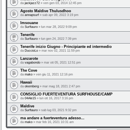
da
jackjazz72
» ven gen 03, 2014 12:45 pm
Agosto Maldive Thulusdhoo
da
annapsurf
» sab apr 09, 2022 3:19 pm
Imsouane
da
Surftauro
» lun mar 28, 2022 9:09 pm
Tenerife
da
Surftauro
» lun gen 24, 2022 7:39 pm
Tenerife inizio Giugno - Principiante ed intermedio
da
DuccioLo
» mar nov 02, 2021 11:59 pm
Lanzarote
da
vagabondo
» mar ott 05, 2021 12:51 pm
The Cove
da
mako
» ven giu 11, 2021 12:16 pm
Hawaii
da
okemberg
» mar mag 18, 2021 2:47 pm
CONSIGLIO FUERTEVENTURA SURFHOUSE/CAMP
da
04Ale15
» lun ott 16, 2017 3:16 pm
Maldive
da
Surftauro
» sab lug 03, 2021 9:32 pm
ma andare a fuerteventura adesso...
da
mako
» mar feb 16, 2021 10:31 am