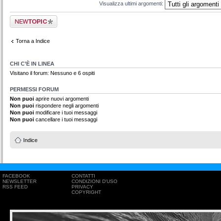
Visualizza ultimi argomenti:
Scrivi un nuovo
argomento
Torna a Indice
CHI C’È IN LINEA
Visitano il forum: Nessuno e 6 ospiti
PERMESSI FORUM
Non puoi
aprire nuovi argomenti
Non puoi
rispondere negli argomenti
Non puoi
modificare i tuoi messaggi
Non puoi
cancellare i tuoi messaggi
Indice
FACEBOOK
CONTATTI
NEWSLETTER
CONDIZIONI D'USO
RSS FEED
PRIVACY
COPYRIGHT