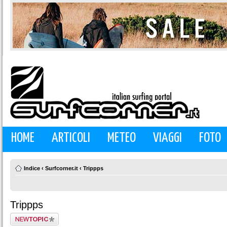
HOME
ARTICOLI
METEO
VIAGGI
FOTO
Indice
‹
Surfcorner.it
‹
Trippps
Trippps
Scrivi un nuovo
argomento