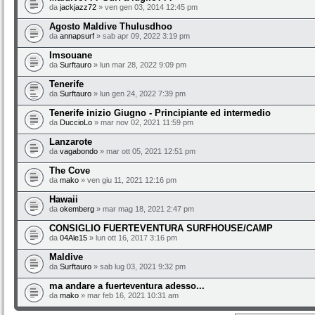
da
jackjazz72
» ven gen 03, 2014 12:45 pm
Agosto Maldive Thulusdhoo
da
annapsurf
» sab apr 09, 2022 3:19 pm
Imsouane
da
Surftauro
» lun mar 28, 2022 9:09 pm
Tenerife
da
Surftauro
» lun gen 24, 2022 7:39 pm
Tenerife inizio Giugno - Principiante ed intermedio
da
DuccioLo
» mar nov 02, 2021 11:59 pm
Lanzarote
da
vagabondo
» mar ott 05, 2021 12:51 pm
The Cove
da
mako
» ven giu 11, 2021 12:16 pm
Hawaii
da
okemberg
» mar mag 18, 2021 2:47 pm
CONSIGLIO FUERTEVENTURA SURFHOUSE/CAMP
da
04Ale15
» lun ott 16, 2017 3:16 pm
Maldive
da
Surftauro
» sab lug 03, 2021 9:32 pm
ma andare a fuerteventura adesso...
da
mako
» mar feb 16, 2021 10:31 am