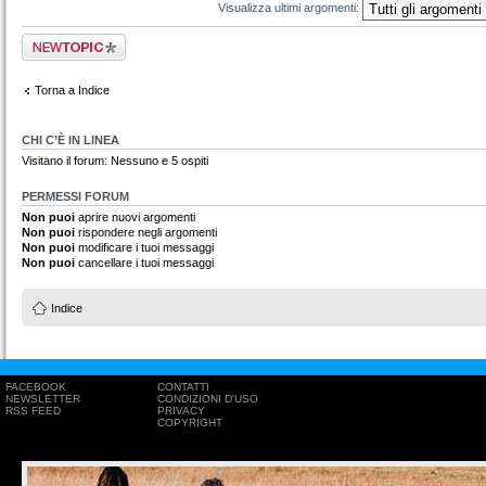
Visualizza ultimi argomenti:
Scrivi un nuovo
argomento
Torna a Indice
CHI C’È IN LINEA
Visitano il forum: Nessuno e 5 ospiti
PERMESSI FORUM
Non puoi
aprire nuovi argomenti
Non puoi
rispondere negli argomenti
Non puoi
modificare i tuoi messaggi
Non puoi
cancellare i tuoi messaggi
Indice
FACEBOOK
CONTATTI
NEWSLETTER
CONDIZIONI D'USO
RSS FEED
PRIVACY
COPYRIGHT