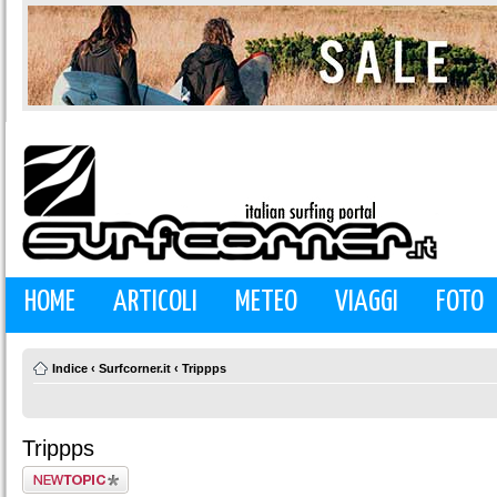
HOME
ARTICOLI
METEO
VIAGGI
FOTO
Indice
‹
Surfcorner.it
‹
Trippps
Trippps
Scrivi un nuovo
argomento