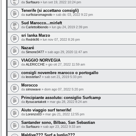
da
Surftauro
» lun set 19, 2022 10:24 pm
Tenerife (si accettano consigli)
da
surfistaromagnolo
» sab dic 03, 2022 9:22 pm
Sud Marocco...mirleft
da
Carlettoilbiondo
» lun giu 24, 2019 2:39 pm
sri lanka Marzo
da
Redrik86
» lun nov 07, 2022 8:26 pm
Nazaré
da
Simone3477
» sab ago 29, 2020 11:47 am
VIAGGIO NORVEGIA
da
ALERICCHE
» gio ott 27, 2022 11:59 am
consigli novembre marocco o portogallo
da
leostefan7
» sab set 21, 2019 5:33 pm
Morocco
da
simowave
» dom ago 07, 2022 5:20 pm
Principiante assoluto: consiglio Surfcamp
da
ifyoucantakeit
» mar giu 28, 2022 8:24 am
Aiuto viaggio surf tenerife!
da
Lorenzo03
» mar giu 21, 2022 12:55 pm
Santander sono, Bilbao, San Sebastian
da
Surftauro
» sab apr 23, 2022 9:33 am
Maldive??? Surf a luglio???