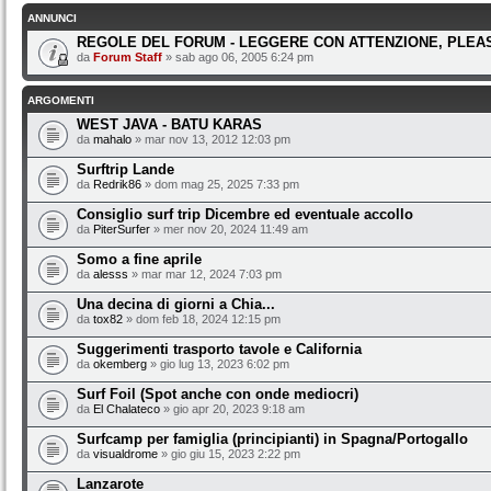
ANNUNCI
REGOLE DEL FORUM - LEGGERE CON ATTENZIONE, PLEAS
da
Forum Staff
» sab ago 06, 2005 6:24 pm
ARGOMENTI
WEST JAVA - BATU KARAS
da
mahalo
» mar nov 13, 2012 12:03 pm
Surftrip Lande
da
Redrik86
» dom mag 25, 2025 7:33 pm
Consiglio surf trip Dicembre ed eventuale accollo
da
PiterSurfer
» mer nov 20, 2024 11:49 am
Somo a fine aprile
da
alesss
» mar mar 12, 2024 7:03 pm
Una decina di giorni a Chia...
da
tox82
» dom feb 18, 2024 12:15 pm
Suggerimenti trasporto tavole e California
da
okemberg
» gio lug 13, 2023 6:02 pm
Surf Foil (Spot anche con onde mediocri)
da
El Chalateco
» gio apr 20, 2023 9:18 am
Surfcamp per famiglia (principianti) in Spagna/Portogallo
da
visualdrome
» gio giu 15, 2023 2:22 pm
Lanzarote