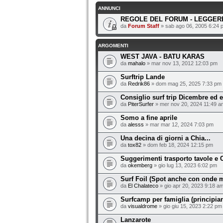
ANNUNCI
REGOLE DEL FORUM - LEGGERE
da
Forum Staff
» sab ago 06, 2005 6:24 
ARGOMENTI
WEST JAVA - BATU KARAS
da
mahalo
» mar nov 13, 2012 12:03 pm
Surftrip Lande
da
Redrik86
» dom mag 25, 2025 7:33 pm
Consiglio surf trip Dicembre ed 
da
PiterSurfer
» mer nov 20, 2024 11:49 a
Somo a fine aprile
da
alesss
» mar mar 12, 2024 7:03 pm
Una decina di giorni a Chia...
da
tox82
» dom feb 18, 2024 12:15 pm
Suggerimenti trasporto tavole e C
da
okemberg
» gio lug 13, 2023 6:02 pm
Surf Foil (Spot anche con onde m
da
El Chalateco
» gio apr 20, 2023 9:18 a
Surfcamp per famiglia (principia
da
visualdrome
» gio giu 15, 2023 2:22 pm
Lanzarote