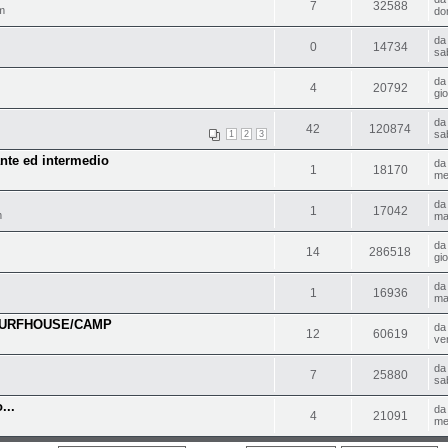
7
32588
m
do
d
0
14734
sa
d
4
20792
gi
d
42
120874
sa
1
2
3
ante ed intermedio
d
1
18170
me
d
1
17042
m
ma
d
14
286518
gi
d
1
16936
ma
SURFHOUSE/CAMP
d
12
60619
ve
d
7
25880
sa
...
d
4
21091
me