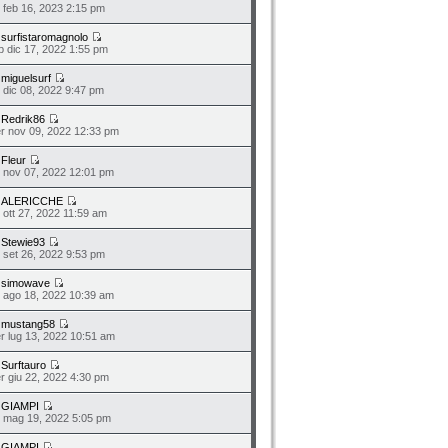
o feb 16, 2023 2:15 pm
a
surfistaromagnolo
b dic 17, 2022 1:55 pm
a
miguelsurf
o dic 08, 2022 9:47 pm
a
Redrik86
r nov 09, 2022 12:33 pm
a
Fleur
n nov 07, 2022 12:01 pm
a
ALERICCHE
o ott 27, 2022 11:59 am
a
Stewie93
n set 26, 2022 9:53 pm
a
simowave
o ago 18, 2022 10:39 am
a
mustang58
r lug 13, 2022 10:51 am
a
Surftauro
r giu 22, 2022 4:30 pm
a
GIAMPI
o mag 19, 2022 5:05 pm
a
GIAMPI