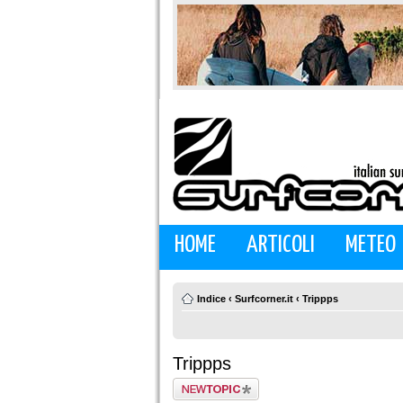
HOME
ARTICOLI
METEO
Indice
‹
Surfcorner.it
‹
Trippps
Trippps
Scrivi un nuovo
argomento