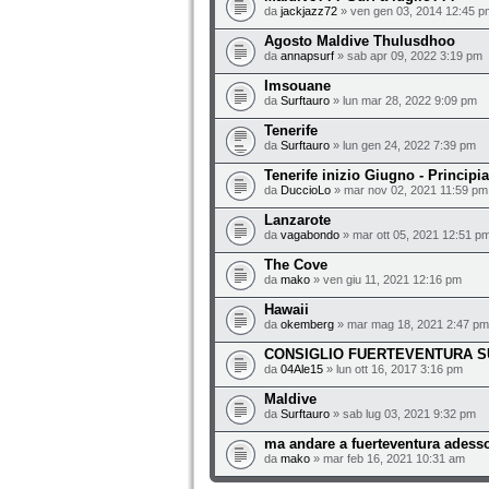
da
jackjazz72
» ven gen 03, 2014 12:45 p
Agosto Maldive Thulusdhoo
da
annapsurf
» sab apr 09, 2022 3:19 pm
Imsouane
da
Surftauro
» lun mar 28, 2022 9:09 pm
Tenerife
da
Surftauro
» lun gen 24, 2022 7:39 pm
Tenerife inizio Giugno - Principi
da
DuccioLo
» mar nov 02, 2021 11:59 pm
Lanzarote
da
vagabondo
» mar ott 05, 2021 12:51 p
The Cove
da
mako
» ven giu 11, 2021 12:16 pm
Hawaii
da
okemberg
» mar mag 18, 2021 2:47 pm
CONSIGLIO FUERTEVENTURA 
da
04Ale15
» lun ott 16, 2017 3:16 pm
Maldive
da
Surftauro
» sab lug 03, 2021 9:32 pm
ma andare a fuerteventura adesso
da
mako
» mar feb 16, 2021 10:31 am