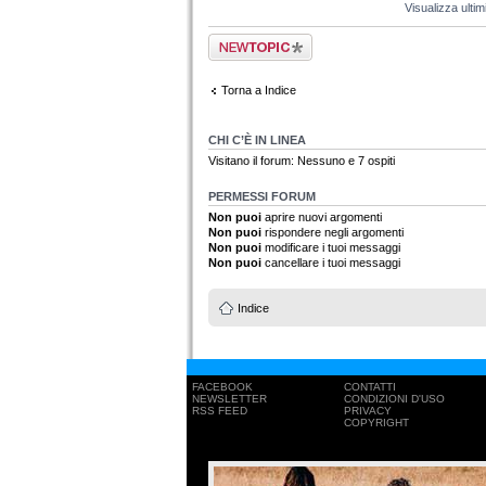
Visualizza ulti
Scrivi un nuovo
argomento
Torna a Indice
CHI C’È IN LINEA
Visitano il forum: Nessuno e 7 ospiti
PERMESSI FORUM
Non puoi
aprire nuovi argomenti
Non puoi
rispondere negli argomenti
Non puoi
modificare i tuoi messaggi
Non puoi
cancellare i tuoi messaggi
Indice
FACEBOOK
CONTATTI
NEWSLETTER
CONDIZIONI D'USO
RSS FEED
PRIVACY
COPYRIGHT