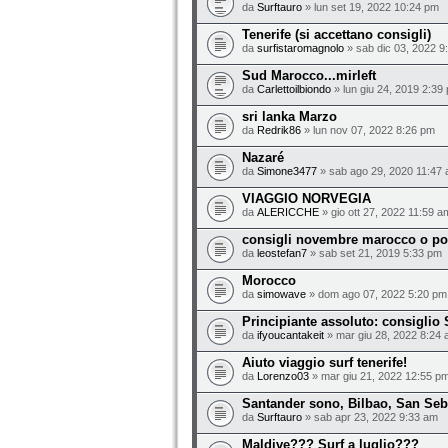
da
Surftauro
» lun set 19, 2022 10:24 pm
Tenerife (si accettano consigli)
da
surfistaromagnolo
» sab dic 03, 2022 9
Sud Marocco...mirleft
da
Carlettoilbiondo
» lun giu 24, 2019 2:39
sri lanka Marzo
da
Redrik86
» lun nov 07, 2022 8:26 pm
Nazaré
da
Simone3477
» sab ago 29, 2020 11:47
VIAGGIO NORVEGIA
da
ALERICCHE
» gio ott 27, 2022 11:59 a
consigli novembre marocco o po
da
leostefan7
» sab set 21, 2019 5:33 pm
Morocco
da
simowave
» dom ago 07, 2022 5:20 pm
Principiante assoluto: consiglio
da
ifyoucantakeit
» mar giu 28, 2022 8:24
Aiuto viaggio surf tenerife!
da
Lorenzo03
» mar giu 21, 2022 12:55 p
Santander sono, Bilbao, San Seb
da
Surftauro
» sab apr 23, 2022 9:33 am
Maldive??? Surf a luglio???