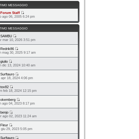
TIMO MESSAGGIO
a
Forum Staff
b ago 06, 2005 6:24 pm
TIMO MESSAGGIO
a
SAMBU
r mar 10, 2026 3:51 pm
a
Redrik86
n mag 30, 2025 9:17 am
a
giulio
n dic 13, 2024 10:40 am
a
Surftauro
o apr 18, 2024 4:06 pm
a
tox82
m feb 18, 2024 12:15 pm
a
okemberg
n ago 04, 2023 8:17 pm
a
benjo
r ago 02, 2023 11:24 am
a
Fleur
o giu 29, 2023 5:05 pm
a
Surftauro