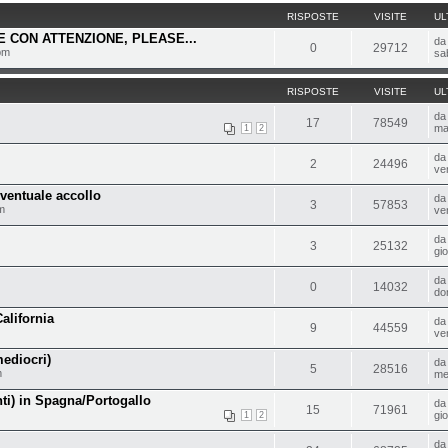
RISPOSTE
VISITE
UL
 CON ATTENZIONE, PLEASE...
d
0
29712
pm
sa
RISPOSTE
VISITE
UL
d
17
78549
ma
1
2
d
2
24496
ve
eventuale accollo
d
3
57853
m
ve
d
3
25132
gi
d
0
14032
do
alifornia
d
9
44559
ve
ediocri)
d
5
28516
m
me
nti) in Spagna/Portogallo
d
15
71961
gi
1
2
d