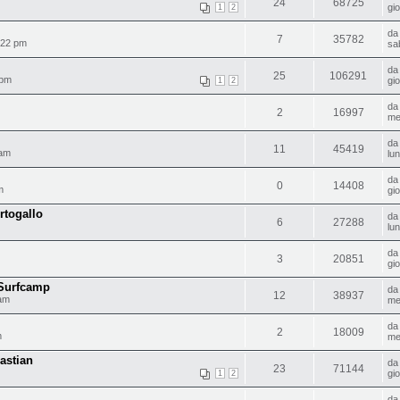
24
68725
gi
1
2
d
7
35782
:22 pm
sa
d
25
106291
 pm
gi
1
2
d
2
16997
me
d
11
45419
 am
lu
d
0
14408
m
gi
rtogallo
d
6
27288
lu
d
3
20851
gi
 Surfcamp
d
12
38937
 am
me
d
2
18009
m
me
astian
d
23
71144
gi
1
2
d