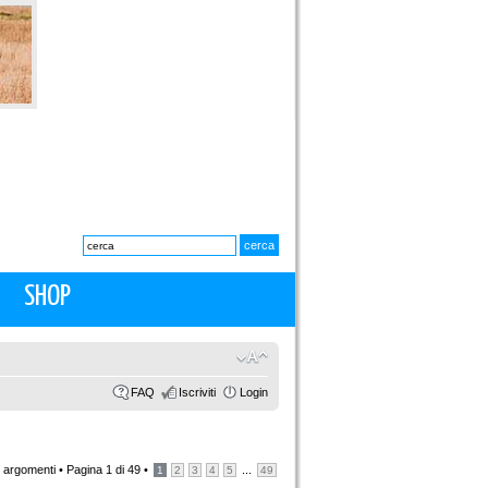
SHOP
FAQ
Iscriviti
Login
 argomenti •
Pagina
1
di
49
•
...
1
2
3
4
5
49