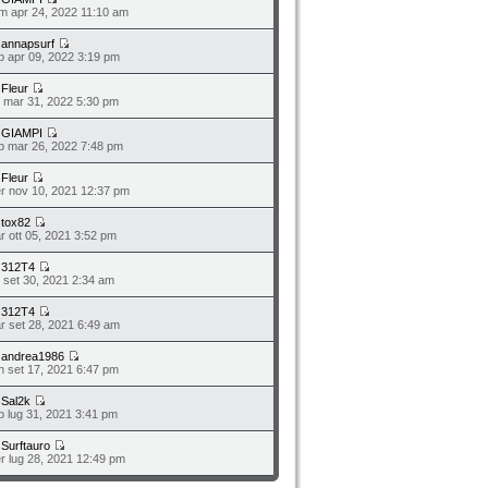
m apr 24, 2022 11:10 am
a
annapsurf
b apr 09, 2022 3:19 pm
a
Fleur
o mar 31, 2022 5:30 pm
a
GIAMPI
b mar 26, 2022 7:48 pm
a
Fleur
r nov 10, 2021 12:37 pm
a
tox82
r ott 05, 2021 3:52 pm
a
312T4
o set 30, 2021 2:34 am
a
312T4
r set 28, 2021 6:49 am
a
andrea1986
n set 17, 2021 6:47 pm
a
Sal2k
b lug 31, 2021 3:41 pm
a
Surftauro
r lug 28, 2021 12:49 pm