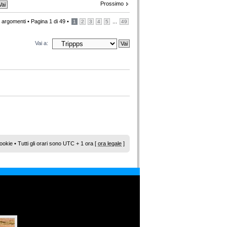
Prossimo
 argomenti •
Pagina
1
di
49
•
...
1
2
3
4
5
49
Vai a:
ookie
• Tutti gli orari sono UTC + 1 ora [
ora legale
]