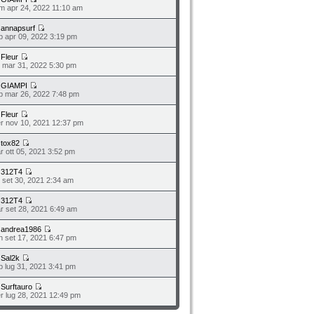
m apr 24, 2022 11:10 am
a
annapsurf
b apr 09, 2022 3:19 pm
a
Fleur
o mar 31, 2022 5:30 pm
a
GIAMPI
b mar 26, 2022 7:48 pm
a
Fleur
r nov 10, 2021 12:37 pm
a
tox82
r ott 05, 2021 3:52 pm
a
312T4
o set 30, 2021 2:34 am
a
312T4
r set 28, 2021 6:49 am
a
andrea1986
n set 17, 2021 6:47 pm
a
Sal2k
b lug 31, 2021 3:41 pm
a
Surftauro
r lug 28, 2021 12:49 pm