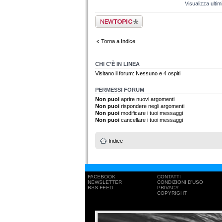
Visualizza ulti
Scrivi un nuovo
argomento
Torna a Indice
CHI C’È IN LINEA
Visitano il forum: Nessuno e 4 ospiti
PERMESSI FORUM
Non puoi
aprire nuovi argomenti
Non puoi
rispondere negli argomenti
Non puoi
modificare i tuoi messaggi
Non puoi
cancellare i tuoi messaggi
Indice
FACEBOOK
CONTATTI
NEWSLETTER
CONDIZIONI D'USO
RSS FEED
PRIVACY
COPYRIGHT