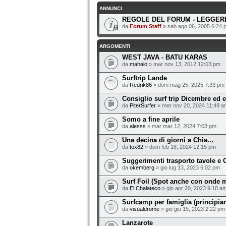
ANNUNCI
REGOLE DEL FORUM - LEGGERE
da
Forum Staff
» sab ago 06, 2005 6:24 
ARGOMENTI
WEST JAVA - BATU KARAS
da
mahalo
» mar nov 13, 2012 12:03 pm
Surftrip Lande
da
Redrik86
» dom mag 25, 2025 7:33 pm
Consiglio surf trip Dicembre ed 
da
PiterSurfer
» mer nov 20, 2024 11:49 a
Somo a fine aprile
da
alesss
» mar mar 12, 2024 7:03 pm
Una decina di giorni a Chia...
da
tox82
» dom feb 18, 2024 12:15 pm
Suggerimenti trasporto tavole e C
da
okemberg
» gio lug 13, 2023 6:02 pm
Surf Foil (Spot anche con onde m
da
El Chalateco
» gio apr 20, 2023 9:18 a
Surfcamp per famiglia (principia
da
visualdrome
» gio giu 15, 2023 2:22 pm
Lanzarote