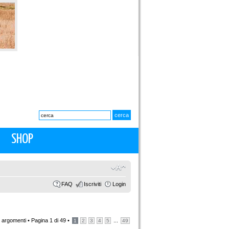
SHOP
FAQ
Iscriviti
Login
 argomenti •
Pagina
1
di
49
•
...
1
2
3
4
5
49