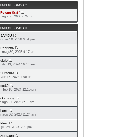
TIMO MESSAGGIO
a
Forum Staff
b ago 06, 2005 6:24 pm
TIMO MESSAGGIO
a
SAMBU
r mar 10, 2026 3:51 pm
a
Redrik86
n mag 30, 2025 9:17 am
a
giulio
n dic 13, 2024 10:40 am
a
Surftauro
o apr 18, 2024 4:06 pm
a
tox82
m feb 18, 2024 12:15 pm
a
okemberg
n ago 04, 2023 8:17 pm
a
benjo
r ago 02, 2023 11:24 am
a
Fleur
o giu 29, 2023 5:05 pm
a
Surftauro