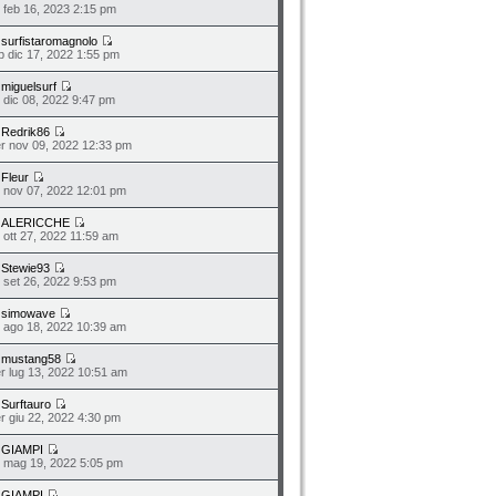
o feb 16, 2023 2:15 pm
a
surfistaromagnolo
b dic 17, 2022 1:55 pm
a
miguelsurf
o dic 08, 2022 9:47 pm
a
Redrik86
r nov 09, 2022 12:33 pm
a
Fleur
n nov 07, 2022 12:01 pm
a
ALERICCHE
o ott 27, 2022 11:59 am
a
Stewie93
n set 26, 2022 9:53 pm
a
simowave
o ago 18, 2022 10:39 am
a
mustang58
r lug 13, 2022 10:51 am
a
Surftauro
r giu 22, 2022 4:30 pm
a
GIAMPI
o mag 19, 2022 5:05 pm
a
GIAMPI