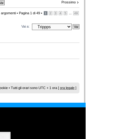
Prossimo
 argomenti •
Pagina
1
di
49
•
...
1
2
3
4
5
49
Vai a:
ookie
• Tutti gli orari sono UTC + 1 ora [
ora legale
]