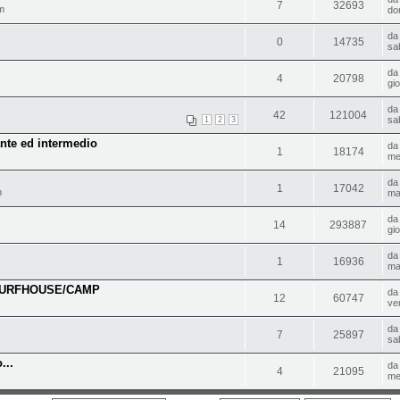
7
32693
m
do
d
0
14735
sa
d
4
20798
gi
d
42
121004
sa
1
2
3
ante ed intermedio
d
1
18174
me
d
1
17042
m
ma
d
14
293887
gi
d
1
16936
ma
SURFHOUSE/CAMP
d
12
60747
ve
d
7
25897
sa
...
d
4
21095
me