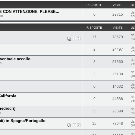
RISPOSTE
VISITE
UL
 CON ATTENZIONE, PLEASE...
d
0
29715
pm
sa
RISPOSTE
VISITE
UL
d
17
78679
ma
1
2
d
2
24497
ve
eventuale accollo
d
3
57860
m
ve
d
3
25138
gi
d
0
14032
do
alifornia
d
9
44586
ve
ediocri)
d
5
28899
m
me
nti) in Spagna/Portogallo
d
15
73648
gi
1
2
d