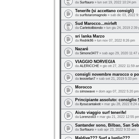
da
Surftauro
» lun set 19, 2022 10:24 pm
Tenerife (si accettano consigli)
da
surfistaromagnolo
» sab dic 03, 2022 9
Sud Marocco...mirleft
da
Carlettoilbiondo
» lun giu 24, 2019 2:39
sri lanka Marzo
da
Redrik86
» lun nov 07, 2022 8:26 pm
Nazaré
da
Simone3477
» sab ago 29, 2020 11:47
VIAGGIO NORVEGIA
da
ALERICCHE
» gio ott 27, 2022 11:59 a
consigli novembre marocco o po
da
leostefan7
» sab set 21, 2019 5:33 pm
Morocco
da
simowave
» dom ago 07, 2022 5:20 pm
Principiante assoluto: consiglio
da
ifyoucantakeit
» mar giu 28, 2022 8:24
Aiuto viaggio surf tenerife!
da
Lorenzo03
» mar giu 21, 2022 12:55 p
Santander sono, Bilbao, San Seb
da
Surftauro
» sab apr 23, 2022 9:33 am
Maldive??? Surf a luglio???