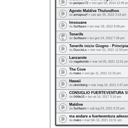
da
jackjazz72
» ven gen 03, 2014 12:45 p
Agosto Maldive Thulusdhoo
da
annapsurf
» sab apr 09, 2022 3:19 pm
Imsouane
da
Surftauro
» lun mar 28, 2022 9:09 pm
Tenerife
da
Surftauro
» lun gen 24, 2022 7:39 pm
Tenerife inizio Giugno - Principi
da
DuccioLo
» mar nov 02, 2021 11:59 pm
Lanzarote
da
vagabondo
» mar ott 05, 2021 12:51 p
The Cove
da
mako
» ven giu 11, 2021 12:16 pm
Hawaii
da
okemberg
» mar mag 18, 2021 2:47 pm
CONSIGLIO FUERTEVENTURA 
da
04Ale15
» lun ott 16, 2017 3:16 pm
Maldive
da
Surftauro
» sab lug 03, 2021 9:32 pm
ma andare a fuerteventura adesso
da
mako
» mar feb 16, 2021 10:31 am