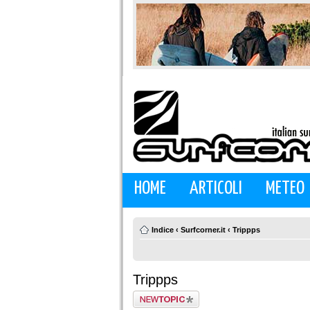
HOME
ARTICOLI
METEO
Indice
‹
Surfcorner.it
‹
Trippps
Trippps
Scrivi un nuovo
argomento