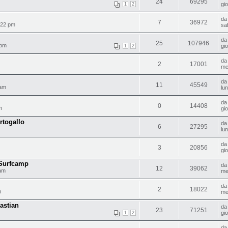
24
69295
gi
1
2
d
7
36972
:22 pm
sa
d
25
107946
 pm
gi
1
2
d
2
17001
me
d
11
45549
 am
lu
d
0
14408
m
gi
rtogallo
d
6
27295
lu
d
3
20856
gi
 Surfcamp
d
12
39062
 am
me
d
2
18022
m
me
astian
d
23
71251
gi
1
2
d