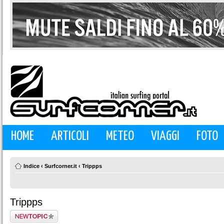
HOME
ARTICOLI
METEO
VIAGGI
FOTO
Indice
‹
Surfcorner.it
‹
Trippps
Trippps
Scrivi un nuovo
argomento