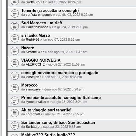
da
Surftauro
» lun set 19, 2022 10:24 pm
Tenerife (si accettano consigli)
da
surfistaromagnolo
» sab dic 03, 2022 9:22 pm
Sud Marocco...mirleft
da
Carlettoilbiondo
» lun giu 24, 2019 2:39 pm
sri lanka Marzo
da
Redrik86
» lun nov 07, 2022 8:26 pm
Nazaré
da
Simone3477
» sab ago 29, 2020 11:47 am
VIAGGIO NORVEGIA
da
ALERICCHE
» gio ott 27, 2022 11:59 am
consigli novembre marocco o portogallo
da
leostefan7
» sab set 21, 2019 5:33 pm
Morocco
da
simowave
» dom ago 07, 2022 5:20 pm
Principiante assoluto: consiglio Surfcamp
da
ifyoucantakeit
» mar giu 28, 2022 8:24 am
Aiuto viaggio surf tenerife!
da
Lorenzo03
» mar giu 21, 2022 12:55 pm
Santander sono, Bilbao, San Sebastian
da
Surftauro
» sab apr 23, 2022 9:33 am
Maldive??? Surf a luglio???