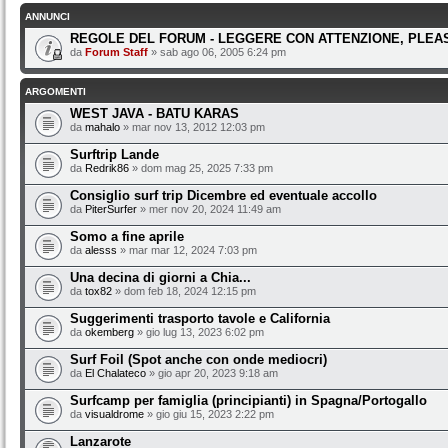
ANNUNCI
REGOLE DEL FORUM - LEGGERE CON ATTENZIONE, PLEAS
da
Forum Staff
» sab ago 06, 2005 6:24 pm
ARGOMENTI
WEST JAVA - BATU KARAS
da
mahalo
» mar nov 13, 2012 12:03 pm
Surftrip Lande
da
Redrik86
» dom mag 25, 2025 7:33 pm
Consiglio surf trip Dicembre ed eventuale accollo
da
PiterSurfer
» mer nov 20, 2024 11:49 am
Somo a fine aprile
da
alesss
» mar mar 12, 2024 7:03 pm
Una decina di giorni a Chia...
da
tox82
» dom feb 18, 2024 12:15 pm
Suggerimenti trasporto tavole e California
da
okemberg
» gio lug 13, 2023 6:02 pm
Surf Foil (Spot anche con onde mediocri)
da
El Chalateco
» gio apr 20, 2023 9:18 am
Surfcamp per famiglia (principianti) in Spagna/Portogallo
da
visualdrome
» gio giu 15, 2023 2:22 pm
Lanzarote