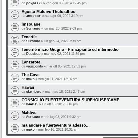
da
jackjazz72
» ven gen 03, 2014 12:45 pm
Agosto Maldive Thulusdhoo
da
annapsurf
» sab apr 09, 2022 3:19 pm
Imsouane
da
Surftauro
» lun mar 28, 2022 9:09 pm
Tenerife
da
Surftauro
» lun gen 24, 2022 7:39 pm
Tenerife inizio Giugno - Principiante ed intermedio
da
DuccioLo
» mar nov 02, 2021 11:59 pm
Lanzarote
da
vagabondo
» mar ott 05, 2021 12:51 pm
The Cove
da
mako
» ven giu 11, 2021 12:16 pm
Hawaii
da
okemberg
» mar mag 18, 2021 2:47 pm
CONSIGLIO FUERTEVENTURA SURFHOUSE/CAMP
da
04Ale15
» lun ott 16, 2017 3:16 pm
Maldive
da
Surftauro
» sab lug 03, 2021 9:32 pm
ma andare a fuerteventura adesso...
da
mako
» mar feb 16, 2021 10:31 am