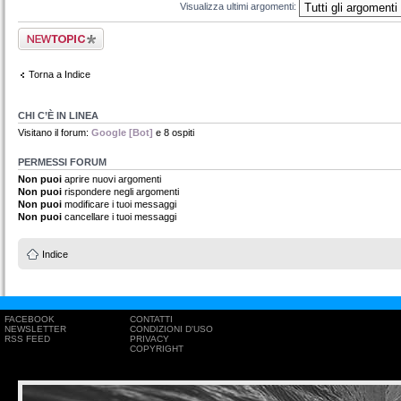
Visualizza ultimi argomenti:
Scrivi un nuovo
argomento
Torna a Indice
CHI C’È IN LINEA
Visitano il forum:
Google [Bot]
e 8 ospiti
PERMESSI FORUM
Non puoi
aprire nuovi argomenti
Non puoi
rispondere negli argomenti
Non puoi
modificare i tuoi messaggi
Non puoi
cancellare i tuoi messaggi
Indice
FACEBOOK
CONTATTI
NEWSLETTER
CONDIZIONI D'USO
RSS FEED
PRIVACY
COPYRIGHT