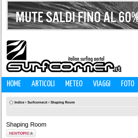
HOME
ARTICOLI
METEO
VIAGGI
FOTO
Indice
‹
Surfcorner.it
‹
Shaping Room
Shaping Room
Scrivi un nuovo
argomento