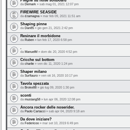
Pieghe su nose softboard
da
Demark
» sab mag 01, 2021 12:07 pm
FIREWIRE SEASIDE
da
d.tamagna
» mar feb 09, 2021 11:51 am
Shaping pinne
da
Dan85
» gio gen 21, 2021 2:42 pm
Resinare il morbidone
da
Ruben
» lun feb 17, 2020 6:58 pm
.
da
ManuelM
» dom dic 20, 2020 4:52 pm
Cricche sul bottom
da
charlie
» ven dic 11, 2020 1:24 pm
Shaper milano
da
Surftauro
» ven ott 16, 2020 10:17 pm
Tavola spezzata
da
Broke88
» gio lug 09, 2020 1:30 pm
sconti
da
mustang58
» lun apr 06, 2020 12:08 pm
Ancora rocker delle noserider.
da
Paolo Cartacci
» sab apr 04, 2020 9:18 am
Da dove iniziare?
da
Federicoo
» mar set 10, 2019 6:49 pm