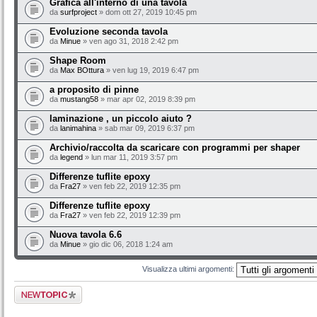
Grafica all'interno di una tavola
da
surfproject
» dom ott 27, 2019 10:45 pm
Evoluzione seconda tavola
da
Minue
» ven ago 31, 2018 2:42 pm
Shape Room
da
Max BOttura
» ven lug 19, 2019 6:47 pm
a proposito di pinne
da
mustang58
» mar apr 02, 2019 8:39 pm
laminazione , un piccolo aiuto ?
da
lanimahina
» sab mar 09, 2019 6:37 pm
Archivio/raccolta da scaricare con programmi per shaper
da
legend
» lun mar 11, 2019 3:57 pm
Differenze tuflite epoxy
da
Fra27
» ven feb 22, 2019 12:35 pm
Differenze tuflite epoxy
da
Fra27
» ven feb 22, 2019 12:39 pm
Nuova tavola 6.6
da
Minue
» gio dic 06, 2018 1:24 am
Visualizza ultimi argomenti:
Scrivi un nuovo
argomento