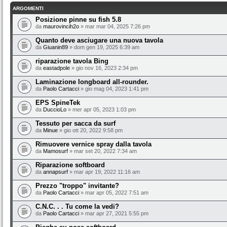
ARGOMENTI
Posizione pinne su fish 5.8
da
maurovincih2o
» mar mar 04, 2025 7:26 pm
Quanto deve asciugare una nuova tavola
da
Giuanin89
» dom gen 19, 2025 6:39 am
riparazione tavola Bing
da
eastadpole
» gio nov 16, 2023 2:34 pm
Laminazione longboard all-rounder.
da
Paolo Cartacci
» gio mag 04, 2023 1:41 pm
EPS SpineTek
da
DuccioLo
» mer apr 05, 2023 1:03 pm
Tessuto per sacca da surf
da
Minue
» gio ott 20, 2022 9:58 pm
Rimuovere vernice spray dalla tavola
da
Mamosurf
» mar set 20, 2022 7:34 am
Riparazione softboard
da
annapsurf
» mar apr 19, 2022 11:16 am
Prezzo "troppo" invitante?
da
Paolo Cartacci
» mar apr 05, 2022 7:51 am
C.N.C. . . Tu come la vedi?
da
Paolo Cartacci
» mar apr 27, 2021 5:55 pm