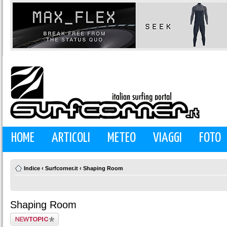
HOME
ARTICOLI
METEO
VIAGGI
FOTO
Indice
‹
Surfcorner.it
‹
Shaping Room
Shaping Room
Scrivi un nuovo
argomento