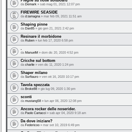
Pieghe su nose softboard
da
Demark
» sab mag 01, 2021 12:07 pm
FIREWIRE SEASIDE
da
d.tamagna
» mar feb 09, 2021 11:51 am
Shaping pinne
da
Dan85
» gio gen 21, 2021 2:42 pm
Resinare il morbidone
da
Ruben
» lun feb 17, 2020 6:58 pm
.
da
ManuelM
» dom dic 20, 2020 4:52 pm
Cricche sul bottom
da
charlie
» ven dic 11, 2020 1:24 pm
Shaper milano
da
Surftauro
» ven ott 16, 2020 10:17 pm
Tavola spezzata
da
Broke88
» gio lug 09, 2020 1:30 pm
sconti
da
mustang58
» lun apr 06, 2020 12:08 pm
Ancora rocker delle noserider.
da
Paolo Cartacci
» sab apr 04, 2020 9:18 am
Da dove iniziare?
da
Federicoo
» mar set 10, 2019 6:49 pm