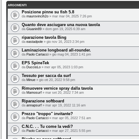
ARGOMENTI
Posizione pinne su fish 5.8
da
maurovincih2o
» mar mar 04, 2025 7:26 pm
Quanto deve asciugare una nuova tavola
da
Giuanin89
» dom gen 19, 2025 6:39 am
riparazione tavola Bing
da
eastadpole
» gio nov 16, 2023 2:34 pm
Laminazione longboard all-rounder.
da
Paolo Cartacci
» gio mag 04, 2023 1:41 pm
EPS SpineTek
da
DuccioLo
» mer apr 05, 2023 1:03 pm
Tessuto per sacca da surf
da
Minue
» gio ott 20, 2022 9:58 pm
Rimuovere vernice spray dalla tavola
da
Mamosurf
» mar set 20, 2022 7:34 am
Riparazione softboard
da
annapsurf
» mar apr 19, 2022 11:16 am
Prezzo "troppo" invitante?
da
Paolo Cartacci
» mar apr 05, 2022 7:51 am
C.N.C. . . Tu come la vedi?
da
Paolo Cartacci
» mar apr 27, 2021 5:55 pm