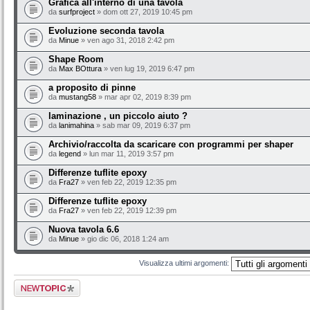
Grafica all'interno di una tavola
da
surfproject
» dom ott 27, 2019 10:45 pm
Evoluzione seconda tavola
da
Minue
» ven ago 31, 2018 2:42 pm
Shape Room
da
Max BOttura
» ven lug 19, 2019 6:47 pm
a proposito di pinne
da
mustang58
» mar apr 02, 2019 8:39 pm
laminazione , un piccolo aiuto ?
da
lanimahina
» sab mar 09, 2019 6:37 pm
Archivio/raccolta da scaricare con programmi per shaper
da
legend
» lun mar 11, 2019 3:57 pm
Differenze tuflite epoxy
da
Fra27
» ven feb 22, 2019 12:35 pm
Differenze tuflite epoxy
da
Fra27
» ven feb 22, 2019 12:39 pm
Nuova tavola 6.6
da
Minue
» gio dic 06, 2018 1:24 am
Visualizza ultimi argomenti:
Scrivi un nuovo
argomento