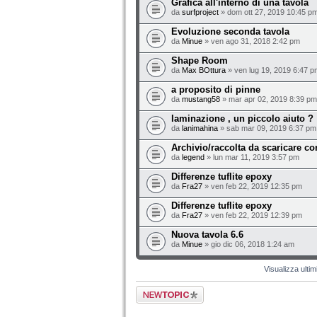
Grafica all'interno di una tavola
da
surfproject
» dom ott 27, 2019 10:45 p
Evoluzione seconda tavola
da
Minue
» ven ago 31, 2018 2:42 pm
Shape Room
da
Max BOttura
» ven lug 19, 2019 6:47 p
a proposito di pinne
da
mustang58
» mar apr 02, 2019 8:39 pm
laminazione , un piccolo aiuto ?
da
lanimahina
» sab mar 09, 2019 6:37 pm
Archivio/raccolta da scaricare c
da
legend
» lun mar 11, 2019 3:57 pm
Differenze tuflite epoxy
da
Fra27
» ven feb 22, 2019 12:35 pm
Differenze tuflite epoxy
da
Fra27
» ven feb 22, 2019 12:39 pm
Nuova tavola 6.6
da
Minue
» gio dic 06, 2018 1:24 am
Visualizza ulti
Scrivi un nuovo
argomento