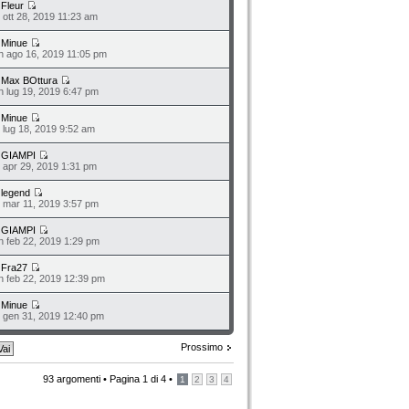
a
Fleur
n ott 28, 2019 11:23 am
a
Minue
n ago 16, 2019 11:05 pm
a
Max BOttura
n lug 19, 2019 6:47 pm
a
Minue
o lug 18, 2019 9:52 am
a
GIAMPI
n apr 29, 2019 1:31 pm
a
legend
n mar 11, 2019 3:57 pm
a
GIAMPI
n feb 22, 2019 1:29 pm
a
Fra27
n feb 22, 2019 12:39 pm
a
Minue
o gen 31, 2019 12:40 pm
Prossimo
93 argomenti •
Pagina
1
di
4
•
1
2
3
4