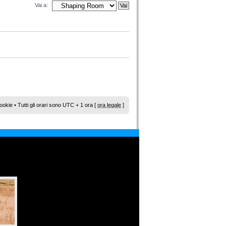
Vai a:
ookie
• Tutti gli orari sono UTC + 1 ora [
ora legale
]