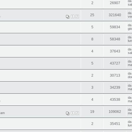
d
2
26907
sa
d
25
321640
m
ve
1
2
d
5
59834
gi
d
8
58348
lu
d
4
37643
sa
d
5
43727
ma
d
2
30713
do
d
3
34239
ma
d
4
43538
m
ma
d
19
109062
8 am
me
1
2
d
2
35451
lu