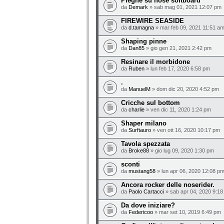
Pieghe su nose softboard
da
Demark
» sab mag 01, 2021 12:07 pm
FIREWIRE SEASIDE
da
d.tamagna
» mar feb 09, 2021 11:51 a
Shaping pinne
da
Dan85
» gio gen 21, 2021 2:42 pm
Resinare il morbidone
da
Ruben
» lun feb 17, 2020 6:58 pm
.
da
ManuelM
» dom dic 20, 2020 4:52 pm
Cricche sul bottom
da
charlie
» ven dic 11, 2020 1:24 pm
Shaper milano
da
Surftauro
» ven ott 16, 2020 10:17 pm
Tavola spezzata
da
Broke88
» gio lug 09, 2020 1:30 pm
sconti
da
mustang58
» lun apr 06, 2020 12:08 p
Ancora rocker delle noserider.
da
Paolo Cartacci
» sab apr 04, 2020 9:1
Da dove iniziare?
da
Federicoo
» mar set 10, 2019 6:49 pm