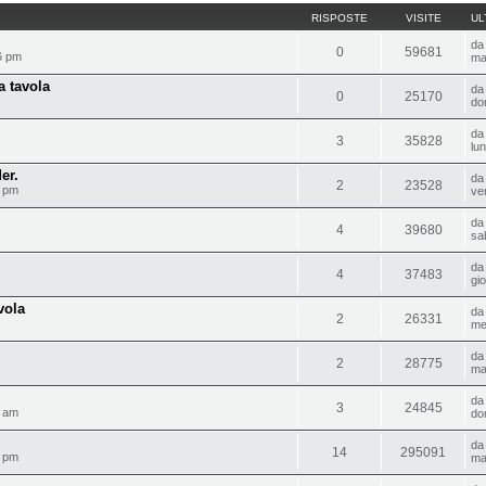
RISPOSTE
VISITE
UL
d
0
59681
6 pm
ma
 tavola
d
0
25170
do
d
3
35828
lu
er.
d
2
23528
1 pm
ve
d
4
39680
sa
d
4
37483
gi
vola
d
2
26331
me
d
2
28775
ma
d
3
24845
1 am
do
d
14
295091
5 pm
ma