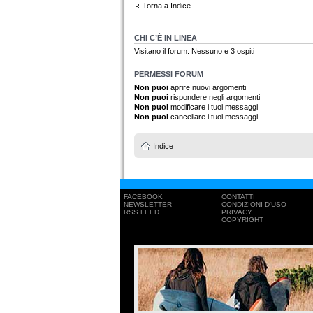
Torna a Indice
CHI C’È IN LINEA
Visitano il forum: Nessuno e 3 ospiti
PERMESSI FORUM
Non puoi
aprire nuovi argomenti
Non puoi
rispondere negli argomenti
Non puoi
modificare i tuoi messaggi
Non puoi
cancellare i tuoi messaggi
Indice
FACEBOOK
CONTATTI
NEWSLETTER
CONDIZIONI D'USO
RSS FEED
PRIVACY
COPYRIGHT