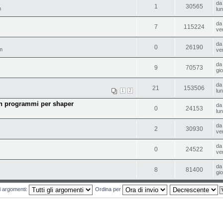
d
1
30565
m
lu
d
7
115224
ve
d
0
26190
m
ve
d
9
70573
gi
d
21
153506
lu
1
2
on programmi per shaper
d
0
24153
lu
d
2
30930
ve
d
0
24522
ve
d
8
81400
gi
mi argomenti:
Ordina per