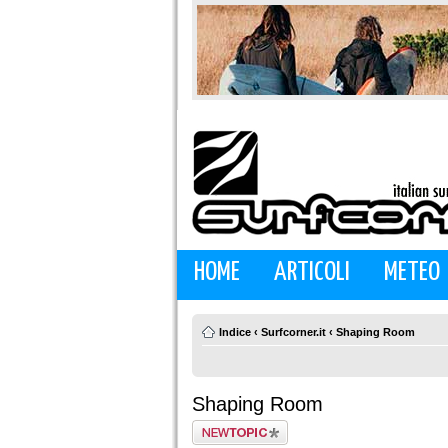
HOME
ARTICOLI
METEO
Indice
‹
Surfcorner.it
‹
Shaping Room
Shaping Room
Scrivi un nuovo
argomento