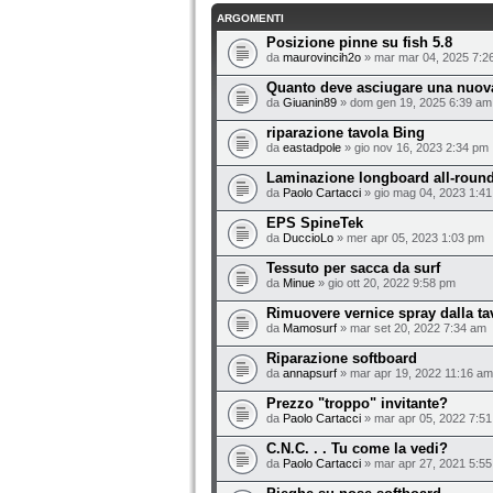
ARGOMENTI
Posizione pinne su fish 5.8
da
maurovincih2o
» mar mar 04, 2025 7:2
Quanto deve asciugare una nuova
da
Giuanin89
» dom gen 19, 2025 6:39 am
riparazione tavola Bing
da
eastadpole
» gio nov 16, 2023 2:34 pm
Laminazione longboard all-round
da
Paolo Cartacci
» gio mag 04, 2023 1:4
EPS SpineTek
da
DuccioLo
» mer apr 05, 2023 1:03 pm
Tessuto per sacca da surf
da
Minue
» gio ott 20, 2022 9:58 pm
Rimuovere vernice spray dalla ta
da
Mamosurf
» mar set 20, 2022 7:34 am
Riparazione softboard
da
annapsurf
» mar apr 19, 2022 11:16 am
Prezzo "troppo" invitante?
da
Paolo Cartacci
» mar apr 05, 2022 7:5
C.N.C. . . Tu come la vedi?
da
Paolo Cartacci
» mar apr 27, 2021 5:5