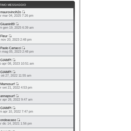
TIMO MESSAGGIO
a
maurovincih2o
r mar 04, 2025 7:26 pm
a
Giuanin89
m gen 19, 2025 6:39 am
a
Fleur
n nov 20, 2023 2:48 pm
a
Paolo Cartacci
n mag 05, 2023 2:48 pm
a
GIAMPI
b apr 08, 2023 10:51 am
a
GIAMPI
o ott 27, 2022 11:55 am
a
Mamosurf
r set 21, 2022 4:53 pm
a
annapsurf
r apr 26, 2022 9:47 am
a
GIAMPI
m apr 10, 2022 7:47 pm
a
ondeacaso
r dic 14, 2021 1:56 pm