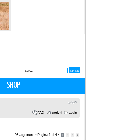
SHOP
FAQ
Iscriviti
Login
93 argomenti •
Pagina
1
di
4
•
1
2
3
4