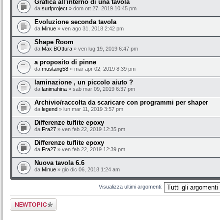
Grafica all'interno di una tavola
da
surfproject
» dom ott 27, 2019 10:45 pm
Evoluzione seconda tavola
da
Minue
» ven ago 31, 2018 2:42 pm
Shape Room
da
Max BOttura
» ven lug 19, 2019 6:47 pm
a proposito di pinne
da
mustang58
» mar apr 02, 2019 8:39 pm
laminazione , un piccolo aiuto ?
da
lanimahina
» sab mar 09, 2019 6:37 pm
Archivio/raccolta da scaricare con programmi per shaper
da
legend
» lun mar 11, 2019 3:57 pm
Differenze tuflite epoxy
da
Fra27
» ven feb 22, 2019 12:35 pm
Differenze tuflite epoxy
da
Fra27
» ven feb 22, 2019 12:39 pm
Nuova tavola 6.6
da
Minue
» gio dic 06, 2018 1:24 am
Visualizza ultimi argomenti:
Scrivi un nuovo
argomento