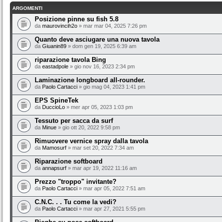
ARGOMENTI
Posizione pinne su fish 5.8
da
maurovincih2o
» mar mar 04, 2025 7:26 pm
Quanto deve asciugare una nuova tavola
da
Giuanin89
» dom gen 19, 2025 6:39 am
riparazione tavola Bing
da
eastadpole
» gio nov 16, 2023 2:34 pm
Laminazione longboard all-rounder.
da
Paolo Cartacci
» gio mag 04, 2023 1:41 pm
EPS SpineTek
da
DuccioLo
» mer apr 05, 2023 1:03 pm
Tessuto per sacca da surf
da
Minue
» gio ott 20, 2022 9:58 pm
Rimuovere vernice spray dalla tavola
da
Mamosurf
» mar set 20, 2022 7:34 am
Riparazione softboard
da
annapsurf
» mar apr 19, 2022 11:16 am
Prezzo "troppo" invitante?
da
Paolo Cartacci
» mar apr 05, 2022 7:51 am
C.N.C. . . Tu come la vedi?
da
Paolo Cartacci
» mar apr 27, 2021 5:55 pm