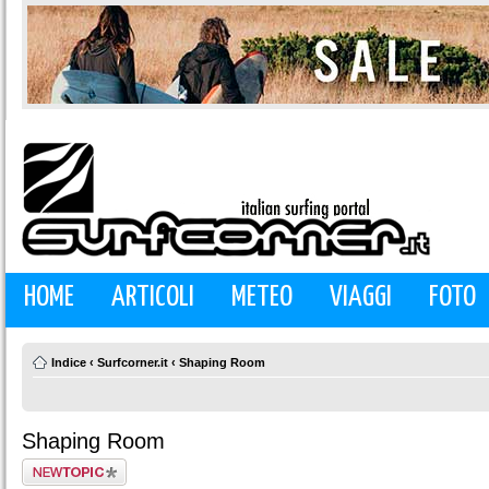
HOME
ARTICOLI
METEO
VIAGGI
FOTO
Indice
‹
Surfcorner.it
‹
Shaping Room
Shaping Room
Scrivi un nuovo
argomento