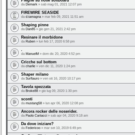
Pieghe su nose softboard
da
Demark
» sab mag 01, 2021 12:07 pm
FIREWIRE SEASIDE
da
d.tamagna
» mar feb 09, 2021 11:51 am
Shaping pinne
da
Dan85
» gio gen 21, 2021 2:42 pm
Resinare il morbidone
da
Ruben
» lun feb 17, 2020 6:58 pm
.
da
ManuelM
» dom dic 20, 2020 4:52 pm
Cricche sul bottom
da
charlie
» ven dic 11, 2020 1:24 pm
Shaper milano
da
Surftauro
» ven ott 16, 2020 10:17 pm
Tavola spezzata
da
Broke88
» gio lug 09, 2020 1:30 pm
sconti
da
mustang58
» lun apr 06, 2020 12:08 pm
Ancora rocker delle noserider.
da
Paolo Cartacci
» sab apr 04, 2020 9:18 am
Da dove iniziare?
da
Federicoo
» mar set 10, 2019 6:49 pm