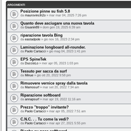
ARGOMENTI
Posizione pinne su fish 5.8
da
maurovincih2o
» mar mar 04, 2025 7:26 pm
Quanto deve asciugare una nuova tavola
da
Giuanin89
» dom gen 19, 2025 6:39 am
riparazione tavola Bing
da
eastadpole
» gio nov 16, 2023 2:34 pm
Laminazione longboard all-rounder.
da
Paolo Cartacci
» gio mag 04, 2023 1:41 pm
EPS SpineTek
da
DuccioLo
» mer apr 05, 2023 1:03 pm
Tessuto per sacca da surf
da
Minue
» gio ott 20, 2022 9:58 pm
Rimuovere vernice spray dalla tavola
da
Mamosurf
» mar set 20, 2022 7:34 am
Riparazione softboard
da
annapsurf
» mar apr 19, 2022 11:16 am
Prezzo "troppo" invitante?
da
Paolo Cartacci
» mar apr 05, 2022 7:51 am
C.N.C. . . Tu come la vedi?
da
Paolo Cartacci
» mar apr 27, 2021 5:55 pm