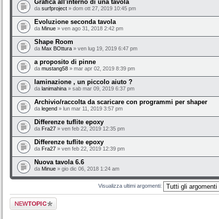
Grafica all'interno di una tavola
da
surfproject
» dom ott 27, 2019 10:45 pm
Evoluzione seconda tavola
da
Minue
» ven ago 31, 2018 2:42 pm
Shape Room
da
Max BOttura
» ven lug 19, 2019 6:47 pm
a proposito di pinne
da
mustang58
» mar apr 02, 2019 8:39 pm
laminazione , un piccolo aiuto ?
da
lanimahina
» sab mar 09, 2019 6:37 pm
Archivio/raccolta da scaricare con programmi per shaper
da
legend
» lun mar 11, 2019 3:57 pm
Differenze tuflite epoxy
da
Fra27
» ven feb 22, 2019 12:35 pm
Differenze tuflite epoxy
da
Fra27
» ven feb 22, 2019 12:39 pm
Nuova tavola 6.6
da
Minue
» gio dic 06, 2018 1:24 am
Visualizza ultimi argomenti:
Scrivi un nuovo
argomento