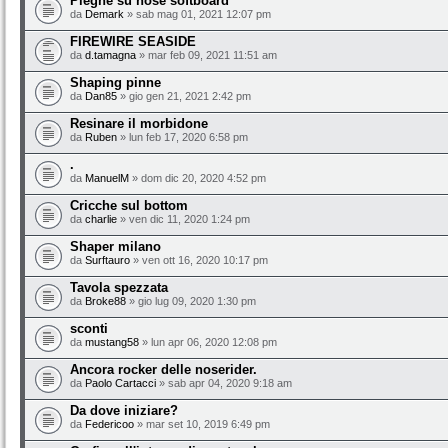
Pieghe su nose softboard
da
Demark
» sab mag 01, 2021 12:07 pm
FIREWIRE SEASIDE
da
d.tamagna
» mar feb 09, 2021 11:51 am
Shaping pinne
da
Dan85
» gio gen 21, 2021 2:42 pm
Resinare il morbidone
da
Ruben
» lun feb 17, 2020 6:58 pm
.
da
ManuelM
» dom dic 20, 2020 4:52 pm
Cricche sul bottom
da
charlie
» ven dic 11, 2020 1:24 pm
Shaper milano
da
Surftauro
» ven ott 16, 2020 10:17 pm
Tavola spezzata
da
Broke88
» gio lug 09, 2020 1:30 pm
sconti
da
mustang58
» lun apr 06, 2020 12:08 pm
Ancora rocker delle noserider.
da
Paolo Cartacci
» sab apr 04, 2020 9:18 am
Da dove iniziare?
da
Federicoo
» mar set 10, 2019 6:49 pm