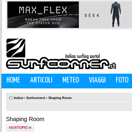
HOME
ARTICOLI
METEO
VIAGGI
FOTO
Indice
‹
Surfcorner.it
‹
Shaping Room
Shaping Room
Scrivi un nuovo
argomento