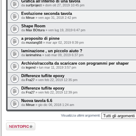
Grafica all'interno di una tavola
da
surfproject
» dom ott 27, 2019 10:45 pm
Evoluzione seconda tavola
da
Minue
» ven ago 31, 2018 2:42 pm
Shape Room
da
Max BOttura
» ven lug 19, 2019 6:47 pm
a proposito di pinne
da
mustang58
» mar apr 02, 2019 8:39 pm
laminazione , un piccolo aiuto ?
da
lanimahina
» sab mar 09, 2019 6:37 pm
Archivio/raccolta da scaricare con programmi per shaper
da
legend
» lun mar 11, 2019 3:57 pm
Differenze tuflite epoxy
da
Fra27
» ven feb 22, 2019 12:35 pm
Differenze tuflite epoxy
da
Fra27
» ven feb 22, 2019 12:39 pm
Nuova tavola 6.6
da
Minue
» gio dic 06, 2018 1:24 am
Visualizza ultimi argomenti:
Scrivi un nuovo
argomento