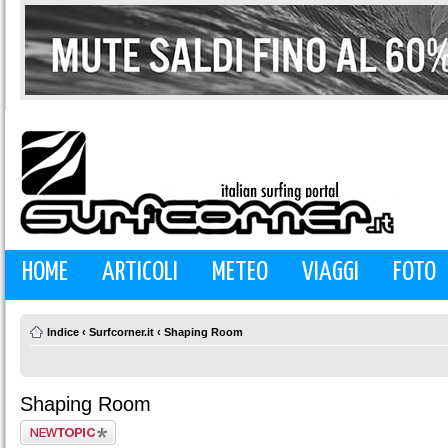
HOME
ARTICOLI
METEO
VIAGGI
FOTO
Indice
‹
Surfcorner.it
‹
Shaping Room
Shaping Room
Scrivi un nuovo
argomento