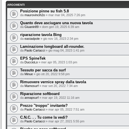
ARGOMENTI
Posizione pinne su fish 5.8
da
maurovincih2o
» mar mar 04, 2025 7:26 pm
Quanto deve asciugare una nuova tavola
da
Giuanin89
» dom gen 19, 2025 6:39 am
riparazione tavola Bing
da
eastadpole
» gio nov 16, 2023 2:34 pm
Laminazione longboard all-rounder.
da
Paolo Cartacci
» gio mag 04, 2023 1:41 pm
EPS SpineTek
da
DuccioLo
» mer apr 05, 2023 1:03 pm
Tessuto per sacca da surf
da
Minue
» gio ott 20, 2022 9:58 pm
Rimuovere vernice spray dalla tavola
da
Mamosurf
» mar set 20, 2022 7:34 am
Riparazione softboard
da
annapsurf
» mar apr 19, 2022 11:16 am
Prezzo "troppo" invitante?
da
Paolo Cartacci
» mar apr 05, 2022 7:51 am
C.N.C. . . Tu come la vedi?
da
Paolo Cartacci
» mar apr 27, 2021 5:55 pm