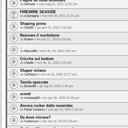
Pieghe su nose softboard
da
Demark
» sab mag 01, 2021 12:07 pm
FIREWIRE SEASIDE
da
d.tamagna
» mar feb 09, 2021 11:51 am
Shaping pinne
da
Dan85
» gio gen 21, 2021 2:42 pm
Resinare il morbidone
da
Ruben
» lun feb 17, 2020 6:58 pm
.
da
ManuelM
» dom dic 20, 2020 4:52 pm
Cricche sul bottom
da
charlie
» ven dic 11, 2020 1:24 pm
Shaper milano
da
Surftauro
» ven ott 16, 2020 10:17 pm
Tavola spezzata
da
Broke88
» gio lug 09, 2020 1:30 pm
sconti
da
mustang58
» lun apr 06, 2020 12:08 pm
Ancora rocker delle noserider.
da
Paolo Cartacci
» sab apr 04, 2020 9:18 am
Da dove iniziare?
da
Federicoo
» mar set 10, 2019 6:49 pm