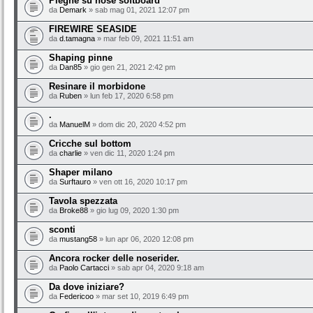
Pieghe su nose softboard
da
Demark
» sab mag 01, 2021 12:07 pm
FIREWIRE SEASIDE
da
d.tamagna
» mar feb 09, 2021 11:51 am
Shaping pinne
da
Dan85
» gio gen 21, 2021 2:42 pm
Resinare il morbidone
da
Ruben
» lun feb 17, 2020 6:58 pm
.
da
ManuelM
» dom dic 20, 2020 4:52 pm
Cricche sul bottom
da
charlie
» ven dic 11, 2020 1:24 pm
Shaper milano
da
Surftauro
» ven ott 16, 2020 10:17 pm
Tavola spezzata
da
Broke88
» gio lug 09, 2020 1:30 pm
sconti
da
mustang58
» lun apr 06, 2020 12:08 pm
Ancora rocker delle noserider.
da
Paolo Cartacci
» sab apr 04, 2020 9:18 am
Da dove iniziare?
da
Federicoo
» mar set 10, 2019 6:49 pm