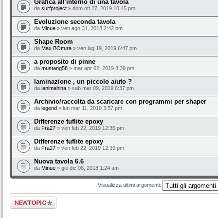
Grafica all'interno di una tavola
da
surfproject
» dom ott 27, 2019 10:45 pm
Evoluzione seconda tavola
da
Minue
» ven ago 31, 2018 2:42 pm
Shape Room
da
Max BOttura
» ven lug 19, 2019 6:47 pm
a proposito di pinne
da
mustang58
» mar apr 02, 2019 8:39 pm
laminazione , un piccolo aiuto ?
da
lanimahina
» sab mar 09, 2019 6:37 pm
Archivio/raccolta da scaricare con programmi per shaper
da
legend
» lun mar 11, 2019 3:57 pm
Differenze tuflite epoxy
da
Fra27
» ven feb 22, 2019 12:35 pm
Differenze tuflite epoxy
da
Fra27
» ven feb 22, 2019 12:39 pm
Nuova tavola 6.6
da
Minue
» gio dic 06, 2018 1:24 am
Visualizza ultimi argomenti:
Scrivi un nuovo
argomento