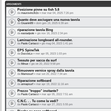
ARGOMENTI
Posizione pinne su fish 5.8
da
maurovincih2o
» mar mar 04, 2025 7:26 pm
Quanto deve asciugare una nuova tavola
da
Giuanin89
» dom gen 19, 2025 6:39 am
riparazione tavola Bing
da
eastadpole
» gio nov 16, 2023 2:34 pm
Laminazione longboard all-rounder.
da
Paolo Cartacci
» gio mag 04, 2023 1:41 pm
EPS SpineTek
da
DuccioLo
» mer apr 05, 2023 1:03 pm
Tessuto per sacca da surf
da
Minue
» gio ott 20, 2022 9:58 pm
Rimuovere vernice spray dalla tavola
da
Mamosurf
» mar set 20, 2022 7:34 am
Riparazione softboard
da
annapsurf
» mar apr 19, 2022 11:16 am
Prezzo "troppo" invitante?
da
Paolo Cartacci
» mar apr 05, 2022 7:51 am
C.N.C. . . Tu come la vedi?
da
Paolo Cartacci
» mar apr 27, 2021 5:55 pm