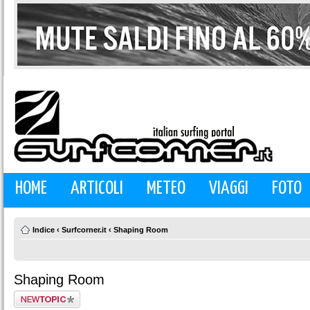
HOME
ARTICOLI
METEO
VIAGGI
FOTO
Indice
‹
Surfcorner.it
‹
Shaping Room
Shaping Room
Scrivi un nuovo
argomento