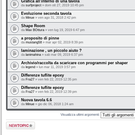
Grafica all'interno di una tavola
da
surfproject
» dom ott 27, 2019 10:45 pm
Evoluzione seconda tavola
da
Minue
» ven ago 31, 2018 2:42 pm
Shape Room
da
Max BOttura
» ven lug 19, 2019 6:47 pm
a proposito di pinne
da
mustang58
» mar apr 02, 2019 8:39 pm
laminazione , un piccolo aiuto ?
da
lanimahina
» sab mar 09, 2019 6:37 pm
Archivio/raccolta da scaricare con programmi per shaper
da
legend
» lun mar 11, 2019 3:57 pm
Differenze tuflite epoxy
da
Fra27
» ven feb 22, 2019 12:35 pm
Differenze tuflite epoxy
da
Fra27
» ven feb 22, 2019 12:39 pm
Nuova tavola 6.6
da
Minue
» gio dic 06, 2018 1:24 am
Visualizza ultimi argomenti:
Scrivi un nuovo
argomento