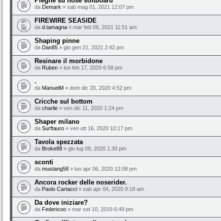
Pieghe su nose softboard
da
Demark
» sab mag 01, 2021 12:07 pm
FIREWIRE SEASIDE
da
d.tamagna
» mar feb 09, 2021 11:51 am
Shaping pinne
da
Dan85
» gio gen 21, 2021 2:42 pm
Resinare il morbidone
da
Ruben
» lun feb 17, 2020 6:58 pm
.
da
ManuelM
» dom dic 20, 2020 4:52 pm
Cricche sul bottom
da
charlie
» ven dic 11, 2020 1:24 pm
Shaper milano
da
Surftauro
» ven ott 16, 2020 10:17 pm
Tavola spezzata
da
Broke88
» gio lug 09, 2020 1:30 pm
sconti
da
mustang58
» lun apr 06, 2020 12:08 pm
Ancora rocker delle noserider.
da
Paolo Cartacci
» sab apr 04, 2020 9:18 am
Da dove iniziare?
da
Federicoo
» mar set 10, 2019 6:49 pm