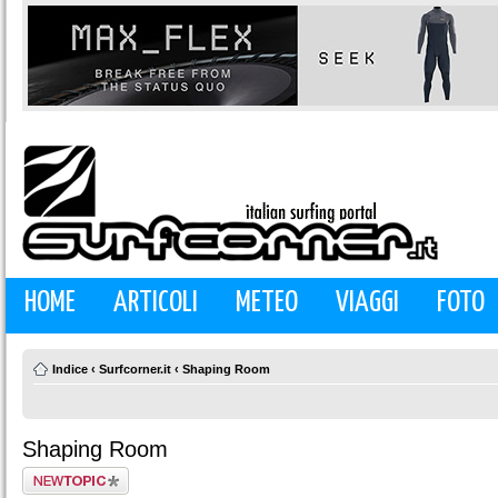
HOME
ARTICOLI
METEO
VIAGGI
FOTO
Indice
‹
Surfcorner.it
‹
Shaping Room
Shaping Room
Scrivi un nuovo
argomento