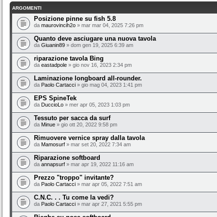
ARGOMENTI
Posizione pinne su fish 5.8
da
maurovincih2o
» mar mar 04, 2025 7:26 pm
Quanto deve asciugare una nuova tavola
da
Giuanin89
» dom gen 19, 2025 6:39 am
riparazione tavola Bing
da
eastadpole
» gio nov 16, 2023 2:34 pm
Laminazione longboard all-rounder.
da
Paolo Cartacci
» gio mag 04, 2023 1:41 pm
EPS SpineTek
da
DuccioLo
» mer apr 05, 2023 1:03 pm
Tessuto per sacca da surf
da
Minue
» gio ott 20, 2022 9:58 pm
Rimuovere vernice spray dalla tavola
da
Mamosurf
» mar set 20, 2022 7:34 am
Riparazione softboard
da
annapsurf
» mar apr 19, 2022 11:16 am
Prezzo "troppo" invitante?
da
Paolo Cartacci
» mar apr 05, 2022 7:51 am
C.N.C. . . Tu come la vedi?
da
Paolo Cartacci
» mar apr 27, 2021 5:55 pm