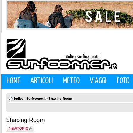
HOME
ARTICOLI
METEO
VIAGGI
FOTO
Indice
‹
Surfcorner.it
‹
Shaping Room
Shaping Room
Scrivi un nuovo
argomento