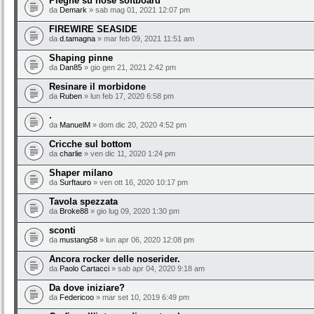
Pieghe su nose softboard
da
Demark
» sab mag 01, 2021 12:07 pm
FIREWIRE SEASIDE
da
d.tamagna
» mar feb 09, 2021 11:51 am
Shaping pinne
da
Dan85
» gio gen 21, 2021 2:42 pm
Resinare il morbidone
da
Ruben
» lun feb 17, 2020 6:58 pm
.
da
ManuelM
» dom dic 20, 2020 4:52 pm
Cricche sul bottom
da
charlie
» ven dic 11, 2020 1:24 pm
Shaper milano
da
Surftauro
» ven ott 16, 2020 10:17 pm
Tavola spezzata
da
Broke88
» gio lug 09, 2020 1:30 pm
sconti
da
mustang58
» lun apr 06, 2020 12:08 pm
Ancora rocker delle noserider.
da
Paolo Cartacci
» sab apr 04, 2020 9:18 am
Da dove iniziare?
da
Federicoo
» mar set 10, 2019 6:49 pm