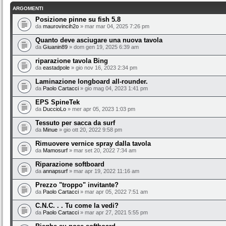
ARGOMENTI
Posizione pinne su fish 5.8
da
maurovincih2o
» mar mar 04, 2025 7:26 pm
Quanto deve asciugare una nuova tavola
da
Giuanin89
» dom gen 19, 2025 6:39 am
riparazione tavola Bing
da
eastadpole
» gio nov 16, 2023 2:34 pm
Laminazione longboard all-rounder.
da
Paolo Cartacci
» gio mag 04, 2023 1:41 pm
EPS SpineTek
da
DuccioLo
» mer apr 05, 2023 1:03 pm
Tessuto per sacca da surf
da
Minue
» gio ott 20, 2022 9:58 pm
Rimuovere vernice spray dalla tavola
da
Mamosurf
» mar set 20, 2022 7:34 am
Riparazione softboard
da
annapsurf
» mar apr 19, 2022 11:16 am
Prezzo "troppo" invitante?
da
Paolo Cartacci
» mar apr 05, 2022 7:51 am
C.N.C. . . Tu come la vedi?
da
Paolo Cartacci
» mar apr 27, 2021 5:55 pm