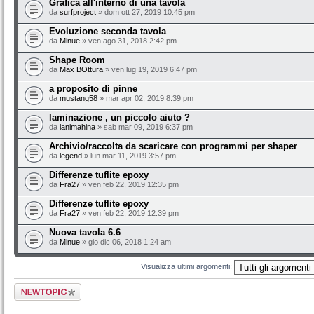
Grafica all'interno di una tavola
da
surfproject
» dom ott 27, 2019 10:45 pm
Evoluzione seconda tavola
da
Minue
» ven ago 31, 2018 2:42 pm
Shape Room
da
Max BOttura
» ven lug 19, 2019 6:47 pm
a proposito di pinne
da
mustang58
» mar apr 02, 2019 8:39 pm
laminazione , un piccolo aiuto ?
da
lanimahina
» sab mar 09, 2019 6:37 pm
Archivio/raccolta da scaricare con programmi per shaper
da
legend
» lun mar 11, 2019 3:57 pm
Differenze tuflite epoxy
da
Fra27
» ven feb 22, 2019 12:35 pm
Differenze tuflite epoxy
da
Fra27
» ven feb 22, 2019 12:39 pm
Nuova tavola 6.6
da
Minue
» gio dic 06, 2018 1:24 am
Visualizza ultimi argomenti:
Scrivi un nuovo
argomento