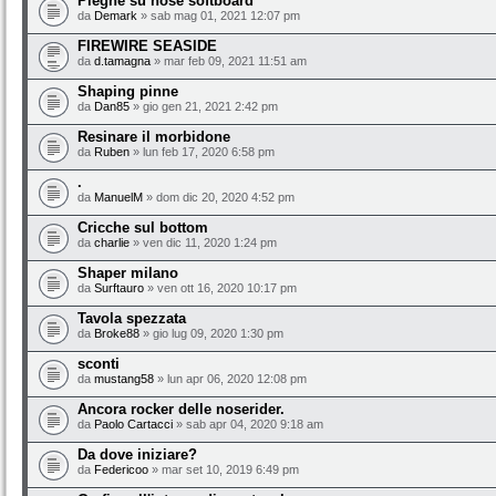
Pieghe su nose softboard
da
Demark
» sab mag 01, 2021 12:07 pm
FIREWIRE SEASIDE
da
d.tamagna
» mar feb 09, 2021 11:51 am
Shaping pinne
da
Dan85
» gio gen 21, 2021 2:42 pm
Resinare il morbidone
da
Ruben
» lun feb 17, 2020 6:58 pm
.
da
ManuelM
» dom dic 20, 2020 4:52 pm
Cricche sul bottom
da
charlie
» ven dic 11, 2020 1:24 pm
Shaper milano
da
Surftauro
» ven ott 16, 2020 10:17 pm
Tavola spezzata
da
Broke88
» gio lug 09, 2020 1:30 pm
sconti
da
mustang58
» lun apr 06, 2020 12:08 pm
Ancora rocker delle noserider.
da
Paolo Cartacci
» sab apr 04, 2020 9:18 am
Da dove iniziare?
da
Federicoo
» mar set 10, 2019 6:49 pm