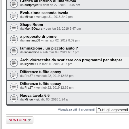
Grafica all'interno di una tavola
da
surfproject
» dom ott 27, 2019 10:45 pm
Evoluzione seconda tavola
da
Minue
» ven ago 31, 2018 2:42 pm
Shape Room
da
Max BOttura
» ven lug 19, 2019 6:47 pm
a proposito di pinne
da
mustang58
» mar apr 02, 2019 8:39 pm
laminazione , un piccolo aiuto ?
da
lanimahina
» sab mar 09, 2019 6:37 pm
Archivio/raccolta da scaricare con programmi per shaper
da
legend
» lun mar 11, 2019 3:57 pm
Differenze tuflite epoxy
da
Fra27
» ven feb 22, 2019 12:35 pm
Differenze tuflite epoxy
da
Fra27
» ven feb 22, 2019 12:39 pm
Nuova tavola 6.6
da
Minue
» gio dic 06, 2018 1:24 am
Visualizza ultimi argomenti:
Scrivi un nuovo
argomento