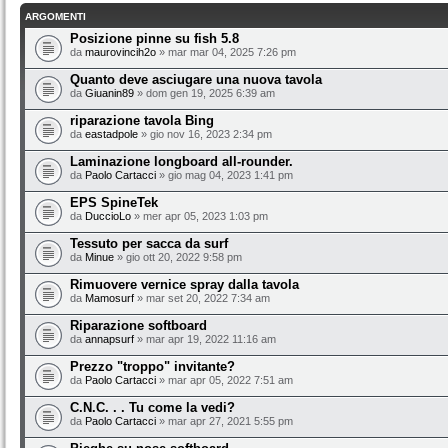
ARGOMENTI
Posizione pinne su fish 5.8
da
maurovincih2o
» mar mar 04, 2025 7:26 pm
Quanto deve asciugare una nuova tavola
da
Giuanin89
» dom gen 19, 2025 6:39 am
riparazione tavola Bing
da
eastadpole
» gio nov 16, 2023 2:34 pm
Laminazione longboard all-rounder.
da
Paolo Cartacci
» gio mag 04, 2023 1:41 pm
EPS SpineTek
da
DuccioLo
» mer apr 05, 2023 1:03 pm
Tessuto per sacca da surf
da
Minue
» gio ott 20, 2022 9:58 pm
Rimuovere vernice spray dalla tavola
da
Mamosurf
» mar set 20, 2022 7:34 am
Riparazione softboard
da
annapsurf
» mar apr 19, 2022 11:16 am
Prezzo "troppo" invitante?
da
Paolo Cartacci
» mar apr 05, 2022 7:51 am
C.N.C. . . Tu come la vedi?
da
Paolo Cartacci
» mar apr 27, 2021 5:55 pm