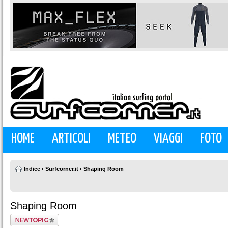
HOME
ARTICOLI
METEO
VIAGGI
FOTO
Indice
‹
Surfcorner.it
‹
Shaping Room
Shaping Room
Scrivi un nuovo
argomento