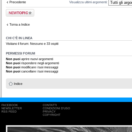
Precedente
Visualizza ultimi argomenti:
Scrivi un nuovo
argomento
Torna a Indice
CHI C’È IN LINEA
Visitano il forum: Nessuno e 33 ospiti
PERMESSI FORUM
Non puoi
aprire nuovi argomenti
Non puoi
rispondere negli argomenti
Non puoi
modificare i tuoi messaggi
Non puoi
cancellare i tuoi messaggi
Indice
FACEBOOK
CONTATTI
NEWSLETTER
CONDIZIONI D'USO
RSS FEED
PRIVACY
COPYRIGHT