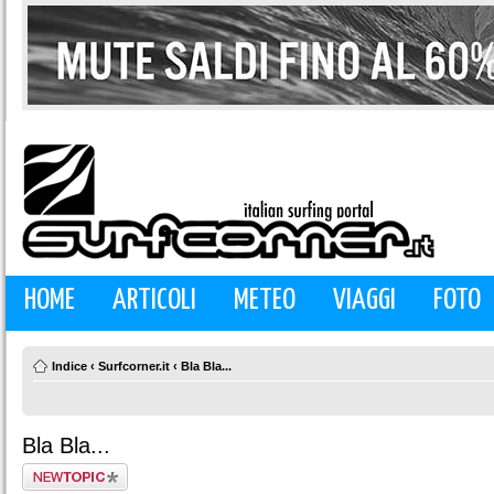
HOME
ARTICOLI
METEO
VIAGGI
FOTO
Indice
‹
Surfcorner.it
‹
Bla Bla...
Bla Bla...
Scrivi un nuovo
argomento