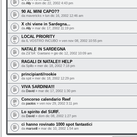
da
Ally
» dom dic 22, 2002 4:43 pm
90 AL MINI CAPO??
da mavericks » lun dic 16, 2002 12:46 am
X chi viene in Sardegna...
da
Ally
» mar dic 17, 2002 11:19 pm
LOCAL PRIORITY
da IL VOSTRO INCUBO » ven nov 08, 2002 10:55 pm
NATALE IN SARDEGNA
da ZâˆšÂ¨ Gaetano » gio dic 12, 2002 10:09 am
RAGALI DI NATALE!! HELP
da Spillo » mer dic 18, 2002 7:18 pm
principianti/rookie
da spit » mer dic 18, 2002 12:29 pm
VIVA SARDINIA!!!
da
David
» mar dic 17, 2002 1:30 pm
Concorso calendario Reef
da
paolos
» ven nov 29, 2002 3:11 pm
Lo spirito del SURF.
da
David
» dom dic 08, 2002 1:27 pm
ci hanno rovinato 1000 spot fantastici
da
marseill
» mar dic 10, 2002 1:54 am