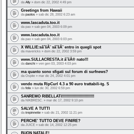
da
Ally
» dom dic 22, 2002 4:49 pm
Greetings from Hawaii
da
paolos
» sab dic 28, 2002 6:23 am
www.lascaduta.too.it
da pao » sab gen 04, 2003 6:09 pm
www.lascaduta.too.it
da pao » sab gen 04, 2003 6:03 pm
X WILLIE:sâˆšÂ¨ sâˆšÂ¨ entro in quegli spot
da mavericks » dom dic 22, 2002 3:59 pm
www.SULLACRESTA.it âˆšÂ® nato!!!
da
danchi
» ven gen 03, 2003 4:03 pm
ma quanto sono sfigati sul forum di surfnews?
da Ospite » mar dic 24, 2002 4:01 pm
vendo muta RipCurl 4.3 a 90 euro trattabili-tg. S
da
felix
» lun dic 30, 2002 6:59 pm
SANREMO RIBELLATI!!!!!!!!!!!!!!!!!!!!!!!!!!!
da NIKBRESC. » mar dic 17, 2002 9:10 pm
SALVE A TUTTI
da
trepinnette
» sab dic 21, 2002 11:21 pm
PERCHE' TUTTO DEVE FINIRE?
da JUICE » sab dic 14, 2002 12:25 pm
BUON NATALE!