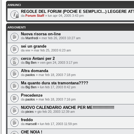
ANNUNCI
REGOLE DEL FORUM (POCHE E SEMPLICI...) LEGGERE A
da
Forum Staff
» lun apr 04, 2005 3:43 pm
ARGOMENTI
Nuova risorsa on-line
da
Manfredi
» mer feb 26, 2003 10:27 am
sei un grande
da ww » mar feb 25, 2003 6:23 am
cerco Antani per 2
da
Big Ben
» ven gen 24, 2003 3:17 pm
Altra domanda
da
paolos
» mar feb 18, 2003 7:18 pm
Ma quanto dura sta tramontana????
da
Big Ben
» lun feb 17, 2003 8:42 pm
Precedenze
da
paolos
» mar feb 18, 2003 7:16 pm
NUOVO CALENDARIO ANCHE PER ME!!!!!!!!!!!!!!!!!!
da
pixies
» gio feb 20, 2003 12:39 am
freddo
da
marseill
» lun feb 17, 2003 11:59 pm
CHE NOIA !