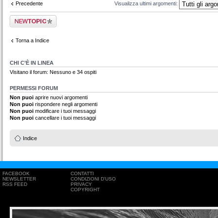
Precedente
Visualizza ultimi argomenti:
Scrivi un nuovo
argomento
Torna a Indice
CHI C’È IN LINEA
Visitano il forum: Nessuno e 34 ospiti
PERMESSI FORUM
Non puoi
aprire nuovi argomenti
Non puoi
rispondere negli argomenti
Non puoi
modificare i tuoi messaggi
Non puoi
cancellare i tuoi messaggi
Indice
FACEBOOK
CONTATTI
NEWSLETTER
CONDIZIONI D'USO
RSS FEED
PRIVACY
COPYRIGHT