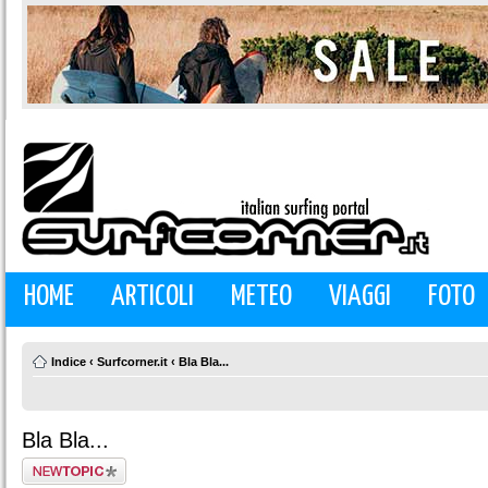
HOME
ARTICOLI
METEO
VIAGGI
FOTO
Indice
‹
Surfcorner.it
‹
Bla Bla...
Bla Bla...
Scrivi un nuovo
argomento