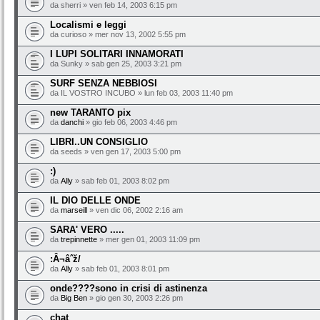
da sherri » ven feb 14, 2003 6:15 pm
Localismi e leggi
da curioso » mer nov 13, 2002 5:55 pm
I LUPI SOLITARI INNAMORATI
da Sunky » sab gen 25, 2003 3:21 pm
SURF SENZA NEBBIOSI
da IL VOSTRO INCUBO » lun feb 03, 2003 11:40 pm
new TARANTO pix
da
danchi
» gio feb 06, 2003 4:46 pm
LIBRI..UN CONSIGLIO
da seeds » ven gen 17, 2003 5:00 pm
:)
da
Ally
» sab feb 01, 2003 8:02 pm
IL DIO DELLE ONDE
da
marseill
» ven dic 06, 2002 2:16 am
SARA' VERO .....
da
trepinnette
» mer gen 01, 2003 11:09 pm
:Â¬âˆž/
da
Ally
» sab feb 01, 2003 8:01 pm
onde????sono in crisi di astinenza
da
Big Ben
» gio gen 30, 2003 2:26 pm
chat