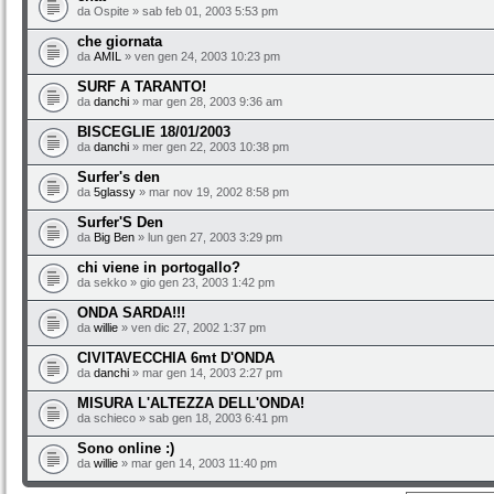
da Ospite » sab feb 01, 2003 5:53 pm
che giornata
da
AMIL
» ven gen 24, 2003 10:23 pm
SURF A TARANTO!
da
danchi
» mar gen 28, 2003 9:36 am
BISCEGLIE 18/01/2003
da
danchi
» mer gen 22, 2003 10:38 pm
Surfer's den
da
5glassy
» mar nov 19, 2002 8:58 pm
Surfer'S Den
da
Big Ben
» lun gen 27, 2003 3:29 pm
chi viene in portogallo?
da sekko » gio gen 23, 2003 1:42 pm
ONDA SARDA!!!
da
willie
» ven dic 27, 2002 1:37 pm
CIVITAVECCHIA 6mt D'ONDA
da
danchi
» mar gen 14, 2003 2:27 pm
MISURA L'ALTEZZA DELL'ONDA!
da schieco » sab gen 18, 2003 6:41 pm
Sono online :)
da
willie
» mar gen 14, 2003 11:40 pm