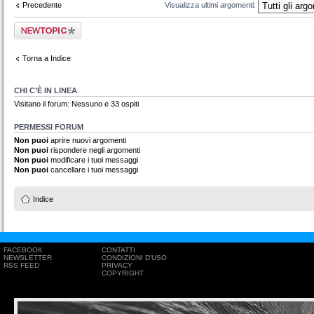
Precedente
Visualizza ultimi argomenti:
Scrivi un nuovo
argomento
Torna a Indice
CHI C’È IN LINEA
Visitano il forum: Nessuno e 33 ospiti
PERMESSI FORUM
Non puoi
aprire nuovi argomenti
Non puoi
rispondere negli argomenti
Non puoi
modificare i tuoi messaggi
Non puoi
cancellare i tuoi messaggi
Indice
FACEBOOK
CONTATTI
NEWSLETTER
CONDIZIONI D'USO
RSS FEED
PRIVACY
COPYRIGHT