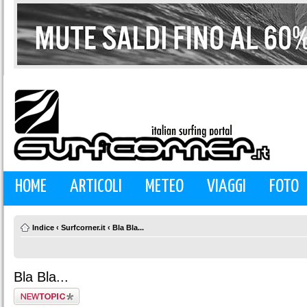
HOME
ARTICOLI
METEO
VIAGGI
FOTO
Indice
‹
Surfcorner.it
‹
Bla Bla...
Bla Bla...
Scrivi un nuovo
argomento