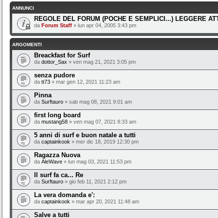
ANNUNCI
REGOLE DEL FORUM (POCHE E SEMPLICI...) LEGGERE A
da
Forum Staff
» lun apr 04, 2005 3:43 pm
ARGOMENTI
Breackfast for Surf
da
dottor_Sax
» ven mag 21, 2021 3:05 pm
senza pudore
da
tt73
» mar gen 12, 2021 11:23 am
Pinna
da
Surftauro
» sab mag 08, 2021 9:01 am
first long board
da
mustang58
» ven mag 07, 2021 8:33 am
5 anni di surf e buon natale a tutti
da
captainkook
» mer dic 18, 2019 12:30 pm
Ragazza Nuova
da
AleWave
» lun mag 03, 2021 11:53 pm
Il surf fa ca... Re
da
Surftauro
» gio feb 11, 2021 2:12 pm
La vera domanda e':
da
captainkook
» mar apr 20, 2021 11:48 am
Salve a tutti