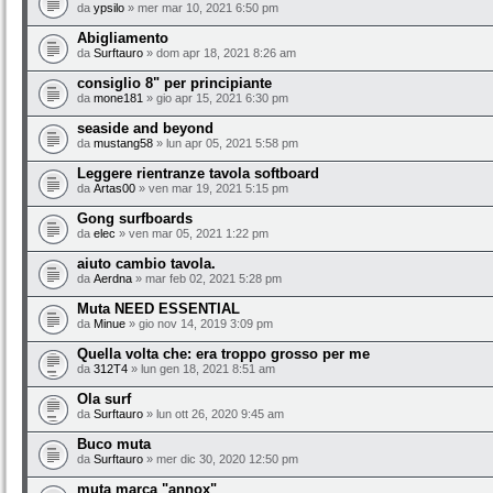
da
ypsilo
» mer mar 10, 2021 6:50 pm
Abigliamento
da
Surftauro
» dom apr 18, 2021 8:26 am
consiglio 8" per principiante
da
mone181
» gio apr 15, 2021 6:30 pm
seaside and beyond
da
mustang58
» lun apr 05, 2021 5:58 pm
Leggere rientranze tavola softboard
da
Artas00
» ven mar 19, 2021 5:15 pm
Gong surfboards
da
elec
» ven mar 05, 2021 1:22 pm
aiuto cambio tavola.
da
Aerdna
» mar feb 02, 2021 5:28 pm
Muta NEED ESSENTIAL
da
Minue
» gio nov 14, 2019 3:09 pm
Quella volta che: era troppo grosso per me
da
312T4
» lun gen 18, 2021 8:51 am
Ola surf
da
Surftauro
» lun ott 26, 2020 9:45 am
Buco muta
da
Surftauro
» mer dic 30, 2020 12:50 pm
muta marca "annox"