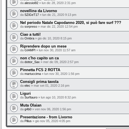
da
alessioi92
» lun dic 28, 2020 2:31 pm
novellinə da Livorno
da
SZiGeT17
» lun dic 21, 2020 9:13 pm
Nel periodo Natale Capodanno 2020, si può fare surf ???
da
sorpreso
» mar dic 22, 2020 12:54 pm
Ciao a tutti!
da
Ombra
» gio dic 10, 2020 8:15 pm
Riprendere dopo un mese
da
GIAMPI
» lun nov 30, 2020 11:57 am
non c'ho capito un ca
da
dottor_Sax
» mer dic 09, 2020 2:57 pm
Pinnetta FCS 2 ROTTA
da
martuccima
» lun nov 30, 2020 1:56 pm
Consigli prima tavola
da
elec
» mar set 01, 2020 2:16 pm
Liguri
da
Surftauro
» lun ago 10, 2020 8:32 pm
Muta Olaian
da
g4b0
» ven nov 06, 2020 1:56 pm
Presentazione - from Livorno
da
Pillus
» gio nov 05, 2020 4:05 pm